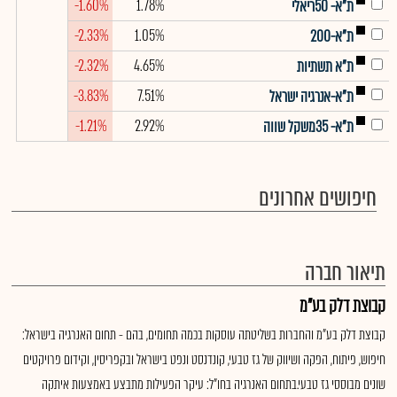
-1.60%
1.78%
ת"א- 50ריאלי
-2.33%
1.05%
ת"א-200
-2.32%
4.65%
ת"א תשתיות
-3.83%
7.51%
ת"א-אנרגיה ישראל
-1.21%
2.92%
ת"א- 35משקל שווה
חיפושים אחרונים
תיאור חברה
קבוצת דלק בע"מ
קבוצת דלק בע"מ והחברות בשליטתה עוסקות בכמה תחומים, בהם - תחום האנרגיה בישראל:
חיפוש, פיתוח, הפקה ושיווק של גז טבעי, קונדנסט ונפט בישראל ובקפריסין, וקידום פרויקטים
שונים מבוססי גז טבעי.בתחום האנרגיה בחו"ל: עיקר הפעילות מתבצע באמצעות איתקה