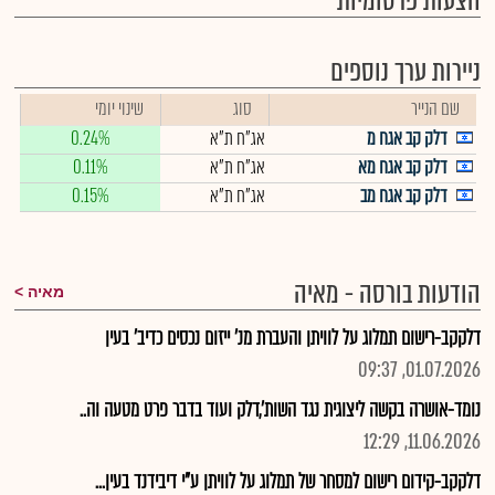
הצעות פרסומיות
ניירות ערך נוספים
שם הנייר
סוג
שינוי יומי
דלק קב אגח מ
אג"ח ת"א
0.24%
דלק קב אגח מא
אג"ח ת"א
0.11%
דלק קב אגח מב
אג"ח ת"א
0.15%
הודעות בורסה - מאיה
מאיה
דלקקב-רישום תמלוג על לוויתן והעברת מנ' ייזום נכסים כדיב' בעין
01.07.2026, 09:37
נומד-אושרה בקשה ליצוגית נגד השות',דלק ועוד בדבר פרט מטעה וה..
11.06.2026, 12:29
דלקקב-קידום רישום למסחר של תמלוג על לוויתן ע"י דיבידנד בעין...