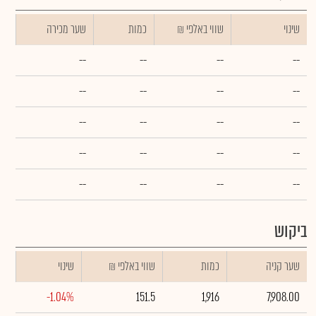
שינוי
₪ שווי באלפי
כמות
שער מכירה
--
--
--
--
--
--
--
--
--
--
--
--
--
--
--
--
--
--
--
--
ביקוש
שער קניה
כמות
₪ שווי באלפי
שינוי
-1.04%
151.5
1,916
7,908.00