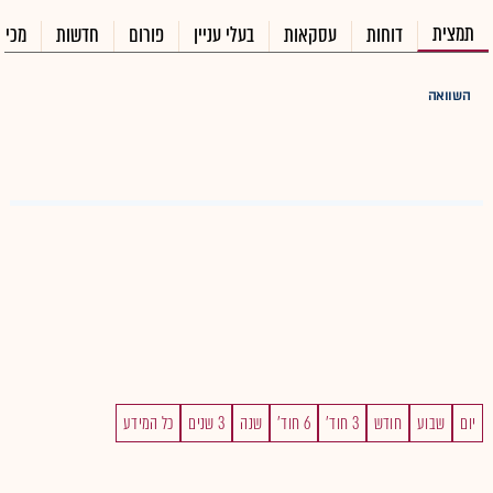
תמצית
דוחות
עסקאות
בעלי עניין
פורום
חדשות
מכיר
השוואה
יום
שבוע
חודש
3 חוד'
6 חוד'
שנה
3 שנים
כל המידע