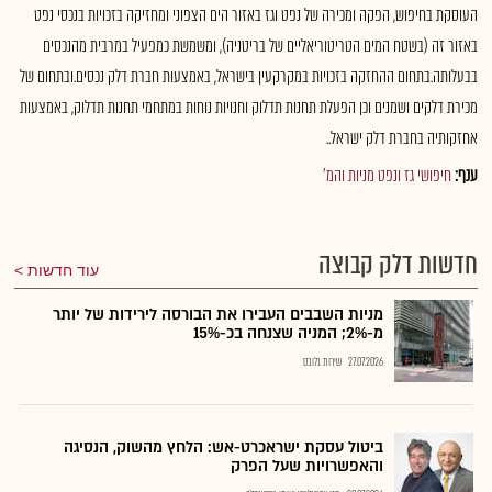
העוסקת בחיפוש, הפקה ומכירה של נפט וגז באזור הים הצפוני ומחזיקה בזכויות בנכסי נפט
באזור זה (בשטח המים הטריטוריאליים של בריטניה), ומשמשת כמפעיל במרבית מהנכסים
בבעלותה.בתחום ההחזקה בזכויות במקרקעין בישראל, באמצעות חברת דלק נכסים.ובתחום של
מכירת דלקים ושמנים וכן הפעלת תחנות תדלוק וחנויות נוחות במתחמי תחנות תדלוק, באמצעות
אחזקותיה בחברת דלק ישראל..
ענף:
חיפושי גז ונפט מניות והמ'
חדשות דלק קבוצה
עוד חדשות
מניות השבבים העבירו את הבורסה לירידות של יותר
מ-2%; המניה שצנחה בכ-15%
27.07.2026
שירות גלובס
ביטול עסקת ישראכרט-אש: הלחץ מהשוק, הנסיגה
והאפשרויות שעל הפרק