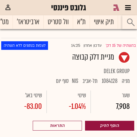
גלובס פיננסי
ראשי
תיק אישי
ת"א
וול סטריט
ארביטראז'
מט"
14:25
בהשהיה של 15 דק'
עדכון אחרון
לצפות בנתונים ללא השהיה
|
מניית דלק קבוצה
DELEK GROUP
מניה
1084128
תל-אביב
NIS
סוף יום
שער
שינוי
שינוי באג'
-83.00
-1.04%
7,908
הוסף לתיק
התראות