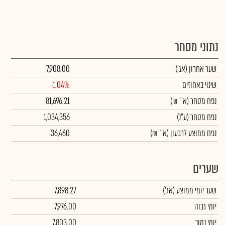
נתוני מסחר
שער אחרון
(אג')
7,908.00
שינוי באחוזים
-1.04%
נפח מסחר
(א` ₪)
81,696.21
נפח מסחר
(ע"נ)
1,034,356
נפח ממוצע לרבעון (א` ₪)
36,460
שערים
שער יומי ממוצע
(אג')
7,898.27
יומי גבוה
7,976.00
יומי נמוך
7,803.00