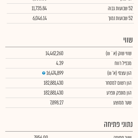
52 שבועות גבוה
11,735.84
52 שבועות נמוך
6,046.14
שווי
שווי שוק
(א` ₪)
14,462,260
מכפיל רווח
4.39
הון עצמי
(א' ₪)
16,474,899
הון רשום למסחר
182,881,430
הון מונפק ונפרע
182,881,430
שער ממוצע
7,898.27
נתוני פתיחה
שער פתיחה
7,956.00