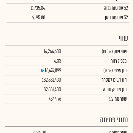
52 שבועות גבוה
11,735.84
52 שבועות נמוך
6,195.88
שווי
שווי שוק
(א` ₪)
14,244,630
מכפיל רווח
4.33
הון עצמי
(א' ₪)
16,474,899
הון רשום למסחר
182,881,430
הון מונפק ונפרע
182,881,430
שער ממוצע
7,844.76
נתוני פתיחה
שער פתיחה
7,986.00