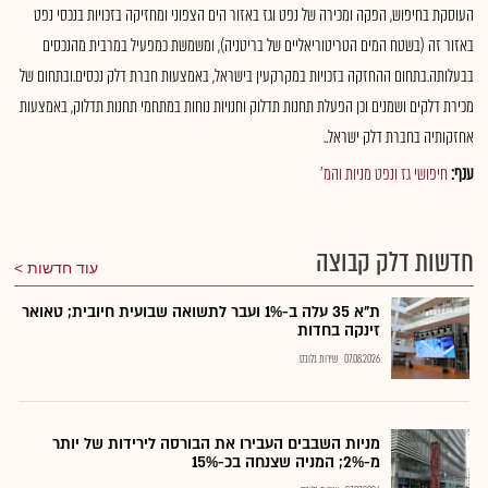
העוסקת בחיפוש, הפקה ומכירה של נפט וגז באזור הים הצפוני ומחזיקה בזכויות בנכסי נפט
באזור זה (בשטח המים הטריטוריאליים של בריטניה), ומשמשת כמפעיל במרבית מהנכסים
בבעלותה.בתחום ההחזקה בזכויות במקרקעין בישראל, באמצעות חברת דלק נכסים.ובתחום של
מכירת דלקים ושמנים וכן הפעלת תחנות תדלוק וחנויות נוחות במתחמי תחנות תדלוק, באמצעות
אחזקותיה בחברת דלק ישראל..
ענף:
חיפושי גז ונפט מניות והמ'
חדשות דלק קבוצה
עוד חדשות
ת"א 35 עלה ב-1% ועבר לתשואה שבועית חיובית; טאואר
זינקה בחדות
07.08.2026
שירות גלובס
מניות השבבים העבירו את הבורסה לירידות של יותר
מ-2%; המניה שצנחה בכ-15%