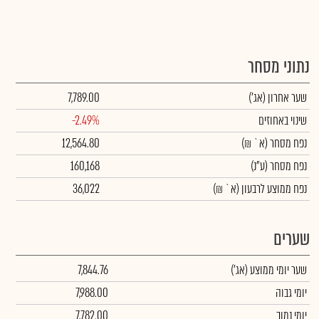
נתוני מסחר
שער אחרון
(אג')
7,789.00
שינוי באחוזים
-2.49%
נפח מסחר
(א` ₪)
12,564.80
נפח מסחר
(ע"נ)
160,168
נפח ממוצע לרבעון (א` ₪)
36,022
שערים
שער יומי ממוצע
(אג')
7,844.76
יומי גבוה
7,988.00
יומי נמוך
7,782.00