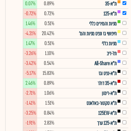
0.07%
0.89%
ת"א-35
-0.72%
0.72%
ת"א-125
1.46%
0.51%
מניות והמירים כללי
-4.21%
20.42%
חיפושי גז ונפט מניות והמ'
1.47%
0.51%
מניות כללי
-3.26%
1.10%
תל-דיב
-3.42%
0.54%
ת"א All-Share
-5.17%
15.83%
ת"א-נפט וגז
2.46%
0.89%
ת"א-35 דולר
-2.71%
1.06%
ת"א-רימון
-1.41%
1.51%
ת"א סקטור-באלאנס
-3.25%
0.84%
ת"א-125EW
-1.91%
2.83%
ת"א-125 ערך