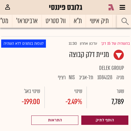
גלובס פיננסי
ראשי
תיק אישי
ת"א
וול סטריט
ארביטראז'
מט"
11:30
בהשהיה של 15 דק'
עדכון אחרון
לצפות בנתונים ללא השהיה
|
מניית דלק קבוצה
DELEK GROUP
מניה
1084128
תל-אביב
NIS
רציף
שער
שינוי
שינוי באג'
-199.00
-2.49%
7,789
הוסף לתיק
התראות