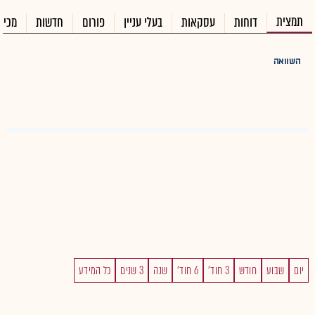
תמצית
דוחות
עסקאות
בעלי עניין
פורום
חדשות
מכיר
השוואה
יום
שבוע
חודש
3 חוד'
6 חוד'
שנה
3 שנים
כל המידע