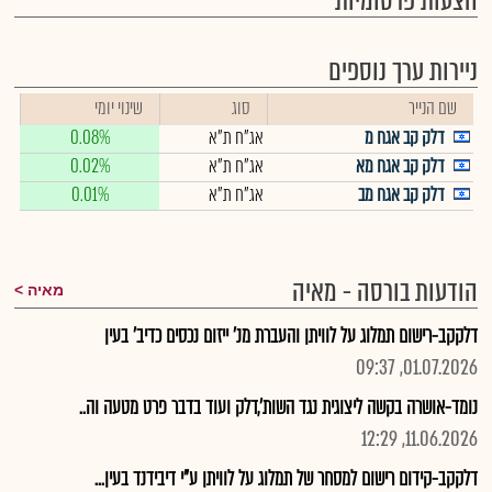
הצעות פרסומיות
ניירות ערך נוספים
שם הנייר
סוג
שינוי יומי
דלק קב אגח מ
אג"ח ת"א
0.08%
דלק קב אגח מא
אג"ח ת"א
0.02%
דלק קב אגח מב
אג"ח ת"א
0.01%
הודעות בורסה - מאיה
מאיה
דלקקב-רישום תמלוג על לוויתן והעברת מנ' ייזום נכסים כדיב' בעין
01.07.2026, 09:37
נומד-אושרה בקשה ליצוגית נגד השות',דלק ועוד בדבר פרט מטעה וה..
11.06.2026, 12:29
דלקקב-קידום רישום למסחר של תמלוג על לוויתן ע"י דיבידנד בעין...