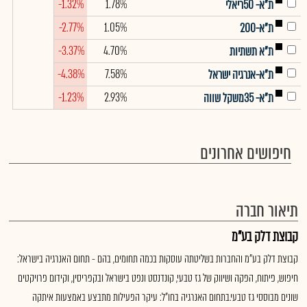
-1.32%
1.78%
ת"א- 50ריאלי
-2.77%
1.05%
ת"א-200
-3.37%
4.70%
ת"א תשתיות
-4.38%
7.58%
ת"א-אנרגיה ישראל
-1.23%
2.93%
ת"א- 35משקל שווה
חיפושים אחרונים
תיאור חברה
קבוצת דלק בע"מ
קבוצת דלק בע"מ והחברות בשליטתה עוסקות בכמה תחומים, בהם - תחום האנרגיה בישראל:
חיפוש, פיתוח, הפקה ושיווק של גז טבעי, קונדנסט ונפט בישראל ובקפריסין, וקידום פרויקטים
שונים מבוססי גז טבעי.בתחום האנרגיה בחו"ל: עיקר הפעילות מתבצע באמצעות איתקה