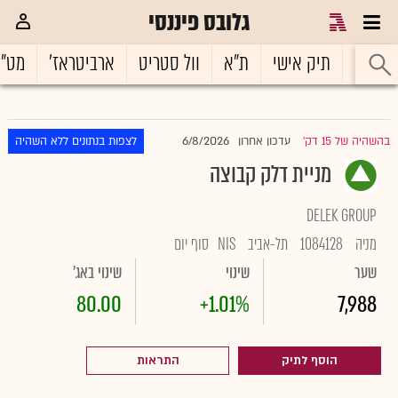
גלובס פיננסי
ראשי
תיק אישי
ת"א
וול סטריט
ארביטראז'
מט"
6/8/2026
בהשהיה של 15 דק'
עדכון אחרון
לצפות בנתונים ללא השהיה
|
מניית דלק קבוצה
DELEK GROUP
מניה
1084128
תל-אביב
NIS
סוף יום
שער
שינוי
שינוי באג'
80.00
+1.01%
7,988
הוסף לתיק
התראות