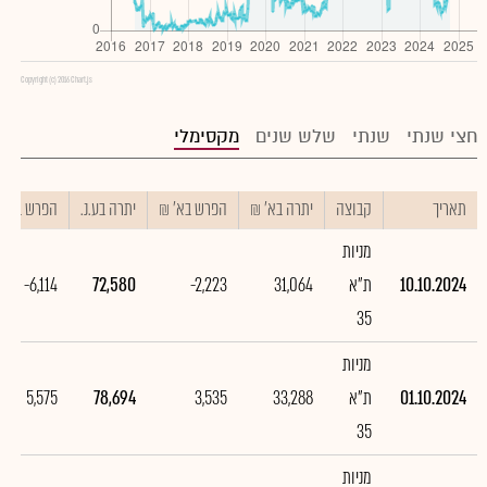
Copyright (c) 2016 Chart.js
חצי שנתי
שנתי
שלש שנים
מקסימלי
תאריך
קבוצה
יתרה בא' ₪
הפרש בא' ₪
יתרה בע.נ.
הפרש בע.נ.
מניות
10.10.2024
ת"א
31,064
-2,223
72,580
-6,114
35
מניות
01.10.2024
ת"א
33,288
3,535
78,694
5,575
35
מניות