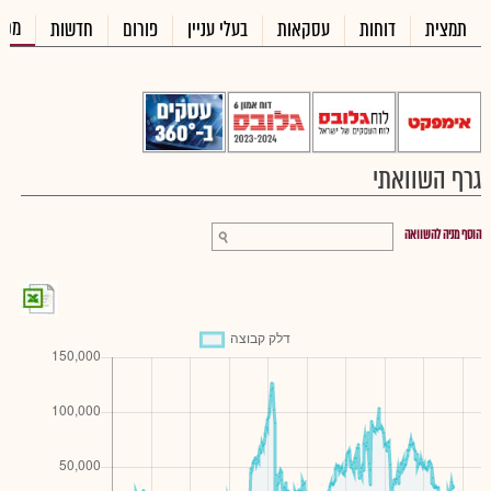
מכי
תמצית
דוחות
עסקאות
בעלי עניין
פורום
חדשות
גרף השוואתי
הוסף מניה להשוואה