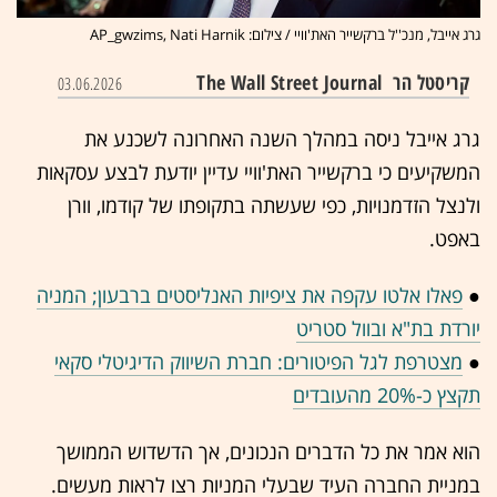
גרג אייבל, מנכ''ל ברקשייר האת'וויי / צילום: AP_gwzims, Nati Harnik
קריסטל הר
The Wall Street Journal
03.06.2026
גרג אייבל ניסה במהלך השנה האחרונה לשכנע את
המשקיעים כי ברקשייר האת'וויי עדיין יודעת לבצע עסקאות
ולנצל הזדמנויות, כפי שעשתה בתקופתו של קודמו, וורן
באפט.
●
פאלו אלטו עקפה את ציפיות האנליסטים ברבעון; המניה
יורדת בת"א ובוול סטריט
●
מצטרפת לגל הפיטורים: חברת השיווק הדיגיטלי סקאי
תקצץ כ-20% מהעובדים
הוא אמר את כל הדברים הנכונים, אך הדשדוש הממושך
במניית החברה העיד שבעלי המניות רצו לראות מעשים.