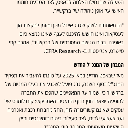
הפעולה שהנחילו הצלחה לבאפט, לצד הטבעת חותמו
האישי על אופן ניהולה של ברקשייר.
"הן מאותתות לשוק שגרג אייבל מוכן ומזומן להקצות הון
לעסקאות ואינו חושש להיכנס לענף שאינו נמצא כיום
באופנה, ברוח הגישה המסורתית של ברקשייר", אמרה קתי
סייפרט, אנליסטית ב- CFRA Research.
המבחן של המנכ"ל החדש
מאז שבאפט הודיע במאי 2025 על כוונתו להעביר את תפקיד
המנכ"ל בסוף השנה, גרג פועל לשכנע את בעלי המניות של
ברקשייר כי ישמור על המאפיינים שהפכו את החברה
לתופעה יוצאת דופן בנוף התאגידי האמריקאי: קונגלומרט של
עסקים שאינם קשורים זה לזה, החל מחברות רכבת ואנרגיה
ועד צעצועי ילדים, לצד פעילות ביטוח דומיננטית ותיק
השקעות משמעותי המנוהל בידי המנכ"ל.