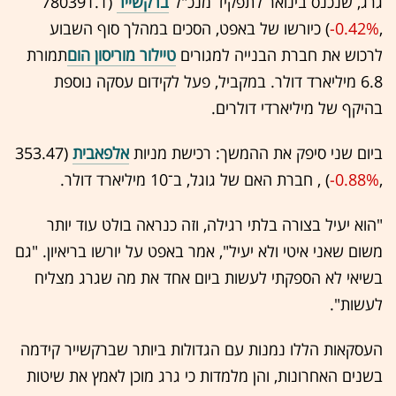
גרג, שנכנס בינואר לתפקיד מנכ"ל
ברקשייר
(780391.1
,‎
-0.42%
‏) כיורשו של באפט, הסכים במהלך סוף השבוע
לרכוש את חברת הבנייה למגורים
טיילור מוריסון הום
תמורת
6.8 מיליארד דולר. במקביל, פעל לקידום עסקה נוספת
בהיקף של מיליארדי דולרים.
ביום שני סיפק את ההמשך: רכישת מניות
אלפאבית
(353.47
,‎
-0.88%
‏) , חברת האם של גוגל, ב־10 מיליארד דולר.
"הוא יעיל בצורה בלתי רגילה, וזה כנראה בולט עוד יותר
משום שאני איטי ולא יעיל", אמר באפט על יורשו בריאיון. "גם
בשיאי לא הספקתי לעשות ביום אחד את מה שגרג מצליח
לעשות".
העסקאות הללו נמנות עם הגדולות ביותר שברקשייר קידמה
בשנים האחרונות, והן מלמדות כי גרג מוכן לאמץ את שיטות