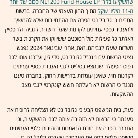
שהשקיעו בקרן NL1200 Fund House LP סכום של יותר
מ-11 מיליון שקל
מתוך ההון העצמי של החברה. ברשות
הסבירו כי גלובל נט הפרה את ההתחייבות שלא להמשיך
ולהעביר כספי עמיתים לקרנות שעלו חשדות לגביהן ולהפסיק
לאלתר כל פעילות מול הסוכנים ששיווקו את הקרנות בשל
חשדות שעלו לגביהם. זאת, אחרי שבינואר 2024 נפגשו
נציגי הרשות עם מנכ"ל גלובל נט, טדי לין, ועדכנו אותו לגבי
דפוס הפעולה שנמצא בסלייס לגבי העברת כספי עמיתים
לקרנות חוץ, שאינן עומדות בדרישות החוק. בחברה טענו
מנגד כי הרשות לא העלתה חשש קונקרטי לגבי מצב
ההשקעות.
כעת, בית המשפט קבע כי גלובל נט לא הצליחה להוכיח את
טענתה כי הרשות לא הזהירה אותה לגבי ההשקעות, וכי
החברה הפרה את חובת הנאמנות והזהירות כלפי העמיתים.
השופט פלקס דחה את האבחנה שערכה גלובל נט בין