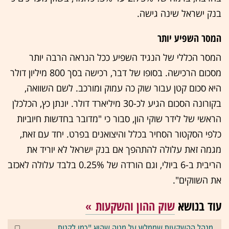
בנק ישראל שינה גישה.
המסר השפיע יותר
המסר הכללי של הנגיד השפיע ככל הנראה הרבה יותר
מסכום הרכישה. בסופו של דבר, רכישה בסך 800 מיליון דולר
היא סכום קטן עבור שוק כה עמוק ומורכב. לשם השוואה,
בקורונה הסכום הגיע לכ-30 מיליארד דולר. יונתן כץ, הכלכלן
הראשי של לידר שוקי הון, סבור כי "מדובר בחדשות חיוביות
כלפי הסקטור הסחיר בכלל והיצואנים בפרט. יחד עם זאת,
מגמה זאת עלולה להתהפך אם בנק ישראל לא יוריד את
הריבית ב-6 ביולי, וגם הורדה של 0.25% בלבד עלולה לאכזב
את השווקים".
עוד בנושא
שוק ההון והשקעות
מנהל ההשקעות שממליץ על מניה שהיא "כמו לקנות