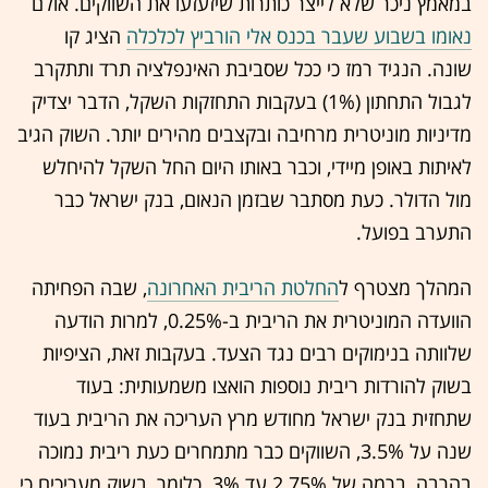
במאמץ ניכר שלא לייצר כותרות שיזעזעו את השווקים. אולם
נאומו בשבוע שעבר בכנס אלי הורביץ לכלכלה
הציג קו
שונה. הנגיד רמז כי ככל שסביבת האינפלציה תרד ותתקרב
לגבול התחתון (1%) בעקבות התחזקות השקל, הדבר יצדיק
מדיניות מוניטרית מרחיבה ובקצבים מהירים יותר. השוק הגיב
לאיתות באופן מיידי, וכבר באותו היום החל השקל להיחלש
מול הדולר. כעת מסתבר שבזמן הנאום, בנק ישראל כבר
התערב בפועל.
המהלך מצטרף ל
החלטת הריבית האחרונה
, שבה הפחיתה
הוועדה המוניטרית את הריבית ב-0.25%, למרות הודעה
שלוותה בנימוקים רבים נגד הצעד. בעקבות זאת, הציפיות
בשוק להורדות ריבית נוספות הואצו משמעותית: בעוד
שתחזית בנק ישראל מחודש מרץ העריכה את הריבית בעוד
שנה על 3.5%, השווקים כבר מתמחרים כעת ריבית נמוכה
בהרבה, ברמה של 2.75% עד 3%. כלומר, בשוק מעריכים כי