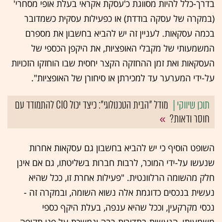
בדרך-כלל להיות מסווגת כ'עסקת אקראי בעלת אופי מסחרי'
(במקרה של עסקה בודדת) או כפעילות עסקית כשמדובר
בכמה עסקאות. לעניין זה יש להביא בחשבון את מספרם
המשמעותי של מקבלי האופציות, את היקפן הכספי של
העסקאות ואת זמן ההחזקה הקצר יחסית שבו הוחזקו הזכויות
על-ידי המערער עד למכירתן או סיחורן של האופציות".
מודל "הבית הטכנולוגי": כיצד יכול CIO להתמודד עם
חוסר ודאות?
השופט הוסיף כי יש להביא בחשבון גם עסקאות אחרות
שנעשו על-ידי המוכר, לרבות חברות בשליטתו, גם אם אינן
חלק מהשומה הרלוונטית. "פעילות אחרת זו, ככל שהיא
נעשית בנכסים כדוגמת אלה נשוא השומה, ובמקרה זה -
נכסי מקרקעין, וככל שהיא ענפה, בעלת היקף כספי