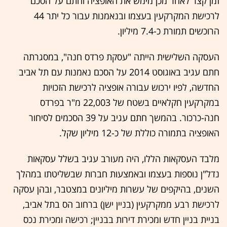
זמן קצר לאחר מכן מימש את האופציה וחתם על הסכם
לרכישת המקרקעין בעצמו ובנאמנות עבור כל יתר 44
הרוכשים תמורת כ-7.4 מיליון.
העסקה השלישית הייתה "עסקת פרדס חנה", במסגרתה
חתם עגיב באוגוסט 2014 על הסכם נאמנות עם תל אביב
החדשה, לפיו ירכוש עבורה אופציה לרכישת הזכויות
במקרקעין חקלאיים בשטח של 22,003 מ"ר בפרדס
חנה-כרכור. בהמשך חתם עגיב על 39 הסכמים לסיחור
האופציה בתמורה כוללת של כ-12 מיליון שקל.
מלבד העסקאות הללו, היה מעורב עגיב בשלל עסקאות
נדל"ן נוספות בעצמו ובאמצעות חברות שבשליטתו במהלך
השנים, בהיקפים של עשרות מיליונים במצטבר, ובהן עסקה
לרכישת רבע ממקרקעין (בניין ישן) ברחוב הס בתל אביב,
בניית בניין חדש ומכירת דירות בבניין; רכישה ומכירת נכס