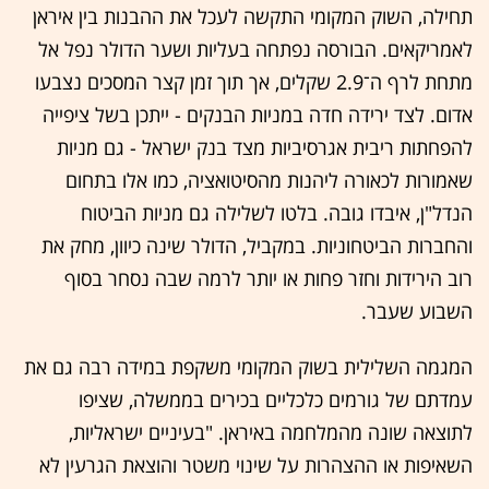
תחילה, השוק המקומי התקשה לעכל את ההבנות בין איראן
לאמריקאים. הבורסה נפתחה בעליות ושער הדולר נפל אל
מתחת לרף ה־2.9 שקלים, אך תוך זמן קצר המסכים נצבעו
אדום. לצד ירידה חדה במניות הבנקים - ייתכן בשל ציפייה
להפחתות ריבית אגרסיביות מצד בנק ישראל - גם מניות
שאמורות לכאורה ליהנות מהסיטואציה, כמו אלו בתחום
הנדל"ן, איבדו גובה. בלטו לשלילה גם מניות הביטוח
והחברות הביטחוניות. במקביל, הדולר שינה כיוון, מחק את
רוב הירידות וחזר פחות או יותר לרמה שבה נסחר בסוף
השבוע שעבר.
המגמה השלילית בשוק המקומי משקפת במידה רבה גם את
עמדתם של גורמים כלכליים בכירים בממשלה, שציפו
לתוצאה שונה מהמלחמה באיראן. "בעיניים ישראליות,
השאיפות או ההצהרות על שינוי משטר והוצאת הגרעין לא