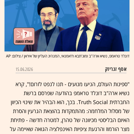
דונלד טראמפ, נשיא ארה''ב ומוג'תבא ח'אמנאי, המנהיג העליון של איראן / צילום: AP
אסף זגריזק
15.06.2026
"ספינות העולם, הניעו מנועים - תנו לנפט לזרום!", קרא
נשיא ארה"ב דונלד טראמפ בהודעה שפרסם ברשת
החברתית Truth Social. בכך, הוא הבהיר את שינוי הכיוון
של מסלול המלחמה: מהתמקדות בהוצאת הגרעין והסרת
האיום הבליסטי מכיוונה של טהרן, למטרה חדשה - פתיחת
מצר הורמוז והרגעת ציפיות האינפלציה הגואה שאיימה על