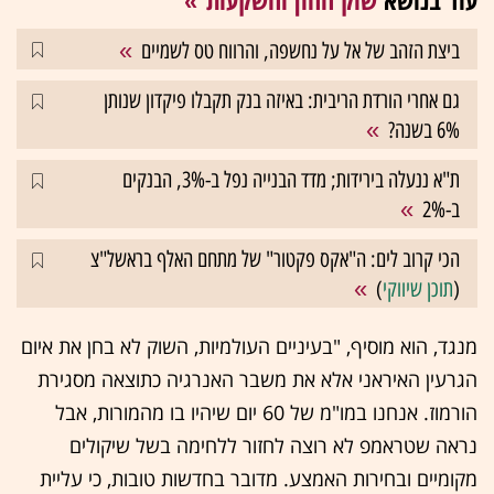
עוד בנושא
שוק ההון והשקעות
ביצת הזהב של אל על נחשפה, והרווח טס לשמיים
גם אחרי הורדת הריבית: באיזה בנק תקבלו פיקדון שנותן
6% בשנה?
ת"א ננעלה בירידות; מדד הבנייה נפל ב-3%, הבנקים
ב-2%
הכי קרוב לים: ה"אקס פקטור" של מתחם האלף בראשל"צ
(
תוכן שיווקי
)
מנגד, הוא מוסיף, "בעיניים העולמיות, השוק לא בחן את איום
הגרעין האיראני אלא את משבר האנרגיה כתוצאה מסגירת
הורמוז. אנחנו במו"מ של 60 יום שיהיו בו מהמורות, אבל
נראה שטראמפ לא רוצה לחזור ללחימה בשל שיקולים
מקומיים ובחירות האמצע. מדובר בחדשות טובות, כי עליית