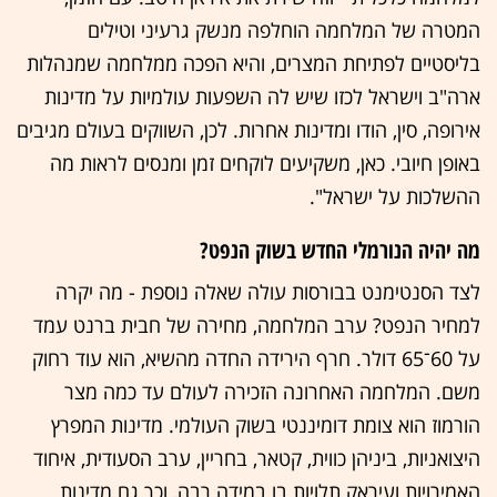
המטרה של המלחמה הוחלפה מנשק גרעיני וטילים
בליסטיים לפתיחת המצרים, והיא הפכה ממלחמה שמנהלות
ארה"ב וישראל לכזו שיש לה השפעות עולמיות על מדינות
אירופה, סין, הודו ומדינות אחרות. לכן, השווקים בעולם מגיבים
באופן חיובי. כאן, משקיעים לוקחים זמן ומנסים לראות מה
ההשלכות על ישראל".
מה יהיה הנורמלי החדש בשוק הנפט?
לצד הסנטימנט בבורסות עולה שאלה נוספת - מה יקרה
למחיר הנפט? ערב המלחמה, מחירה של חבית ברנט עמד
על 60־65 דולר. חרף הירידה החדה מהשיא, הוא עוד רחוק
משם. המלחמה האחרונה הזכירה לעולם עד כמה מצר
הורמוז הוא צומת דומיננטי בשוק העולמי. מדינות המפרץ
היצואניות, ביניהן כווית, קטאר, בחריין, ערב הסעודית, איחוד
האמירויות ועיראק תלויות בו במידה רבה, וכך גם מדינות