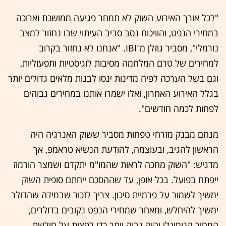
"לכל אורך האירוע השוק לא תמחר פגיעה ממושכת וארוכה
במחירי הנפט, והוויכוח נסב סביב העיתוי שבו נחזור למצב
נורמלי", מסביר גוזלן מ־IBI. "אנחנו לא נחזור בקרוב
למחירים של טרם המלחמה מסיבות לוגיסטיות ותפעוליות,
וגם בשל הערכה לפיה מדינות ינסו לבנות מלאים גדולים יותר
בגלל האירוע האחרון, ואלו ישמרו אותנו במחירים גבוהים
לפחות לכמה חודשים".
מנחם מבנק מזרחי טפחות מסביר ששוק האנרגיה היה
הראשון להגיב, ובעוצמה, להודעת הנשיא טראמפ, אך
מדגיש: "השוק מחכה לראות שהמו"מ יתקדם ושמצר הורמוז
ייפתח בפועל. בכל אופן, עד שההסכם ייחתם סופית השוק
ימשיך לשמור על פרמיית סיכון. צריך לזכור שבמידה שהדולר
ימשיך להיחלש, ומאחר שמחירי הנפט נקובים בדולרים,
המחיר הנומינלי יהיה גבוה יותר כדי לפצות על חולשת