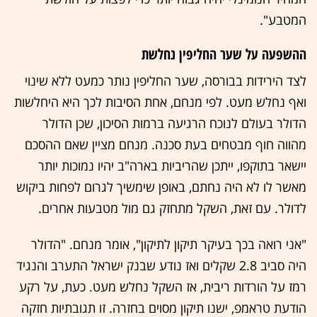
המטבע".
ההשפעה על שער החליפין נחלשת
לצד הירידות בבורסה, שער החליפין נותר כמעט ללא שינוי
ואף נחלש מעט. לפי מנחם, אחת הסיבות לכך היא היחלשות
הדולר בעולם לנוכח הרגיעה ברמות הסיכון, שכן הדולר
מהווה חוף מבטחים בעת סכנה. מנחם מציין שאם ההסכם
יישאר בתוקפו, ייתכן שהריביות בארה"ב יהיו נמוכות יותר
מאשר לו לא היה נחתם, באופן שימשיך לגרום לפחות ביקוש
לדולר. עם זאת, השקל מתחזק גם מול מטבעות אחרים.
"אני רואה בכך בעיקר תיקון לתיקון", אומר מנחם. "הדולר
היה סביב 2.8 שקלים ואז נודע שבנק ישראל התערב והנגיד
רמז על הורדות ריבית, אז השקל נחלש מעט. כעת, על רקע
הודעת טראמפ, ישנו תיקון מסוים בחזרה. זו תגובתיות חזקה