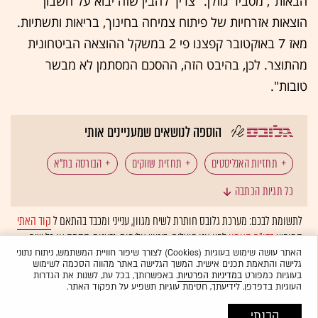
הבאות", מסביר גוזלן. "צריך להבין שזה יבוא על חשבון
הוצאות אזרחיות של פיתוח צמיחה בחינוך, בריאות ותשתיות.
מאז 7 באוקטובר קפצנו פי 2 במשקל ההוצאה הביטחונית
מהתוצר. לכן, בהיבט הזה, ההסכם המסתמן לא מבשר
טובות".
הוספה לנושאים שמעניינים אותי
תחזיות האנליסטים
תחזית שווקים
הבורסה בת"א
כל תגיות הכתבה
נפט
איראן
מצר הורמוז
פרמיית סיכון
לתשומת לבכם: מערכת גלובס חותרת לשיח מגוון, ענייני ומכבד בהתאם ל
קוד האתי
המופיע
בדו"ח האמון
לפיו אנו פועלים. ביטויי אלימות, גזענות, הסתה או כל שיח
דולר שקל
תקציב הביטחון
אינפלציה אירופה
בלתי הולם אחר מסוננים בצורה
אוטומטית
ולא יפורסמו באתר.
האתר עושה שימוש בעוגיות (Cookies) לצורך שיפור חוויית המשתמש, ניתוח נתוני
גלישה והתאמת תכנים אישית. המשך הגלישה באתר מהווה הסכמה לשימוש
אינפלציה ארה"ב
ארה"ב
בעוגיות כמפורט
במדיניות הפרטיות
. באפשרותך, בכל עת, לשנות את הגדרות
העוגיות בדפדפן. לידיעתך, חסימת עוגיות תשפיע על תפקוד האתר.
הבנתי