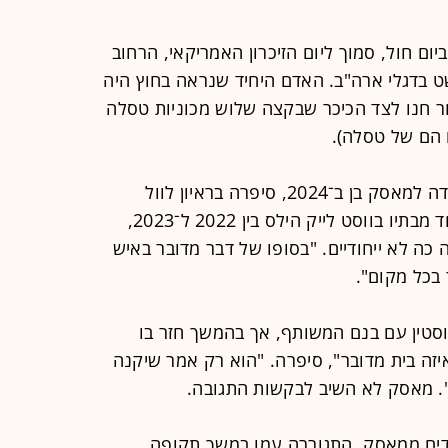
יום חול, סמוך ליום הזיכרון האמריקאי, הרחוב
 בדגלי ארה"ב. האדם היחיד שנראה בחוץ היה
ר חנו לצד הכיכר שבקצה שלוש מכוניות טסלה
 הם של טסלה).
אשלי סנט קלייר, משפיענית רשת שילדה למאסק בן ב־2024, סיפרה בראיון לוול
סטריט ג'ורנל כי נהגה לבקר אותו באחד מבתיו בווסט לייק הילס בין 2022 ל־2023,
כה לא ייחודיים. "בסופו של דבר מדובר באיש
 בכל מקום".
סטין עם בנם המשותף, אך בהמשך חזר בו
ה בית מדובר", סיפרה. "הוא רק אמר שיקנה
". מאסק לא השיב לבקשות התגובה.
לדים ממאסק, התגוררה עמו במשך תקופה