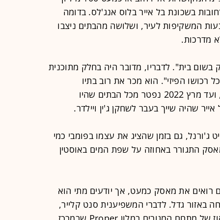
ובות בשכונת בל אייר בלוס אנג'לס. בדומה
בעות המשקיפות לעיר, ושלושה מהבתים ניצבו
א מדרכות.
"לא אחזיק בשום בית". לדבריו, מדובר היה בחלק מתוכנית
רכושו הפיזי". הוא מכר את רוב בתיו
בקליפורניה תמורת כ־130 מיליון דולר, ועד מרץ 2022 נפטר מכל הבתים שהיו
ייר שהיה שייך בעבר לשחקן ג'ין ויילדר.
ט ג'ורנל, גם בזמן שהציג את עצמו בפומבי כמי
מאסק התגורר באחוזה על שפת המים באוסטין
נם רואים את מאסק כמעט, אך יודעים מתי הוא
 באזור גדל. לדברי המשפיענית סנט קלייר,
מאסק גם שהה בעבר בדירות הפנטהאוז של מתחם המגורים במלון Proper שבמרכז