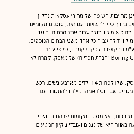
 מחייבות חשיפה של מחירי עסקאות נדל"ן,
ים בדרך כלל לרשויות. עם זאת, סוכנים מקומיים
מעריכים כי בין 2022 ל־2025 מאסק שילם כ־8 מיליון דולר עבור אחד הבתים, כ־10
יליון דולר עבור בית נוסף ויותר מ־15 מיליון דולר עבור כל אחד משני הבתים הנוספים.
ע"מ המקושרת לסקוט קמרה, שלפי עמוד
הלינקדאין שלו עבד בעבר ב־Boring Company (חברת הכרייה) של מאסק. קמרה לא
לפי דיווח קודם בוול סטריט ג'ורנל, מאסק, שלו לפחות 14 ילדים מארבע נשים, רכש
ורים שבו יוכלו אמהות ילדיו להתגורר עם
מדרכות, היא מסוג המקומות שבהם התושבים
באזור היא של גננים ועובדי ניקיון המגיעים