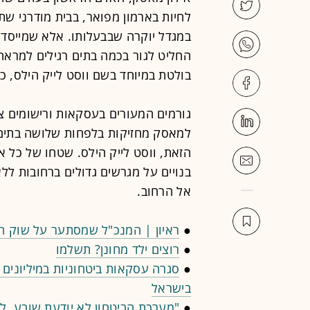
לחיות בארמון מפואר, בבית מודרני שתוכ
החליט לגור בכמה בתים רגילים למראה,
בולטת במיוחד בשם ווסט לייק הילס, כ־15 דקות נסיעה ממרכז אוסטין, טקסס
גורמים המעורים בעסקאות ורישומים צי
למאסק מחזיקות בלפחות שלושה בתים ג
בנויים על מגרשים גדולים ברחובות לל
אל הרחוב.
●
ראיון | המנכ"ל שמסתער על שוק המ
●
רוצים ילד מחונן? תשלמו
●
בישראל
●
"מערכת הביטחון לא יודעת שובע. 