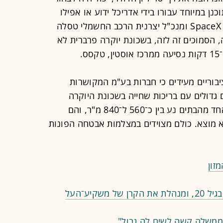
נן במיוחד עבורו בידי אדריכל ידוע או אפילו
במגדל יוקרה שבבעלותו. אלא שמייסד SpaceX ומנכ"ל יצרנית הרכב החשמלי טסלה
 הסמוכים זה לזה, בשכונת יוקרה פרברית לא
.
בוריים מעידים כי חברות בע"מ המקושרות
דולים עם בריכות שחייה בשכונת היוקרה
הזאת, ווסט לייק הילס. שטחו של כל אחד מהבתים נע בין כ־560 ל־840 מ"ר, והם
א מוצא. כולם מצוידים במצלמות אבטחה הפונות
זון
סגרה עסקאות ביטחוניות במיליונים ​​​​​בגיל 20, ומנהלת את הקרן של משקיע־העל
לממשלה קשה לשים לה גבול"