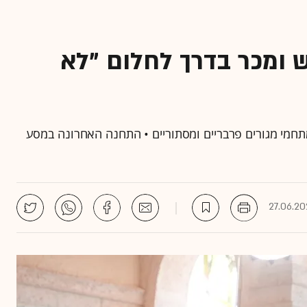
 ומכר בדרך לחלום "לא
ן מנכ"ל ומייסד SpaceX העדפה למתחמי מגורים פרבריים ומסתוריים • התחנה האחרונה במסע
27.06.20