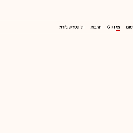
סום
מגזין G
תרבות
וול סטריט ג'ורנל