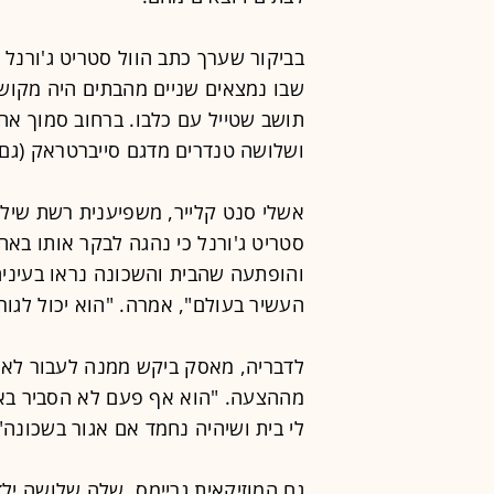
בביקור שערך כתב הוול סטריט ג'ורנל ב
שבו נמצאים שניים מהבתים היה מקושט
תושב שטייל עם כלבו. ברחוב סמוך אח
ושלושה טנדרים מדגם סייברטראק (גם
והופתעה שהבית והשכונה נראו בעיניה 
העשיר בעולם", אמרה. "הוא יכול לגור
לדבריה, מאסק ביקש ממנה לעבור לאו
מההצעה. "הוא אף פעם לא הסביר באיז
לי בית ושיהיה נחמד אם אגור בשכונה
גם המוזיקאית גריימס, שלה שלושה י