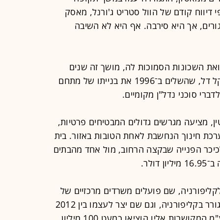
 דיווח קודם של הוול סטריט ג'ורנל, מאסק
רים, אך היא סירבה. אף היא לא השיבה
 ואת השכונות הסמוכות לה, מושך זה שנים
תושבים אמידים, ובהם מייסד Dell מייקל דל, שהשלים ב־1996 את בנייתו של מתחם
דברי סוכני נדל"ן מקומיים.
, מציעה מגרשים גדולים המבטיחים פרטיות,
ערכת חינוך הנחשבת לאחת הטובות באזור. בית
כיכר הפנייה שבקצה הרחוב, מול אחד מהבתים
ולר.
קליפורניה, שם פועלים משרדים מרכזיים של
טסלה, SpaceX, ו־xAI. בעבר הוא התגורר בקליפורניה, וגם שם יצר לעצמו בין 2012
ל־2022 דפוס מגורים דומה: חברות בע"מ המקושרות אליו הוציאו כמעט 100 מיליון