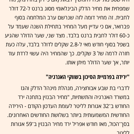
שמפחית את מחיר הדלק הבינלאומי מסוג ברנט ל-72 דולר
לחבית. זה מחיר דומה לזה שנרשם ערב המלחמה בסוף
פברואר, אם כי עדיין מעל המחיר בתחילת השנה שעמד על
כ-60 דולר לחבית ברנט בלבד. מצד שני, שער הדולר שהגיע
בשפל בסוף חודש מאי ל-2.8 שקלים לדולר בלבד, עלה כעת
חזרה לרמה של 3 שקלים. כך שהמחיר היה עשוי לרדת עוד
יותר, אך שער הדולר מיתן אותו.
"ירידה בפרמיית הסיכון בשווקי האנרגיה"
לדברי בת שבע אבוחצירה, מנהלת מינהל הדלק והגז
במשרד האנרגיה והתשתיות, "מחיר הבנזין בתחנה ירד
החודש ב־32 אגורות לליטר לעומת העדכון הקודם - הירידה
החודשית המשמעותית ביותר בשלושת החודשים האחרונים.
בסך־הכול, מאז חודש אפריל ירד מחיר הבנזין ב־59 אגורות
לליטר.