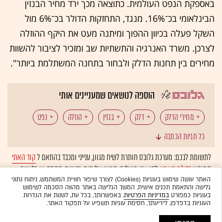
באספקת הנפט העולמית. כתוצאה מכך ירד מחיר הבנזין
הבינלאומי בכ־16%. מנגד, התחזקות הדולר בכ־6% מול
השקל פעלה בכיוון ההפוך ומיתנה מעט את היקף ההוזלה
לצרכן. משרד האנרגיה והתשתיות שב ומזכיר לציבור להשוות
מחירים בין תחנות הדלק ולבחור בתחנה המשתלמת ביותר".
הוספה לנושאים שמעניינים אותי
מחירי הדלק
דלק
בנזין
הוזלה
נפט
כל תגיות הכתבה
דולר שקל
מינהל הדלק
משרד האנרגיה
לתשומת לבכם: מערכת גלובס חותרת לשיח מגוון, ענייני ומכבד בהתאם ל
קוד האתי
המופיע
בדו"ח האמון
לפיו אנו פועלים. ביטויי אלימות, גזענות, הסתה או כל שיח
בלתי הולם אחר מסוננים בצורה
אוטומטית
ולא יפורסמו באתר.
האתר עושה שימוש בעוגיות (Cookies) לצורך שיפור חוויית המשתמש, ניתוח נתוני
גלישה והתאמת תכנים אישית. המשך הגלישה באתר מהווה הסכמה לשימוש
בעוגיות כמפורט
במדיניות הפרטיות
. באפשרותך, בכל עת, לשנות את הגדרות
העוגיות בדפדפן. לידיעתך, חסימת עוגיות תשפיע על תפקוד האתר.