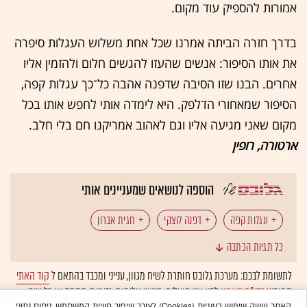
אמורות להספיק עוד מקום.
בדרך חזרה הביתה אמרנו שכל אחת משלוש העגלות סיפרה
את אותו הסיפור: אנשים שהעזו להגשים חלום ולהזמין אליו
אחרים. הבנו שזו הסיבה שדפנה אהבה כל־כך עגלות קפה,
הסיפור שמאחורי הדלפק. היא לימדה אותי לחפש אותו בכל
מקום שאני מגיעה אליו וגם לאהוב אמריקנו חם בלי חלב.
ארטורה, רופין
הוספה לנושאים שמעניינים אותי
עגלות קפה
דפנה לוצקי
חגית אברון
כל תגיות הכתבה
לתשומת לבכם: מערכת גלובס חותרת לשיח מגוון, ענייני ומכבד בהתאם ל
קוד האתי
המופיע
בדו"ח האמון
לפיו אנו פועלים. ביטויי אלימות, גזענות, הסתה או כל שיח
האתר עושה שימוש בעוגיות (Cookies) לצורך שיפור חוויית המשתמש, ניתוח נתוני