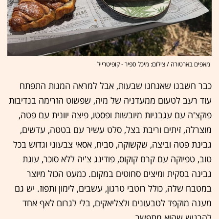
מאפים בארטורה / צילום: מיכל ספיר - קופיטרייל
כבר חשבנו שאנחנו שבעות, אבל למראה המנות התפתח
עוד רעב לטעום ממעדניה של מיה, שפשוט הזרימה בנדיבות
פוקצ'ה עם עגבניות מיובשות ופסטו, פיצה יוונית עם פטה,
מוצרלה, זיתים וריבת בצל, סלט עשיר עם בטטה, עדשים,
גבינת פטה וביצה, שקשוקה, סביח, אסאי צבעוני וגדוש בכל
טוב, טפיוקה עם קרם קוקוס, פודינג צ'יה ללא סוכר, עוגת
גבינה בסקית ומיצים סחוטים במקום. כמעט הכול מיוצר
במטבח שלה, כולל רוטבי טרגון, עשבים, לימון ותפוז. יש גם
מענה מוקפד לטבעונים ולצליאקים, בלי לגרום לאף אחד
להרגיש שהוא מתפשר.