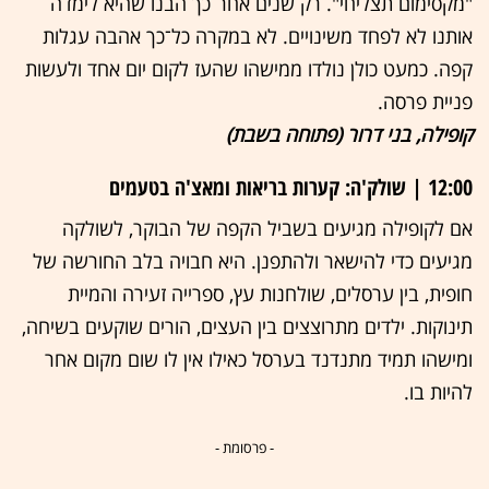
"מקסימום תצליחי". רק שנים אחר־כך הבנו שהיא לימדה
אותנו לא לפחד משינויים. לא במקרה כל־כך אהבה עגלות
קפה. כמעט כולן נולדו ממישהו שהעז לקום יום אחד ולעשות
פניית פרסה.
קופילה, בני דרור (פתוחה בשבת)
12:00 | שולק'ה: קערות בריאות ומאצ'ה בטעמים
אם לקופילה מגיעים בשביל הקפה של הבוקר, לשולקה
מגיעים כדי להישאר ולהתפנן. היא חבויה בלב החורשה של
חופית, בין ערסלים, שולחנות עץ, ספרייה זעירה והמיית
תינוקות. ילדים מתרוצצים בין העצים, הורים שוקעים בשיחה,
ומישהו תמיד מתנדנד בערסל כאילו אין לו שום מקום אחר
להיות בו.
- פרסומת -