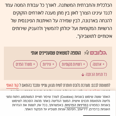
הכלכלית והחברתית המשתנה. לאורך כל עבודת המטה עמד
לנגד עינינו הצורך לאזן בין מתן מענה לאזרחים הזקוקים
להנחה בארנונה, לבין שמירה על האיתנות הפיננסית של
הרשויות המקומיות ועל יכולתן להמשיך ולהעניק שירותים
איכותיים לתושביהן".
הוספה לנושאים שמעניינים אותי
ארנונה
רשויות מקומיות
עיריות
משרד הפנים
כל תגיות הכתבה
משרד האוצר
נדל"ן: מיסוי ומשפט
נדל"ן: מדיניות
לתשומת לבכם: מערכת גלובס חותרת לשיח מגוון, ענייני ומכבד בהתאם ל
קוד האתי
המופיע
בדו"ח האמון
לפיו אנו פועלים. ביטויי אלימות, גזענות, הסתה או כל שיח
בלתי הולם אחר מסוננים בצורה
אוטומטית
ולא יפורסמו באתר.
האתר עושה שימוש בעוגיות (Cookies) לצורך שיפור חוויית המשתמש, ניתוח נתוני
גלישה והתאמת תכנים אישית. המשך הגלישה באתר מהווה הסכמה לשימוש
בעוגיות כמפורט
במדיניות הפרטיות
. באפשרותך, בכל עת, לשנות את הגדרות
העוגיות בדפדפן. לידיעתך, חסימת עוגיות תשפיע על תפקוד האתר.