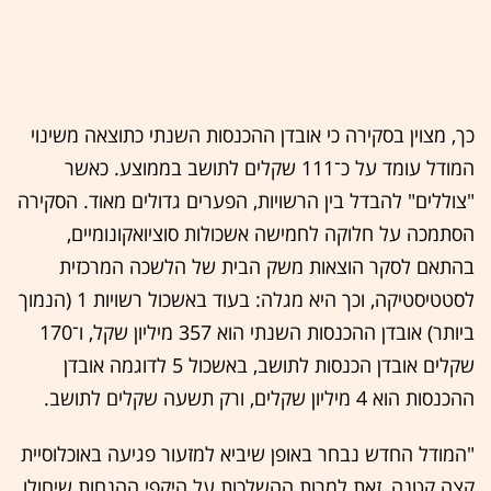
כך, מצוין בסקירה כי אובדן ההכנסות השנתי כתוצאה משינוי
המודל עומד על כ־111 שקלים לתושב בממוצע. כאשר
"צוללים" להבדל בין הרשויות, הפערים גדולים מאוד. הסקירה
הסתמכה על חלוקה לחמישה אשכולות סוציואקונומיים,
בהתאם לסקר הוצאות משק הבית של הלשכה המרכזית
לסטטיסטיקה, וכך היא מגלה: בעוד באשכול רשויות 1 (הנמוך
ביותר) אובדן ההכנסות השנתי הוא 357 מיליון שקל, ו־170
שקלים אובדן הכנסות לתושב, באשכול 5 לדוגמה אובדן
ההכנסות הוא 4 מיליון שקלים, ורק תשעה שקלים לתושב.
"המודל החדש נבחר באופן שיביא למזעור פגיעה באוכלוסיית
קצה קטנה, זאת למרות ההשלכות על היקפי ההנחות שיחולו