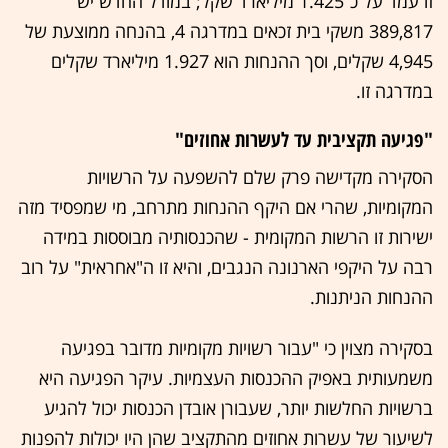
זו עמד על כ־1.425 מיליארד שקל; במודל החדש יש
389,817 משקי בית זכאים במדרגה 4, בהנחה ממוצעת של
4,945 שקלים, וסך ההנחות הוא 1.927 מיליארד שקלים
במדרגה זו.
"פגיעה תקציבית עד לעשרות אחוזים"
הסקירה מקדישה פרק שלם להשפעה על הרשויות
המקומיות, שהרי אם היקף ההנחות מתרחב, מי שמפסיד מזה
ישירות זו הרשות המקומית - שהכנסותיה מבוססות במידה
רבה על היקפי הארנונה הנגבים, והיא זו ה"אחראית" על רוב
ההנחות הניתנות.
בסקירה מצוין כי "עבור רשויות מקומיות מדובר בפגיעה
משמעותית באפיק ההכנסות העצמיות. עיקר הפגיעה היא
ברשויות החלשות יותר, שעבורן אובדן הכנסות יכול להגיע
לשיעור של עשרות אחוזים מהתקציב שהן היו יכולות להפנות