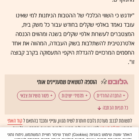
"יודגש כי השווי הכלכלי של ההטבות הניתנות למי שאינו
עובד נאמד באלפי שקלים בחודש עבור כל משק בית,
המצטברים לעשרות אלפי שקלים בשנה ומהווים הכנסה
אלטרנטיבית להשתלבות בשוק העבודה, המהווה את אחד
החסמים המרכזיים להגדלת היקפי התעסוקה בקרב קבוצה
זו".
הוספה לנושאים שמעניינים אותי
החברה החרדית
תלמידי ישיבות
פטור משירות צבאי
כל תגיות הכתבה
חקיקה
משרד האוצר
מילואים
גיוס לצה"ל
לתשומת לבכם: מערכת גלובס חותרת לשיח מגוון, ענייני ומכבד בהתאם ל
קוד האתי
המופיע
בדו"ח האמון
לפיו אנו פועלים. ביטויי אלימות, גזענות, הסתה או כל שיח
שוק העבודה
מסים
חוקי יסוד
כלכלת ישראל
בלתי הולם אחר מסוננים בצורה
אוטומטית
ולא יפורסמו באתר.
האתר עושה שימוש בעוגיות (Cookies) לצורך שיפור חוויית המשתמש, ניתוח נתוני