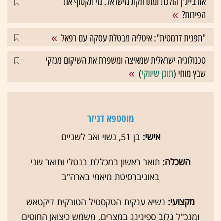
אזרבייג'ן הולכת ומתרחקת מישראל. מי תקטוף את
הפירות?
"תפנית דרמטית": איטליה מבטלת עסקה עם רפאל
טכנולוגיה ישראלית שמאיצה ומשפרת את השיקום מנזקי
שבץ מוחי (
תוכן שיווקי
)
מוסטפא דניזר
אישי:
בן 51, נשוי ואב לשניים
השכלה:
תואר ראשון במכללת בנטלי ותואר שני
באוניברסיטת מיאמי בארה"ב
מקצועי:
נשיא ענקית הטקסטיל הטורקית דיקטאש
ומנכ"ל גלוב ספינינג במצרים. משמש כיצואן החוטים