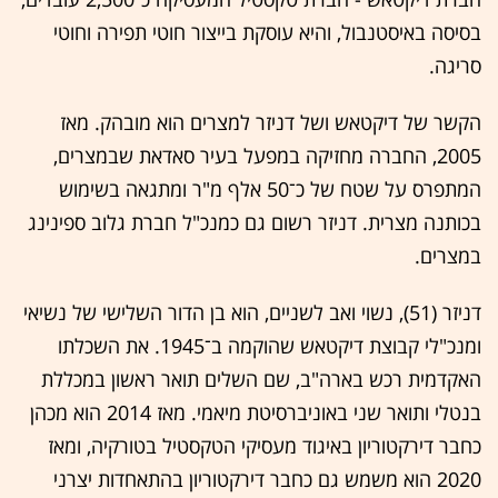
בסיסה באיסטנבול, והיא עוסקת בייצור חוטי תפירה וחוטי
סריגה.
הקשר של דיקטאש ושל דניזר למצרים הוא מובהק. מאז
2005, החברה מחזיקה במפעל בעיר סאדאת שבמצרים,
המתפרס על שטח של כ־50 אלף מ"ר ומתגאה בשימוש
בכותנה מצרית. דניזר רשום גם כמנכ"ל חברת גלוב ספינינג
במצרים.
דניזר (51), נשוי ואב לשניים, הוא בן הדור השלישי של נשיאי
ומנכ"לי קבוצת דיקטאש שהוקמה ב־1945. את השכלתו
האקדמית רכש בארה"ב, שם השלים תואר ראשון במכללת
בנטלי ותואר שני באוניברסיטת מיאמי. מאז 2014 הוא מכהן
כחבר דירקטוריון באיגוד מעסיקי הטקסטיל בטורקיה, ומאז
2020 הוא משמש גם כחבר דירקטוריון בהתאחדות יצרני