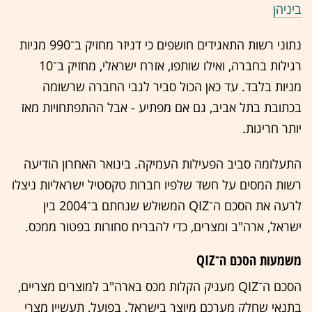
ביניהן
נתוני רשות התאגידים חושפים כי דניזר מחזיק ב־990 מניות
רגילות בחברה, ואילו שותפו, אזרח ישראלי, מחזיק ב־10
מניות בלבד. עד כאן הכול סביר לגבי החברה שרשומה
בכתובת בתל אביב, גם אם מפתיע - אבל ההתפתחויות מאז
יותר חריגות.
התעלומה סביב הפעילות העמיקה. בינואר האחרון הודיעה
רשות המסים על חשד שלפיו חברות טקסטיל ישראליות ניצלו
לרעה את הסכם ה־QIZ המשולש שנחתם ב־2004 בין
ישראל, ארה"ב ומצרים, כדי להבריח סחורות בפטור ממכס.
משמעות הסכם ה־QIZ
הסכם ה־QIZ מעניק הקלות מכס בארה"ב למוצרים מצריים,
בתנאי שחלק מערכם מיוצר בישראל. בפועל, תעשיין מצרי