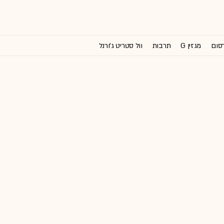
רסום
מגזין G
תרבות
וול סטריט ג'ורנל