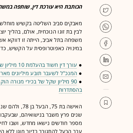
הכותבת היא עורכת דין, שותפה במשרד
מאבקים סביב השליטה בקשיש מוחלש שכ
לבין בת זוגו הנוכחית, אולם, בהליך י
משפחה בתל אביב, הייתה זו דווקא אש
במינויה כאפוטרופסית על הקשיש, כדי 
●
עורך דין חשוד בהעלמת 10 מיליון שקל. אחרי חצי שנה הותר שמו לפרסום
●
המנכ"ל לשעבר תובע מיליונים מאר
●
90 מיליון שקל של בכירי מנורה 
בהסתדרות
האישה בת 75, ה
שנים פרץ משבר בנישואיהם, שבעקבותי
מספר חודשים נישאו מחדש, ושבו לחיו
עבר הבעל להתגורר בדיור מוגן ללא ה