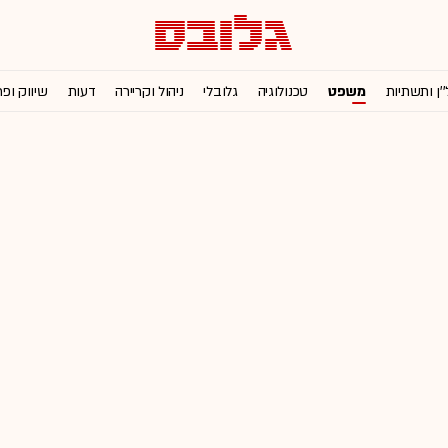
''ן ותשתיות
משפט
טכנולוגיה
גלובלי
ניהול וקריירה
דעות
שיווק ופ