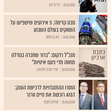
15.11.2018
נירית כהן
מבט קדימה: 5 אירועים שישפיעו על
השווקים בעולם השבוע
21.10.2018
גיא בן סימון
מנכ"ל רדקום: "ברור שחברה בגודלנו
תחווה מדי פעם איטיות"
20.09.2018
שירי חביב-ולדהורן
הוסרו ההתנגדויות לרכישת הענק:
AT&T רוכשת את טיים וורנר
15.06.2018
שירות גלובס