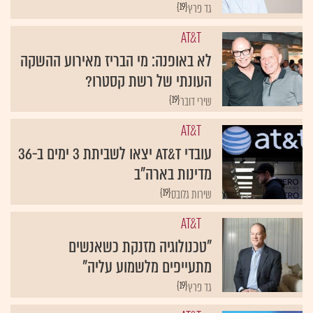
{19}
גד פרץ
AT&T
לא באופנה: מי הבריז מאירוע ההשקה
העונתי של רשת קסטרו?
{19}
שירי דובר
AT&T
עובדי AT&T יצאו לשביתת 3 ימים ב-36
מדינות בארה"ב
{19}
שירות גלובס
AT&T
"טכנולוגיה מזנקת כשאנשים
מתעייפים מלשמוע עליה"
{19}
גד פרץ