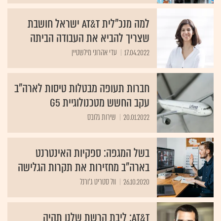
למה מנכ"לית AT&T ישראל חושבת
שצריך להביא את העבודה הביתה
17.04.2022
עדי אהרוני מילשטיין
חברות תעופה מבטלות טיסות לארה"ב
עקב החשש מטכנולוגיית G5
20.01.2022
שירות גלובס
בשל המגפה: ספקיות האינטרנט
בארה"ב מחזירות את תקרות הגלישה
26.10.2020
וול סטריט ג'ורנל
AT&T: ליבת הרשת שלנו תהיה