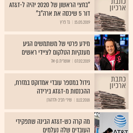
"בחצי הראשון של 2020 יהיה ל-AT&T
דור 5 שיכסה את ארה"ב"
15.05.2019
גד פרץ
מידע פרטי של משתמשים הגיע
מענקיות הטלקום לציידי ראשים
07.02.2019
אושרית גן-אל
גידול במספר עובדי אמדוקס במזרח,
ההכנסות מ-AT&T בירידה
11.12.2018
שירי חביב-ולדהורן
מה קרה כש-AT&T הבינה שתפקידי
העובדים שלה נעלמים