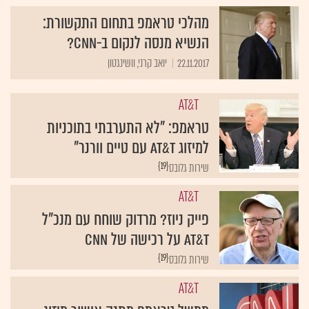
מהלכי טראמפ בתחום התקשורת:
הנשיא מנסה לנקום ב-CNN?
22.11.2017
יואב קרני, וושינגטון
AT&T
טראמפ: "לא התערבתי בתוכניות
למיזוג AT&T עם טיים וורנר"
{19}
שירות גלובס
AT&T
פייק ניוז? מרדוק שוחח עם מנכ"ל
AT&T על רכישה של CNN
{19}
שירות גלובס
AT&T