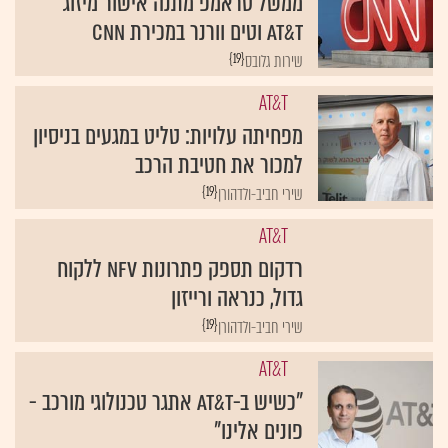
ממשל טראמפ מתנה אישור מיזוג
AT&T וטים וורנר במכירת CNN
{19}
שירות גלובס
AT&T
מפחיתה עלויות: טליט במגעים בניסיון
למכור את חטיבת הרכב
{19}
שירי חביב-ולדהורן
AT&T
רדקום תספק פתרונות NFV ללקוח
גדול, כנראה ורייזון
{19}
שירי חביב-ולדהורן
AT&T
"כשיש ב-AT&T אתגר טכנולוגי מורכב -
פונים אלינו"