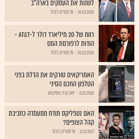
לשנות את העסקים בארה"ב
18.03.2018
וול סטריט ג'ורנל
רווח של 20 מיליארד דולר ל-AT&T -
הודות לרפורמת המס
01.02.2018
וול סטריט ג'ורנל
האמריקאים טורקים את הדלת בפני
הטלפון החכם הסיני
11.01.2018
יואב קרני, וושינגטון
האם נטפליקס תודח ממעמדה כחביבת
קהל הצופים?
12.12.2017
וול סטריט ג'ורנל