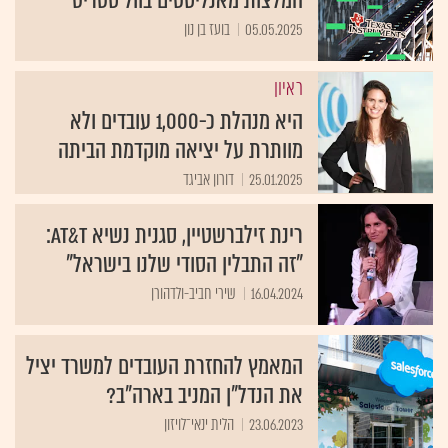
המלצות מאנליסטים בוול סטריט
05.05.2025
בועז בן נון
ראיון
היא מנהלת כ-1,000 עובדים ולא
מוותרת על יציאה מוקדמת הביתה
25.01.2025
דורון אביגד
רינת זילברשטיין, סגנית נשיא AT&T:
"זה התבלין הסודי שלנו בישראל"
16.04.2024
שירי חביב-ולדהורן
המאמץ להחזרת העובדים למשרד יציל
את הנדל"ן המניב בארה"ב?
23.06.2023
הלית ינאי־לויזון