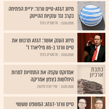
מיזוג AT&T-טיים וורנר: יריית הפתיחה
בקרב נגד ענקיות ההייטק
13.06.2018
וול סטריט ג'ורנל
מיזוג הענק אושר: AT&T תרכוש את
טיים וורנר ב-85 מיליארד ד'
13.06.2018
וול סטריט ג'ורנל
אמדוקס עקפה את התחזיות למרות
היחלשות בצפון אמריקה
13.05.2018
שירי חביב ולדהורן
טיים וורנר-AT&T: המשפט שעשוי