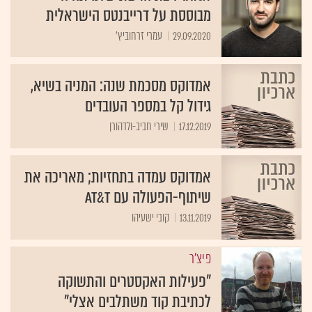
מבוססת על דרייבנטס הישראלית
29.09.2020
עמרי זרחוביץ'
אמדוקס מסכמת שנה: המניה בשיא,
גידול קל במספר העובדים
17.12.2019
שירי חביב-ולדהורן
אמדוקס עמדה בתחזיות; מאריכה את
שיתוף-הפעולה עם AT&T
13.11.2019
קובי ישעיהו
פיצ'ר
"פעילות האקסטרים והתשוקה
לכתיבת קוד משתלבים אצלי"