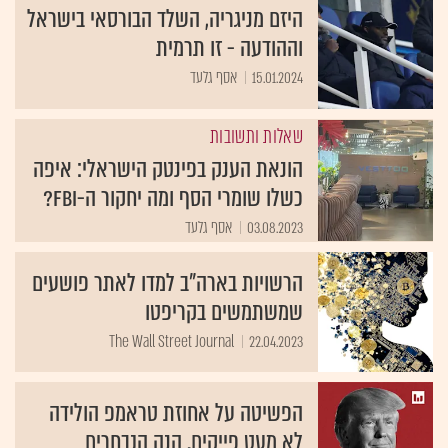
היזם מניגריה, השלד הבורסאי בישראל
וההודעה - זו תרמית
15.01.2024
אסף גלעד
שאלות ותשובות
הונאת הענק בפינטק הישראלי: איפה
כשלו שומרי הסף ומה יחקור ה-FBI?
03.08.2023
אסף גלעד
הרשויות בארה"ב למדו לאתר פושעים
שמשתמשים בקריפטו
The Wall Street Journal
22.04.2023
הפשיטה על אחוזת טראמפ הולידה
לא מעט פייקים. הנה הנבחרים