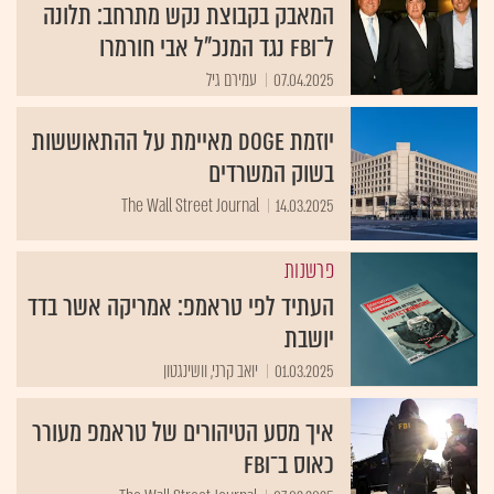
המאבק בקבוצת נקש מתרחב: תלונה
ל־FBI נגד המנכ"ל אבי חורמרו
07.04.2025
עמירם גיל
יוזמת DOGE מאיימת על ההתאוששות
בשוק המשרדים
The Wall Street Journal
14.03.2025
פרשנות
העתיד לפי טראמפ: אמריקה אשר בדד
יושבת
01.03.2025
יואב קרני, וושינגטון
איך מסע הטיהורים של טראמפ מעורר
כאוס ב־FBI