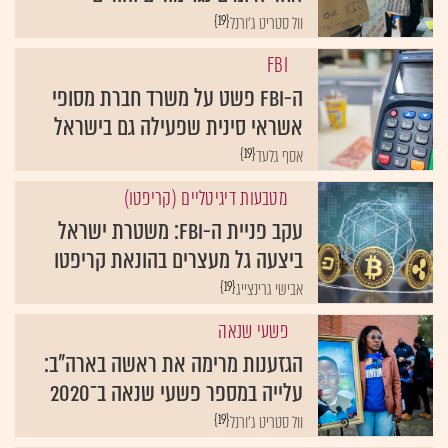
{19}
וול סטריט ג'ורנל
FBI
ה-FBI פשט על משרד חברת מסופי
אשראי סינית שפעילה גם בישראל
{19}
אסף גלעד
מטבעות דיגיטליים (קריפטו)
עקב פניית ה-FBI: משטרת ישראל
ביצעה גל מעצרים בהונאת קריפטו
{19}
אבישי גרינצייג
פשעי שנאה
הגזענות מרימה את ראשה בארה"ב:
עלייה במספר פשעי שנאה ב־2020
{19}
וול סטריט ג'ורנל