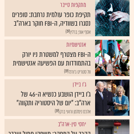
מתקפות סייבר
תקיפת כופר עולמית נרחבת: סופרים
נסגרו בשוודיה, ה-FBI חוקר בארה"ב
{19}
אסף אוני, ברלין
אנטישמיות
ה-FBI מצטרף למשטרת ניו יורק
בהתמודדות עם הפשיעה אנטישמית
{19}
וול סטריט ג'ורנל
ג'ו ביידן
ג'ו ביידן הושבע כנשיא ה-46 של
ארה"ב: "יום של היסטוריה ותקווה"
{19}
אלכס נימלמן ורועי ברק
יחסי סין-ארה"ב
הקרב על המחקר: משחקי חתול ועכבר