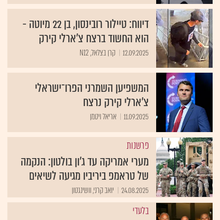
דיווח: טיילור רובינסון, בן 22 מיוטה -
הוא החשוד ברצח צ'ארלי קירק
12.09.2025
קרן בצלאל, N12
המשפיען השמרני הפרו־ישראלי
צ’ארלי קירק נרצח
11.09.2025
אריאל ויטמן
פרשנות
מערי אמריקה עד ג'ון בולטון: הנקמה
של טראמפ ביריביו מגיעה לשיאים
24.08.2025
יואב קרני, וושינגטון
בלעדי