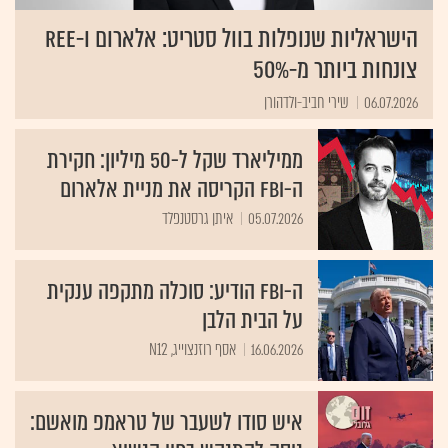
הישראליות שנופלות בוול סטריט: אלארום ו-REE
צונחות ביותר מ-50%
06.07.2026
שירי חביב-ולדהורן
ממיליארד שקל ל-50 מיליון: חקירת
ה-FBI הקריסה את מניית אלארום
05.07.2026
איתן גרסטנפלד
ה-FBI הודיע: סוכלה מתקפה ענקית
על הבית הלבן
16.06.2026
אסף רוזנצוייג, N12
איש סודו לשעבר של טראמפ מואשם: