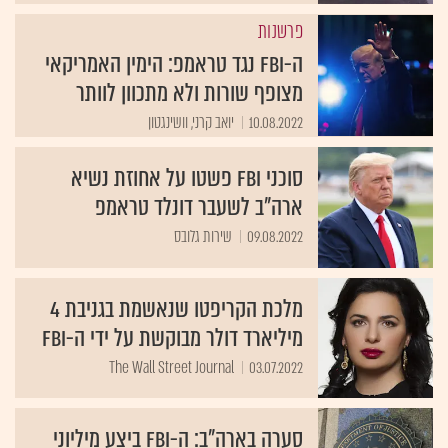
פרשנות
ה-FBI נגד טראמפ: הימין האמריקאי
מצופף שורות ולא מתכוון לוותר
10.08.2022
יואב קרני, וושינגטון
סוכני FBI פשטו על אחוזת נשיא
ארה"ב לשעבר דונלד טראמפ
09.08.2022
שירות גלובס
מלכת הקריפטו שנאשמת בגניבת 4
מיליארד דולר מבוקשת על ידי ה-FBI
The Wall Street Journal
03.07.2022
סערה בארה"ב: ה-FBI ביצע מיליוני