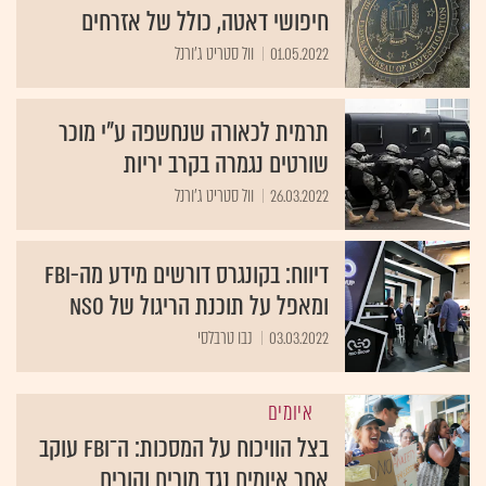
חיפושי דאטה, כולל של אזרחים
01.05.2022
וול סטריט ג'ורנל
תרמית לכאורה שנחשפה ע"י מוכר
שורטים נגמרה בקרב יריות
26.03.2022
וול סטריט ג'ורנל
דיווח: בקונגרס דורשים מידע מה-FBI
ומאפל על תוכנת הריגול של NSO
03.03.2022
נבו טרבלסי
איומים
בצל הוויכוח על המסכות: ה־FBI עוקב
אחר איומים נגד מורים והורים