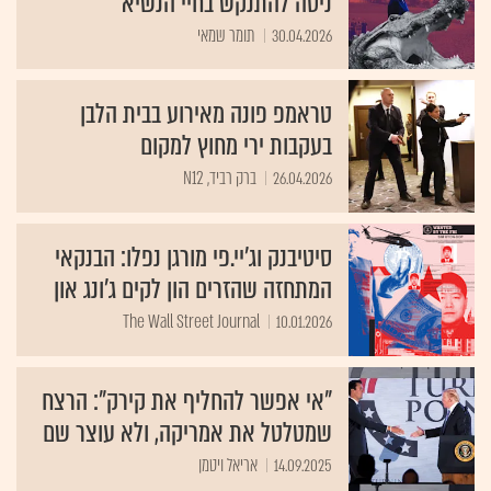
ניסה להתנקש בחיי הנשיא
30.04.2026
תומר שמאי
טראמפ פונה מאירוע בבית הלבן
בעקבות ירי מחוץ למקום
26.04.2026
ברק רביד, N12
סיטיבנק וג'יי.פי מורגן נפלו: הבנקאי
המתחזה שהזרים הון לקים ג'ונג און
The Wall Street Journal
10.01.2026
"אי אפשר להחליף את קירק": הרצח
שמטלטל את אמריקה, ולא עוצר שם
14.09.2025
אריאל ויטמן