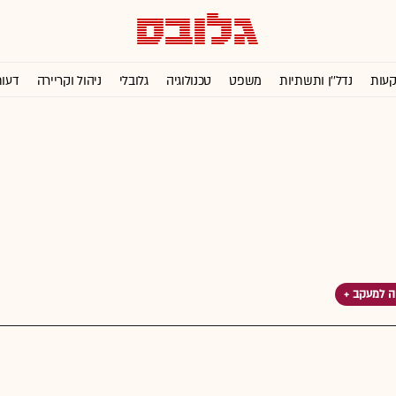
קעות
נדל''ן ותשתיות
משפט
טכנולוגיה
גלובלי
ניהול וקריירה
דעו
 למעקב +