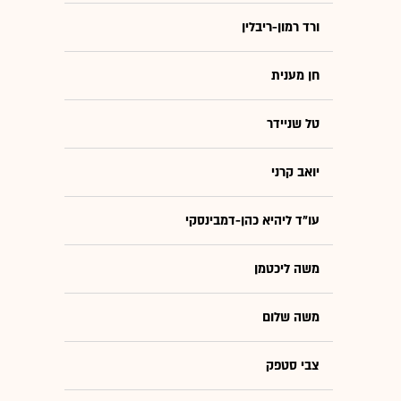
ורד רמון-ריבלין
חן מענית
טל שניידר
יואב קרני
עו"ד ליהיא כהן-דמבינסקי
משה ליכטמן
משה שלום
צבי סטפק