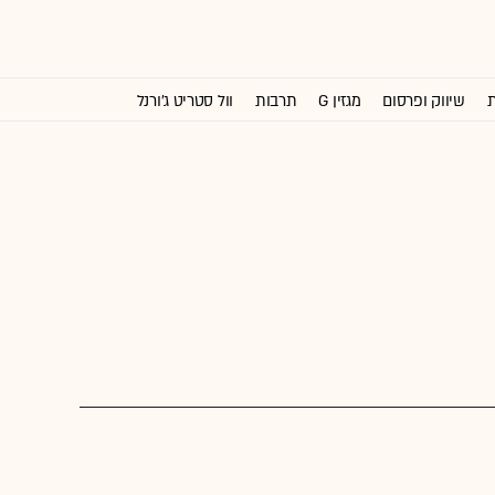
ת
שיווק ופרסום
מגזין G
תרבות
וול סטריט ג'ורנל