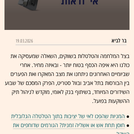
0
seconds
בר לביא
19.03.2026
of
14
minutes,
בצל המלחמה והטלטלות בשווקים, השאלה שמעסיקה את
57
seconds
כולנו היא איפה הכסף בטוח יותר - ובאיזה מחיר. אחרי
שביומיים האחרונים ניתחנו את מצב המאקרו ואת הפערים
בין הבורסות בתל אביב ובוול סטריט, הפרק המסכם של שבוע
השידורים המיוחד, בשיתוף בנק לאומי, מוקדש לניהול תיק
ההשקעות בפועל.
●
המניות שהפכו לאי של יציבות בתוך הטלטלה הגלובלית
●
חוסן תחת אש או אשליה זמנית? הגורמים שדוחפים את
השקל