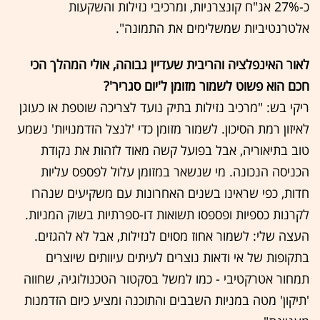
כ-27% אג"ח קונצרניות, ומרכיבי נזילות והשקעות
אלטרנטיביות שמשלימים את התמונה".
לאור האינפלציה והריבית שעדיין גבוהה, אולי המהלך הכי
חכם הוא פשוט לשמור מזומן ל'יום סגריר'?
ריקי בש: "מרכיב נזילות בתיק נועד לצריכה שוטפת או כעוגן
לאיזון רמת הסיכון. לשמור מזומן כדי 'לנצל הזדמנויות' נשמע
טוב בתיאוריה, אבל בפועל קשה מאוד לזהות את נקודת
הכניסה הנכונה. מי שנשאר במזומן עלול לפספס עליות
חדות, כפי שראינו בשנים האחרונות עם משקיעים שנהרו
לקרנות כספיות ופספסו תשואות דו-ספרתיות בשוק המניות.
העצה שלי: לשמור אחוז מסוים לנזילות, אבל לא להגזים.
בתקופות של אי ודאות נוצרים לעיתים עיוותים שיוצרים
תמחור אטרקטיבי - כמו למשל בסקטור הטכנולוגיה, שחווה
'תיקון' מטה במניות השבבים והתוכנה ומציע כיום הזדמנות