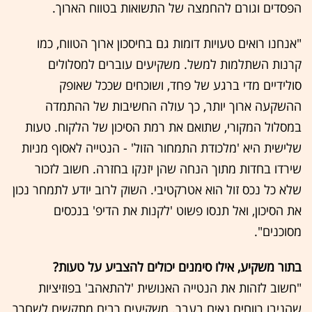
הפסדים וגורם להחמצה של התשואות בטווח הארוך.
"אנחנו רואים טעויות דומות גם בחיסכון ארוך הטווח, כמו
קרנות השתלמות למשל. משקיעים עוברים למסלולים
סולידיים מדי ברגע של פחד, ושוכחים שככל שאופק
ההשקעה ארוך יותר, כך עולה החשיבות של ההתמדה
במסלול המקורי, שתואם את רמת הסיכון של הלקוח. טעות
שלישית היא 'מלכודת התמחור הזול' - הנטייה לאסוף מניות
שירדו בחדות מתוך הנחה שהן יזנקו בחזרה. חשוב לזכור
שלא כל נכס זול הוא אטרקטיבי. השוק לרוב יודע לתמחר נכון
את הסיכון, ואל תנסו פשוט 'לקנות את הדיפ' בנכסים
מסוכנים".
בתור משקיע, אילו סימנים יכולים להצביע על טעות?
"חשוב לזהות את הנטייה האנושית 'להתאהב' בפוזיציות
שהניבו רווחים נאים בעבר. משקיעים רבים מתקשים לשחרר