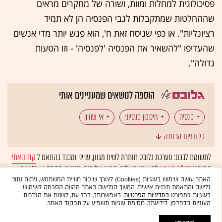
פסיכולוגית למחלות ומוות, ושורה של מחקרים מראים
שההחלטות שמתקבלות לגבי הפנסיה הן לא תמיד
רציונליות". או כפי שניסח זאת ח', הוא פגש יותר מדי אנשים
שהעדיפו "להשאיר את הפנסיה 'לפנסיה' - וזו הטעות
גדולה".
הוספה לנושאים שמעניינים אותי
פנסיה
חיסכון פנסיוני
אי שוויון
כל תגיות הכתבה
נשים בשוק העבודה
פערי שכר
קרנות פנסיה
לתשומת לבכם: מערכת גלובס חותרת לשיח מגוון, ענייני ומכבד בהתאם ל
קוד האתי
המופיע
בדו"ח האמון
לפיו אנו פועלים. ביטויי אלימות, גזענות, הסתה או כל שיח
פרישה לגמלאות
נשים
גברים
שוק העבודה
בלתי הולם אחר מסוננים בצורה
אוטומטית
ולא יפורסמו באתר.
האתר עושה שימוש בעוגיות (Cookies) לצורך שיפור חוויית המשתמש, ניתוח נתוני
גלישה והתאמת תכנים אישית. המשך הגלישה באתר מהווה הסכמה לשימוש
משרה חלקית
שוויון מגדרי
גיל הפרישה
בעוגיות כמפורט
במדיניות הפרטיות
. באפשרותך, בכל עת, לשנות את הגדרות
העוגיות בדפדפן. לידיעתך, חסימת עוגיות תשפיע על תפקוד האתר.