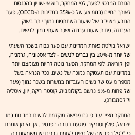
הגורם המרכזי לפער, לפי המחקר, הוא אי-שוויון בהכנסות
לאורך החיים (בממוצע של כ-35% במדינות ה-OECD). פער
הנובע משילוב של שיעור השתתפות נמוך יותר בשוק
העבודה, פחות שעות עבודה ושכר שעתי נמוך לנשים.
ישראל בולטת כאחת המדינות עם פער גבוה בשכר השעתי
של יותר מ-20% בין גברים לנשים - לצד אסטוניה, גרמניה,
יפן וקוריאה. לפי המחקר, הפער נוטה להיות מצומצם יותר
במדינות עם תעסוקה נמוכה של נשים, ככל הנראה בשל
מספר מועט של נשים העובדות במשרות בשכר נמוך (פער
של פחות מ-5% נרשם בקולומביה, קוסטה ריקה, יוון, איטליה
ולוקסמבורג).
המחקר מציין עוד כי גם פרישה מוקדמת לנשים במדינות כמו
ישראל, פולין וטורקיה פוגעת בגובה הפנסיה. אך היימן אומרת
כי "לגיל הפרישה של נשים לעומת גברים יש משמעות דה