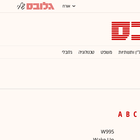
אורח
''ן ותשתיות
משפט
טכנולוגיה
גלובלי
רסום
מגזין G
תרבות
וול סטריט ג'ורנל
A
B
C
W995
Wake Up