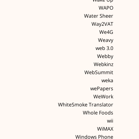
WAPO
Way2VAT
We4G
Weavy
web 3.0
Webby
Webkinz
WebSummit
weka
wePapers
WeWork
WhiteSmoke Translator
Whole Foods
wii
WiMAX
Windows Phone