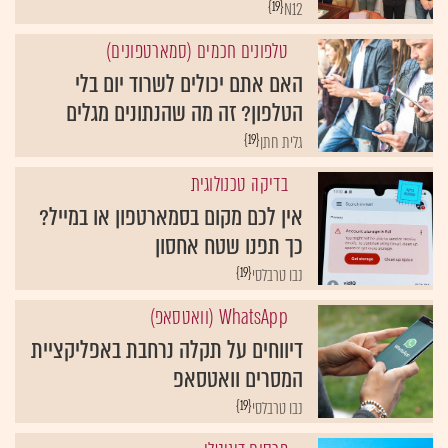
{19}
N12
טלפונים חכמים (סמארטפונים)
האם אתם יכולים לשרוד יום בלי
הטלפון? זה מה שהנתונים מגלים
{19}
גלית חתן
בדיקה טכנולוגית
אין לכם מקום בסמארטפון או במייל?
כך תפנו שטח אחסון
{19}
נבו טרבלסי
WhatsApp (וואטסאפ)
דיווחים על תקלה נרחבת באפליקציית
המסרים וואטסאפ
{19}
נבו טרבלסי