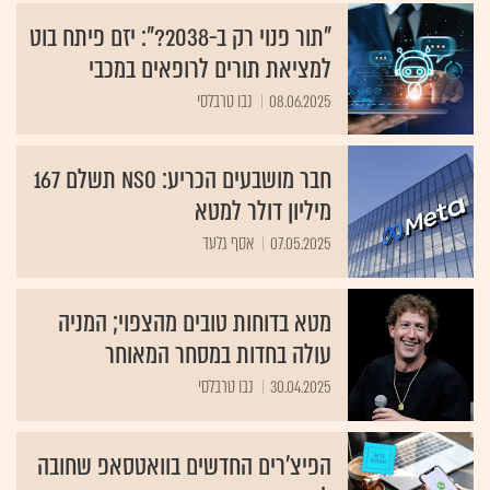
"תור פנוי רק ב-2038?": יזם פיתח בוט
למציאת תורים לרופאים במכבי
08.06.2025
נבו טרבלסי
חבר מושבעים הכריע: NSO תשלם 167
מיליון דולר למטא
07.05.2025
אסף גלעד
מטא בדוחות טובים מהצפוי; המניה
עולה בחדות במסחר המאוחר
30.04.2025
נבו טרבלסי
הפיצ'רים החדשים בוואטסאפ שחובה