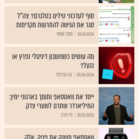
סוף לעדכוני טילים בטלגרם? צה"ל
סגר את הגישה להתרעות מקדימות
10.06.2026
תומר שמאי
מה עושים כשחשבון דיגיטלי נפרץ או
ננעל?
05.06.2026
נבו טרבלסי
ייסד את וואטסאפ ותומך בארגוני ימין:
המיליארדר שתרם לשערי צדק
10.05.2026
גלי וינרב
וואטסאפ משנה את פניה. אלה