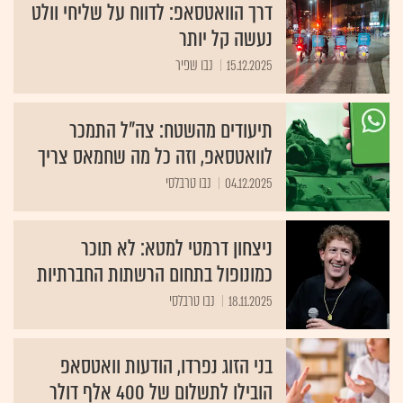
דרך הוואטסאפ: לדווח על שליחי וולט
נעשה קל יותר
15.12.2025
נבו שפיר
תיעודים מהשטח: צה"ל התמכר
לוואטסאפ, וזה כל מה שחמאס צריך
04.12.2025
נבו טרבלסי
ניצחון דרמטי למטא: לא תוכר
כמונופול בתחום הרשתות החברתיות
18.11.2025
נבו טרבלסי
בני הזוג נפרדו, הודעות וואטסאפ
הובילו לתשלום של 400 אלף דולר