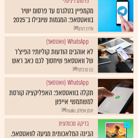
פרסום דיגיטלי
מקמפיין בטלגרם עד פרסום ישיר
בוואטסאפ: המגמות שיובילו ב־2025
{19}
אלירן דורון
WhatsApp (וואטסאפ)
לא אוהבים הודעות קוליות? הפיצ'ר
של וואטסאפ שיחסוך לכם כאב ראש
{19}
נבו טרבלסי
WhatsApp (וואטסאפ)
תקלה בוואטסאפ: האפליקציה קורסת
למשתמשי אייפון
{19}
יונתן אפולט, mako
בדיקה טכנולוגית
הבינה המלאכותית מגיעה לוואטסאפ.