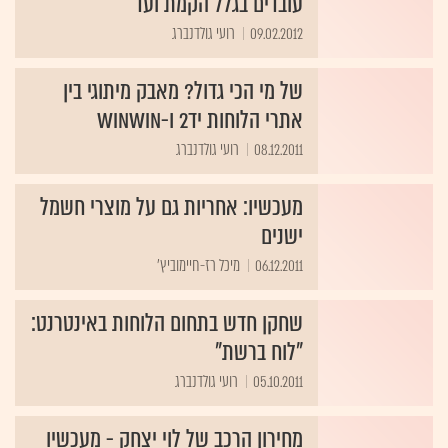
עובדים בגלל הקמת ועד
09.02.2012
רועי גולדנברג
של מי הכי גדול? מאבק מיתוגי בין
אתרי הלוחות יד2 ו-winwin
08.12.2011
רועי גולדנברג
מעכשיו: אחריות גם על מוצרי חשמל
ישנים
06.12.2011
מיכל רז-חיימוביץ'
שחקן חדש בתחום הלוחות באינטרנט:
"לוח ברשת"
05.10.2011
רועי גולדנברג
מחירון הרכב של לוי יצחק - מעכשיו