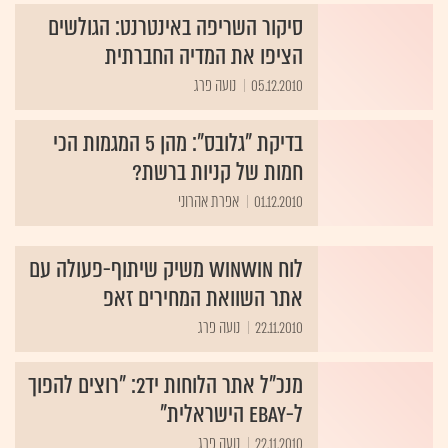
סיקור השריפה באינטרנט: הגולשים
הציפו את המדיה החברתית
05.12.2010
בדיקת "גלובס": מהן 5 המגמות הכי
חמות של קניות ברשת?
01.12.2010
אפרת אהרוני
לוח winwin משיק שיתוף-פעולה עם
אתר השוואת המחירים זאפ
22.11.2010
נועה פרג
מנכ"ל אתר הלוחות יד2: "רוצים להפוך
ל-eBay הישראלית"
22.11.2010
נועה פרג