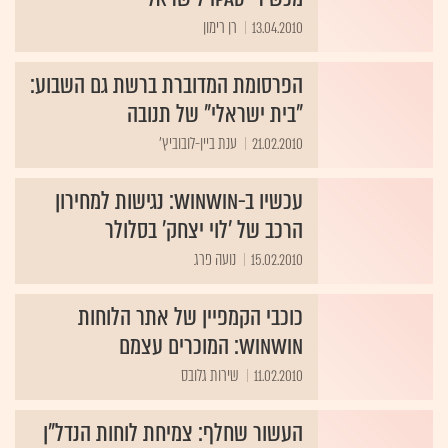
13.04.2010
רן רימון
הפרסומת המדוברת ברשת גם השבוע:
"בית ישראלי" של תנובה
21.02.2010
ענת ביין-לובוביץ'
עכשיו ב-winwin: נגישות למחירון
הרכב של 'לוי יצחק' בסלולר
15.02.2010
נועה פרג
כוכבי הקמפיין של אתר הלוחות
winwin: המוכרים עצמם
11.02.2010
שירות גלובס
העשור שחלף: צמיחת לוחות הנדל"ן