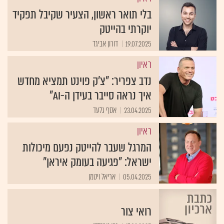
בלי תואר ראשון, הצעיר שקיבל תפקיד
יוקרתי בהייטק
19.07.2025
דורון אביגד
ראיון
נדב צפריר: "צ'ק פוינט תמציא מחדש
איך נראה סייבר בעידן ה-AI"
23.04.2025
אסף גלעד
ראיון
המרגל שעבר להייטק נפעם מיכולות
ישראל: "פגיעה בעומק איראן"
05.04.2025
אריאל ויטמן
רואי צור