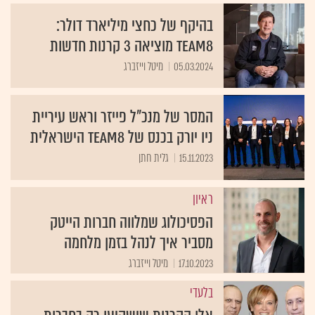
בהיקף של כחצי מיליארד דולר:
Team8 מוציאה 3 קרנות חדשות
05.03.2024
מיטל וייזברג
המסר של מנכ"ל פייזר וראש עיריית
ניו יורק בכנס של Team8 הישראלית
15.11.2023
גלית חתן
ראיון
הפסיכולוג שמלווה חברות הייטק
מסביר איך לנהל בזמן מלחמה
17.10.2023
מיטל וייזברג
בלעדי