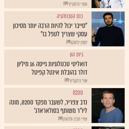
{19}
עמרי זרחוביץ'
כנס הטכנולוגיה
"סייבר יכול להיות הרבה יותר מסיכון
עסקי שצריך לטפל בו"
{19}
יסמין יבלונקו
גיוס הון
דואליטי טכנולוגיות גייסה 16 מיליון
דולר בהובלת אינטל קפיטל
{19}
אורי ברקוביץ'
8200
נדב צפריר, לשעבר מפקד 8200, מונה
ליו"ר משותף בסולאראדג'
{19}
שירי חביב-ולדהורן