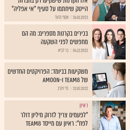
אלו הקרנות שישקיעו רק בחברות
הייטק שיחתמו על סעיף "אי אפליה"
26.01.2023
אסף גלעד
בכירים בקרנות מספרים: מה הם
מחפשים לפני השקעה
04.12.2022
בר לביא
משקיעות בביומד: הפרויקטים החדשים
של TEAM8 ו-aMOON
23.10.2022
גלי וינרב
ראיון
"לפעמים צריך לזרוק מיליון דולר
לפח": ראיון עם מייסד Team8