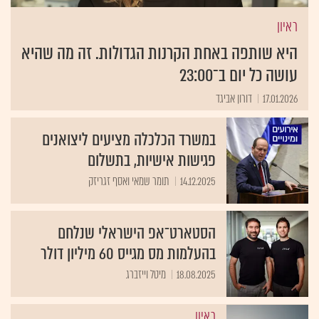
ראיון
היא שותפה באחת הקרנות הגדולות. זה מה שהיא
עושה כל יום ב־23:00
17.01.2026
דורון אביגד
במשרד הכלכלה מציעים ליצואנים
פגישות אישיות, בתשלום
14.12.2025
תומר שמאי ואסף זגריזק
הסטארט־אפ הישראלי שנלחם
בהעלמות מס מגייס 60 מיליון דולר
18.08.2025
מיטל וייזברג
ראיון