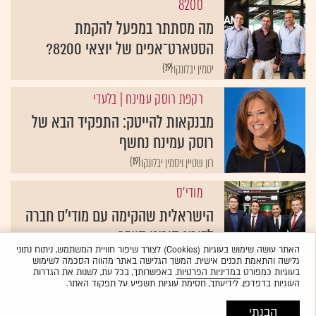
8200
מה מסתתר במפעל להקמת
הסטארט־אפים של יוצאי 8200?
{19}
יסמין יבלונקו
רקפת רוסק עמינח
| בלעדי
מבנקאות להייטק: התפקיד הבא של
רוסק עמינח נחשף
{19}
רון שטיין ויסמין יבלונקו
מודי'ס
הישראלית שהקימה עם מודי'ס חברה
לדירוג סיכוני סייבר
האתר עושה שימוש בעוגיות (Cookies) לצורך שיפור חוויית המשתמש, ניתוח נתוני
{19}
אורי ברקוביץ'
גלישה והתאמת תכנים אישית. המשך הגלישה באתר מהווה הסכמה לשימוש
בעוגיות כמפורט
במדיניות הפרטיות
. באפשרותך, בכל עת, לשנות את הגדרות
העוגיות בדפדפן. לידיעתך, חסימת עוגיות תשפיע על תפקוד האתר.
הבנתי