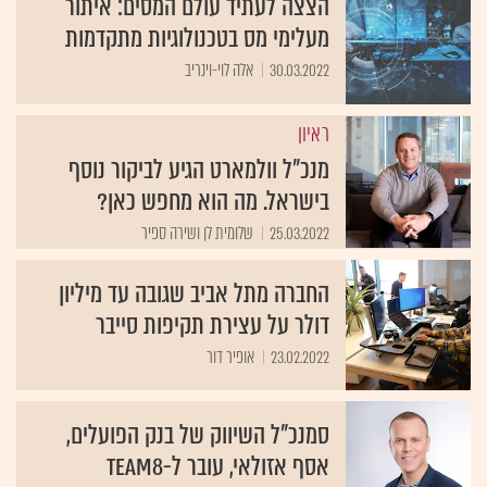
הצצה לעתיד עולם המסים: איתור
מעלימי מס בטכנולוגיות מתקדמות
30.03.2022
אלה לוי-וינריב
ראיון
מנכ"ל וולמארט הגיע לביקור נוסף
בישראל. מה הוא מחפש כאן?
25.03.2022
שלומית לן ושירה ספיר
החברה מתל אביב שגובה עד מיליון
דולר על עצירת תקיפות סייבר
23.02.2022
אופיר דור
סמנכ"ל השיווק של בנק הפועלים,
אסף אזולאי, עובר ל-Team8