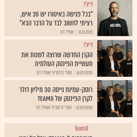
פיצ'ר
"בכל פגישה באיטורו יש 20 איש,
רציתי לחשוב לבד על הדבר הבא"
31.01.2021
אופיר דור
פיצ'ר
הקרן החדשה שרוצה לשנות את
תעשיית הפינטק העולמית
16.09.2020
עמרי זרחוביץ' ואופיר דור
רוסק-עמינח גייסה 30 מיליון דולר
לקרן הפינטק של Team8
15.09.2020
עמרי זרחוביץ' ואופיר דור
Team8