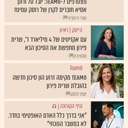
מצטרפים ל-Team8: יובל טל ורונן
אסיא חוברים לקרן של רוסק עמינח
{19}
עמרי זרחוביץ'
הייטק
| ראיון
עם אקזיטים של 4 מיליארד ד', שרית
פירון מחפשת את הסיכון הבא
{19}
שלומית לן
Team8
Team8 מקימה זרוע הון סיכון חדשה
בהובלת שרית פירון
{19}
יסמין יבלונקו
נגיף הקורונה
|
"אני בדרך כלל האדם האופטימי בחדר.
לא במשבר הנוכחי"