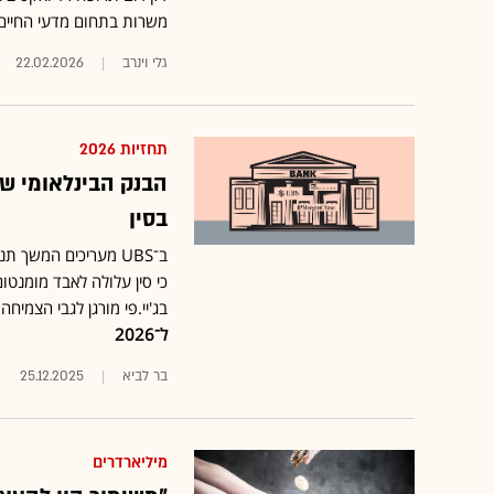
משרות בתחום מדעי החיים
גלי וינרב
22.02.2026
תחזיות 2026
הבנק הבינלאומי שמ
בסין
ב־UBS מעריכים המשך
כי סין עלולה לאבד מומנטו
בג'יי.פי מורגן לגבי הצמיח
ל־2026
בר לביא
25.12.2025
מיליארדרים