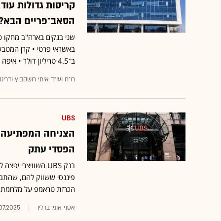
קריסות גדולות עוד
הסאב־פריים הבא?
באשראי פרטי • קרן המט
ב־4.5 טריליון דולר • איפה טמונה הסכנה העיקרית, ומה תהיה ההשפעה בישראל?
רו"ח ועו"ד איתי רושקביץ ודרינה
UBS
הצניחה המפתיעה ב
הפסדי עתק
בנק UBS השוויצרי
פיננסי ששווק להם, שהתב
הכרזת טראמפ על מלחמת סחר
אסף אוני, ברלין
.07.2025