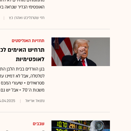
האופטימי הנדיר שנראה בשו
חזי שטרנליכט ואהרן כץ
תחזיות האנליסטים
תרחיש האימים לכלכ
לאופטימיות
בגן הוורדים בבית הלבן ה
לטלטלה, אבל לא דמיינו ע
סטרואידים • שיעורי המכס
משנות ה־70 • אבל יש גם תרחיש אחד אופטימי
נתנאל אריאל
4.04.2025
שבבים