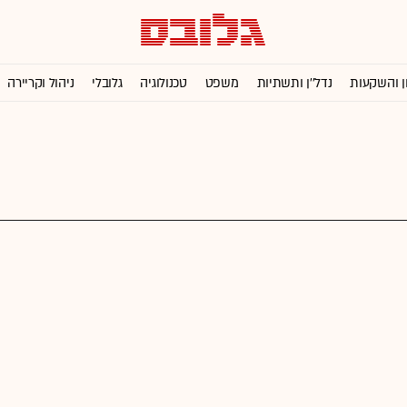
ן והשקעות
נדל''ן ותשתיות
משפט
טכנולוגיה
גלובלי
ניהול וקריירה