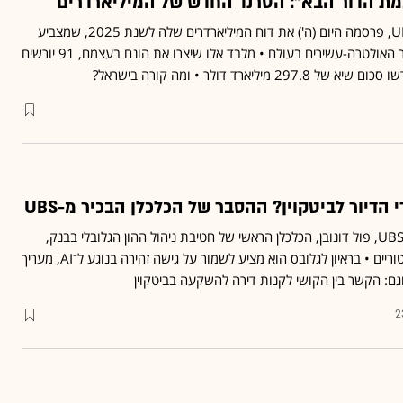
מת הדור הבא": הטרנד החדש של המיליארדרים
מנהלת ההון הגלובלית, UBS, פרסמה היום (ה') את דוח המיליארדרים שלה לשנת 2025, שמצביע
על עלייה של 8.8% במספר האולטרה-עשירים בעולם • מלבד אלו שיצרו את הונם בעצמם, 91 יורשים
יליארד דולר • ומה קורה בישראל?
הדיור לביטקוין? ההסבר של הכלכלן הבכיר מ-UBS
במהלך יותר מ־30 שנה ב־UBS, פול דונובן, הכלכלן הראשי של חטיבת ניהול ההון הגלובלי בבנק,
ראה לא מעט משברים היסטוריים • בראיון לגלובס הוא מציע לשמור על גישה זהירה בנוגע ל־AI, מעריך
גם: הקשר בין הקושי לקנות דירה להשקעה בביטקוין
2