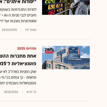
"יסודות איתנים": אלה מניות ה-AI המומ
למרות התנודתיות בשווקים
חיוב
אסטרטגיות מובנות ועל ידי רכישת מניות AI איכו
מאיה לוין
20.03.2025
תחזיות 2025
אחת מחברות ההשק
פוטנציאליות ל־‏2025"
פוטנציאליות כשבמרכז יחס 
בר לביא
30.12.2024