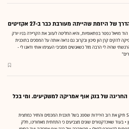
של היזמת שהייתה מעורבת כבר ב-27 אקזיטים
 שלי הוד מויאל נפטר בפתאומיות, והיא החליטה לעזוב את הקריירה בניו יורק
פיקה להקים קרן הון סיכון ובקרוב גם נראה אותה על המסכים בתוכנית
גשתי שהיה לי הרבה מזל כשאנשים מסביבי העצימו אותי ודאגו לי -
ים"
החריגה של בנק אוף אמריקה למשקיעים. ומי בכל
בשבוע אחד מדד S&P 500 תיקן את רוב הירידות שספג בשל תוכנית המכסים והחזיר כמחצית
 • בעוד שאינדקטורים שונים מצביעים כי התחתית מאחורינו, חלק
פתות להצטרף לראלי • מהאזהרה של בנק אוף אמריקה ועד הסימן