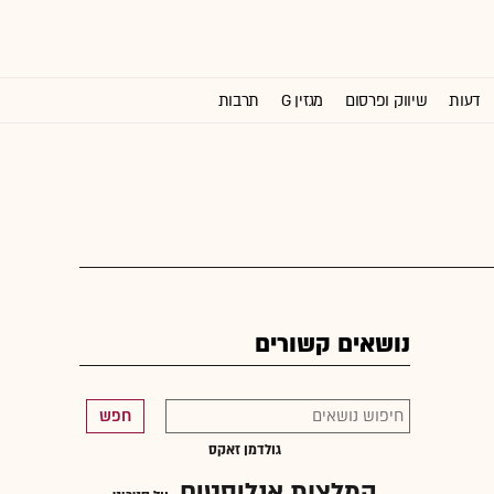
דעות
שיווק ופרסום
מגזין G
תרבות
וול סטריט ג'ורנל
נושאים קשורים
חפש
גולדמן זאקס
המלצות אנליסטים