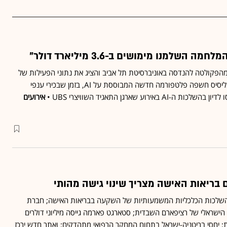
ה השלמנו מימושים ב-3.6 מיליארד דולר"
 מהפקולטה להנדסה באוניברסיטת תל אביב והציג את נתוני הפעילות של
פימי • קבוצת הפרסום פובליסיס חשפה פלטפורמה חדשה המבוססת על AI, בזמן שבכירי ענפי
ירוע שארגן התאגיד השוויצרי UBS •
אירועים
 בריאות האישה מצריך שינוי גישה מהותי
שף את ההשלכות הכלכליות המשמעותיות של השקעה בבריאות האישה; חברת
פעל הישראלי של רציפארם השבדית; סטארגט פארמה גייסה מיליוני דולרים
ת; יחסי בריטניה-ישראל בתחום המחקר הרפואי מתהדקים; ואתר חדש ירכז