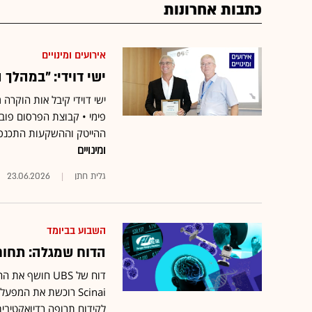
כתבות אחרונות
אירועים ומינויים
ישי דוידי: "במהלך המלחמ
ישי דוידי קיבל אות הוקרה
ההייטק וההשקעות התכנסו לדיון בהשלכות ה-AI בא
ומינויים
גלית חתן
23.06.2026
השבוע בביומד
הדוח שמגלה: תחום
דוח של UBS חו
Scinai רוכשת את המ
לקידום תרופה רדיואקטיבי