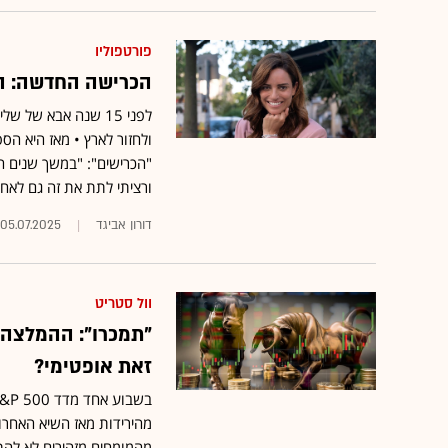
פורטפוליו
הכרישה החדשה: הדרך 
לפני 15 שנה אבא של
ולחזור לארץ • מאז היא הס
"הכרישים": "במשך שנים הר
ורציתי לתת את זה גם לאחר
דורון אביגד
05.07.2025
וול סטריט
"תמכרו": ההמלצה 
זאת אופטימי?
מהירידות מאז השיא האחרון
מהמומחים מזהירים לא להת