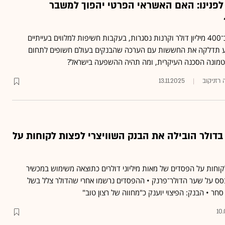
 לפנינו: האם האשראי הפרטי יהפוך למשבר
שני בנקים בארה"ב מחקו כ־400 מיליון דולר וקרנות נסגרות, בעקבות חשיפות למלווים בעייתיים
בע תדלקה את החששות עם הערכה שהבנקים בעולם חשופים לתחום
 רזניקוב
13.11.2025
דולר הובילה את הבנק השוויצרי לפצות לקוחות על
 יפצה לקוחות על הפסדים של מאות מיליוני דולרים כתוצאה משימוש במכשיר
סס על שער הדולר־פרנק • ההפסדים נרשמו אחרי שהדולר צלל בשל
 • הבנק: הפיצוי יוענק כ"מחווה של רצון טוב"
10