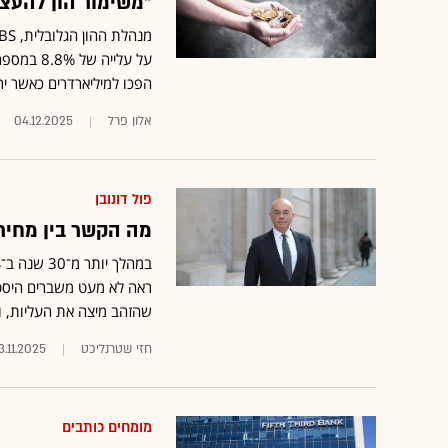
"משימור הון להעצ
הפכו למיליארדרים כאשר ירשו סכום שיא של 297.8 מ
אלון פרל
04.12.2025
פול דונובן
מה הקשר בין מחירי 
שהזהב מיצה את העליות, ו
חזי שטרנליכט
3.11.2025
מומחים כותבים