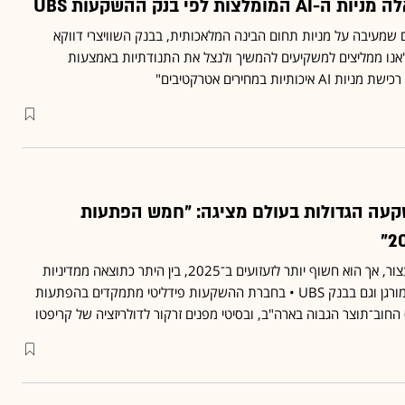
לצות לפי בנק ההשקעות UBS
 שמעיבה על מניות תחום הבינה המלאכותית, בבנק השוויצרי דווקא
יים לגבי מניות ה-AI • "אנו ממליצים למשקיעים להמשיך ולנצל את התנודתיות באמצעות
תיות במחירים אטרקטיבים"
עה הגדולות בעולם מציגה: "חמש הפתעות
שוק המניות בארה"ב לא יעצור, אך הוא חשוף יותר לזעזועים ב־2025, בין היתר כתוצאה ממדיניות
טראמפ - כך צופים בג'י.פי מורגן וגם בבנק UBS • בחברת ההשקעות פידליטי מתמקדים בהפתעות
החוב־תוצר הגבוה בארה"ב, ובסיטי מפנים זרקור לדולריזציה של קריפטו