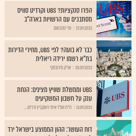
הפרו סנקציות? UBS וקרדיט סוויס
מסתבכים עם הרשויות בארה"ב
27.09.2023
עדי טננבאום
כבר לא בועה? לפי UBS, מחירי הדירות
בת"א רשמו ירידה ריאלית
20.09.2023
אריק מירובסקי
UBS וממשלת שוויץ מציגים: הנחת
ענק על חשבון המשקיעים
13.09.2023
רו"ח ועו"ד איתי רושקביץ ודרינה ...
דוח העושר: ההון הממוצע בישראל ירד