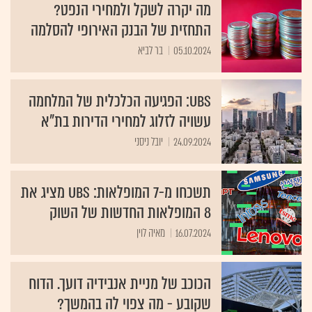
מה יקרה לשקל ולמחירי הנפט?
התחזית של הבנק האירופי להסלמה
05.10.2024
בר לביא
UBS: הפגיעה הכלכלית של המלחמה
עשויה לזלוג למחירי הדירות בת"א
24.09.2024
יובל ניסני
תשכחו מ-7 המופלאות: UBS מציג את
8 המופלאות החדשות של השוק
16.07.2024
מאיה לוין
הכוכב של מניית אנבידיה דועך. הדוח
שקובע - מה צפוי לה בהמשך?