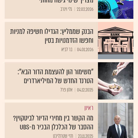
מצריך שינוי גישה מהותי
22.02.2026
גלי וינרב
הבנק שממליץ: הגדילו חשיפה למניות
וחפשו הזדמנויות בסין
04.01.2026
בר לביא
"משימור הון להעצמת הדור הבא":
הטרנד החדש של המיליארדרים
04.12.2025
אלון פרל
ראיון
מה הקשר בין מחירי הדיור לביטקוין?
ההסבר של הכלכלן הבכיר מ-UBS
23.11.2025
חזי שטרנליכט