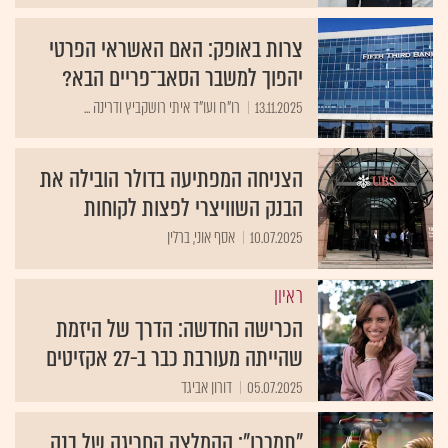
צרות באופק: האם האשראי הפרטי
יהפוך למשבר הסאב־פריים הבא?
13.11.2025
רו"ח ועו"ד איתי רושקביץ ודרינה ...
הצניחה המפתיעה בדולר הובילה את
הבנק השוויצרי לפצות לקוחות
10.07.2025
אסף אוני, ברלין
ראיון
הכרישה החדשה: הדרך של היזמת
שהייתה מעורבת כבר ב-27 אקזיטים
05.07.2025
דורון אביגד
"תמכרו": ההמלצה החריגה של בנק