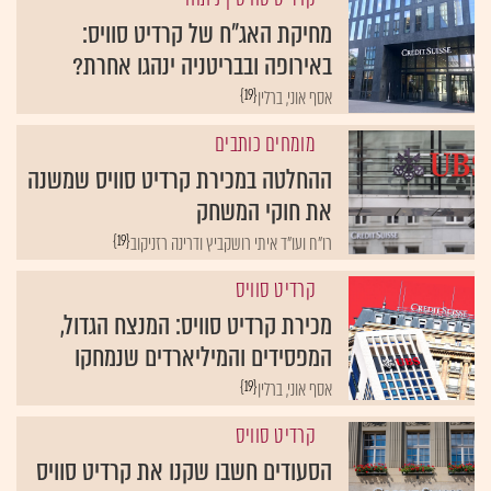
מחיקת האג"ח של קרדיט סוויס:
באירופה ובבריטניה ינהגו אחרת?
{19}
אסף אוני, ברלין
מומחים כותבים
ההחלטה במכירת קרדיט סוויס שמשנה
את חוקי המשחק
{19}
רו"ח ועו"ד איתי רושקביץ ודרינה רזניקוב
קרדיט סוויס
מכירת קרדיט סוויס: המנצח הגדול,
המפסידים והמיליארדים שנמחקו
{19}
אסף אוני, ברלין
קרדיט סוויס
הסעודים חשבו שקנו את קרדיט סוויס