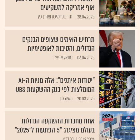
אוף אמריקה למשקיעים
28.04.2025
חזי שטרנליכט ואהרן כץ
תרחיש האימים שצופים הבנקים
הגדולים, והסיבות לאופטימיות
06.04.2025
נתנאל אריאל
"יסודות איתנים": אלה מניות ה-AI
המומלצות לפי בנק ההשקעות UBS
20.03.2025
מאיה לוין
אחת מחברות ההשקעה הגדולות
בעולם מציגה: "5 הפתעות ל־‏2025"
30.12.2024
בר לביא