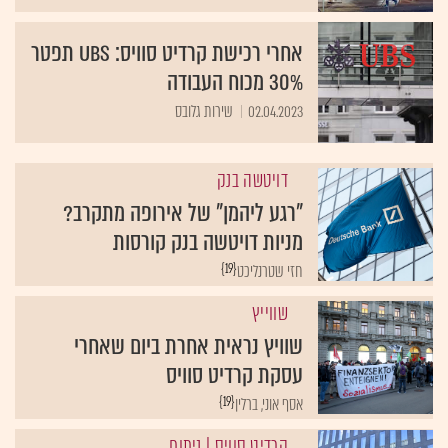
אחרי רכישת קרדיט סוויס: UBS תפטר
30% מכוח העבודה
02.04.2023
שירות גלובס
דויטשה בנק
"רגע ליהמן" של אירופה מתקרב?
מניות דויטשה בנק קורסות
{19}
חזי שטרנליכט
שווייץ
שוויץ נראית אחרת ביום שאחרי
עסקת קרדיט סוויס
{19}
אסף אוני, ברלין
קרדיט סוויס
| ניתוח