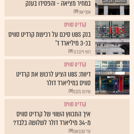
במחיר מציאה - והפסידו בענק
{19}
אסף אוני
קרדיט סוויס
בנק UBS סיכם על רכישת קרדיט סוויס
בכ-3 מיליארד ד'
{19}
רועי ויינברגר
קרדיט סוויס
דיווח: UBS הציע לרכוש את קרדיט
סוויס במיליארד דולר
{19}
שירות גלובס
קרדיט סוויס
איך התכווץ השווי של קרדיט סוויס
מ-34 מיליארד דולר לשלושה בלבד?
{19}
עדי טננבאום