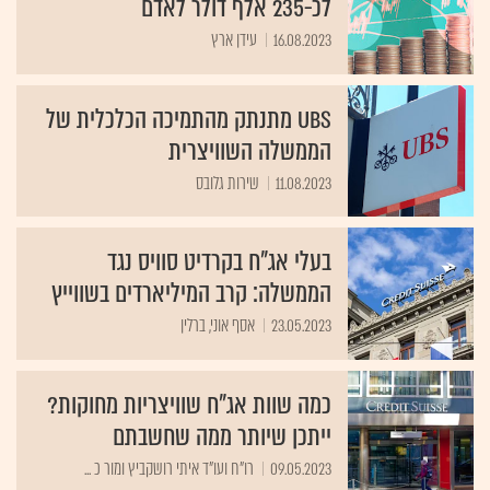
לכ-235 אלף דולר לאדם
16.08.2023
עידן ארץ
UBS מתנתק מהתמיכה הכלכלית של
הממשלה השוויצרית
11.08.2023
שירות גלובס
בעלי אג"ח בקרדיט סוויס נגד
הממשלה: קרב המיליארדים בשווייץ
23.05.2023
אסף אוני, ברלין
כמה שוות אג"ח שוויצריות מחוקות?
ייתכן שיותר ממה שחשבתם
09.05.2023
רו"ח ועו"ד איתי רושקביץ ומור כ ...