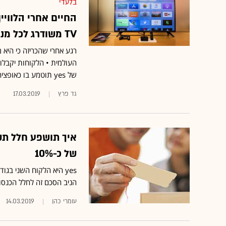
בלעדי
TV משודרג לכל מנוי
של yes תוטמע בו כאופציה הראשונה ותכלול יכולת הקלטה
גד פרץ
17.03.2019
איך תושפע חלל תק
של כ-10%
הניב הסכם זה לחלל הכנסות בסך 21.75 מיליון דולר, שהיוו כ-29.4% מסך 
עומרי כהן
14.03.2019