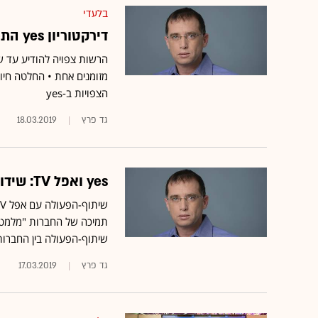
בלעדי
דירקטוריון yes התכנס בציפייה להחלטת רשות ני"ע
הרשות צפויה להודיע עד 
מזומנים אחת • החלטה חיו
הצפויות ב-yes
גד פרץ
18.03.2019
yes ואפל TV: שידור חוזר להצלחה של הסלולריות עם האייפון?
תמיכה של החברות "מלמטה
שיתוף-הפעולה בין החברות • 
גד פרץ
17.03.2019