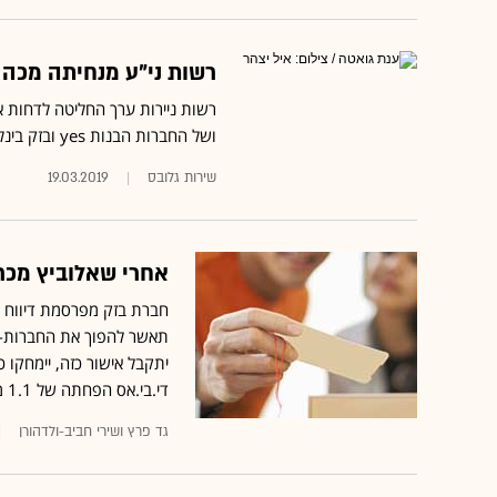
רשות ני"ע מנחיתה מכה ע
רשות ניירות ערך החליטה לדחות 
ושל החברות הבנות yes ובזק בינלאומי כיחידה אחת • המהלך צפוי למנוע מבזק לחלק דיווידנדים
שירות גלובס
19.03.2019
אחרי שאלוביץ מכר ב-2 מיליארד שקל: בזק מאפסת את השו
די.בי.אס הפחתה של 1.1 מיליארד שקל בשווי נכסיה
גד פרץ ושירי חביב-ולדהורן