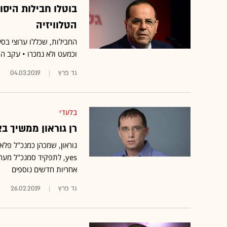
הטלוויזיה
וכמעט ולא נמכרו • עקב התחרו
גד פרץ
04.03.2019
בלעדי
רן גוראון ממשיך בא
yes, לתפקיד סמנכ"ל מע
אחריות חדשים נוספים
גד פרץ
26.02.2019