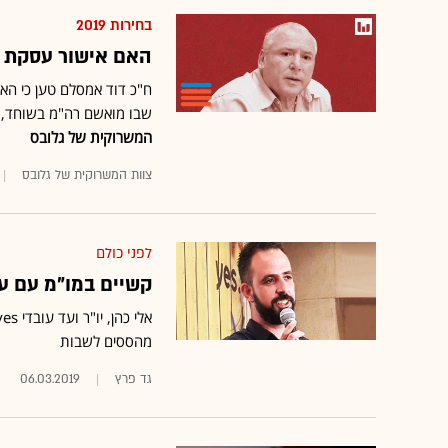
בחירות 2019
האם אישור עסקת בזק-yes התקבל לפני
שבו מואשם רה"מ בשוחד, נ
המשרוקית של גלובס
צוות המשרוקית של גלובס
לפני כולם
קשיים במו"מ עם עובדי yes; הוועד: ללא נ
מהססים לשבות
גד פרץ
06.03.2019