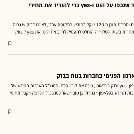
בוטלו חבילות היסוד שנכפו על הוט ו-yes כדי להוריד את מחירי
החבילות, שכללו ערוצי בסיס וחבילת תוכן ב-120 שקל בחודש בתקופת ארדן, לא זכו לביקוש גבוה
ת בשוק הטלוויזיה הוחלט להפסיק לחייב את הוט ואת yes לשווקן
רגון הפנימי בחברות בנות בבזק
גוראון, שמכהן כמנכ"ל פלאפון, yes ובזק בינלאומי, מינה את דורון פלח, סמנכ"ל מערכות המידע של
רכות המידע בפלאפון • נמרוד בן טוב יישאר כסמנכ"ל הנדסה ויקבל תחומי