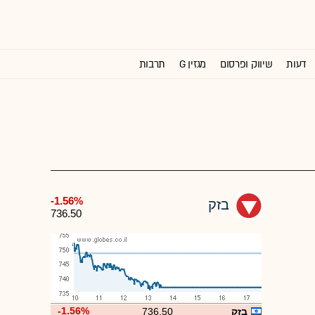
דעות
שיווק ופרסום
מגזין G
תרבות
וול סטריט ג'ורנל
-1.56%
בזק
736.50
-1.56%
בזק
736.50