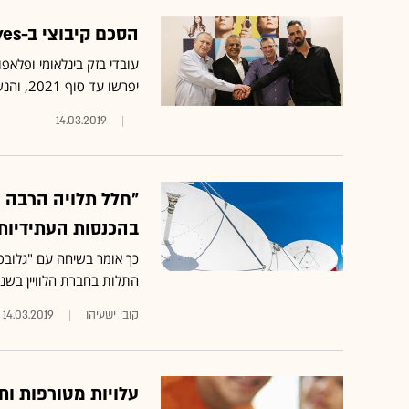
הסכם קיבוצי ב-yes: מאות עובדים יעזבו בתוך 3 שנים
יפרשו עד סוף 2021, והנשארים יקבלו מענקים, ויוגדלו להם ההפרשות הסוציאליות
14.03.2019
"חלל תלויה הרבה י
בהכנסות העתידיות מ-s
כך אומר בשיחה עם "גלובס" 
התלות בחברת הלוויין בשני
קובי ישעיהו
14.03.2019
עלויות מטורפות ות