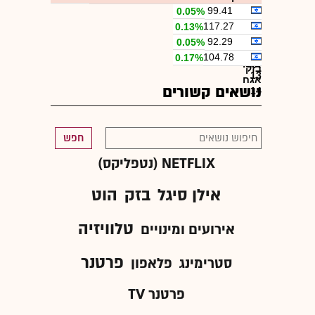
99.41
0.05%
בזק
117.27
0.13%
אגח
בזק
92.29
0.05%
11
אגח
בזק
104.78
0.17%
12
אגח
בזק
13
אגח
נושאים קשורים
14
חפש
NETFLIX (נטפליקס)
אילן סיגל
בזק
הוט
טלוויזיה
אירועים ומינויים
פרטנר
סטרימינג
פלאפון
פרטנר TV