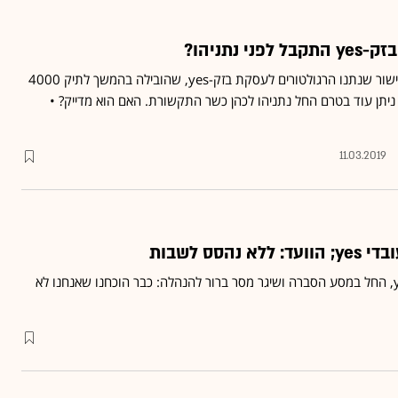
 נתניהו?
ח"כ דוד אמסלם טען כי האישור שנתנו הרגולטורים לעסקת בזק-yes, שהובילה בהמשך לתיק 4000
יתן עוד בטרם החל נתניהו לכהן כשר התקשורת. האם הוא מדייק? •
11.03.2019
הסס לשבות
אלי כהן, יו"ר ועד עובדי yes, החל במסע הסברה ושיגר מסר ברור להנהלה: כבר הוכחנו שאנחנו לא