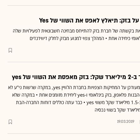
ל בזק: תיאלץ לאפס את השווי של Yes
את בקשתה של חברת בזק להתייחס מבחינה חשבונאית לפעילויות שלה
וי של yes
חברת בזק מפרסמת דיווח מעודכן על המחיקות הצפויות בחברת הלוויין yes, במקרה שרשות ני"ע לא
תאשר להפוך את החברות-הבנות פלאפון, בזק בינלאומי ו-yes ליחידת מזומנים אחת • במקרה שלא
יתקבל אישור כזה, יימחקו כ-1.5 מיליארד שקל משווי yes • כבר עתה כוללים דוחות החברה-הבת
19.03.2019