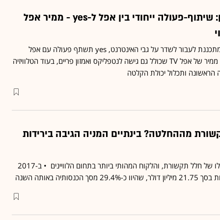
החיים אחרי הלוויין: שיתוף-פעולה ייחודי בין אפל ל-yes - ממיר אפל
רגע אחרי שהכריזה כי היא מתכננת לעבור לשדר על גבי האינטרנט, yes תשתף פעולה עם אפל
העולמית • הלקוחות יקבלו ממיר של אפל TV שכולל גם גישה לנטפליקס ואמזון פריים, בעוד הטלוויזיה
שורת מההחלטה? בינתיים המניה הגיבה בירידות
yes היא הלקוח השני בגודלו של חלל תקשורת, והלקוח המהותי ביותר בתחום הלוויינים • ב-2017
הכנסותיה באותה השנה