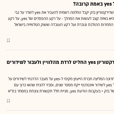
?
זה היה רק עניין של זמן עד שדירקטוריון בזק יקבל החלטה רשמית להעביר את yes לשדר על גבי
האינטרנט • השאלה כרגע היא באיזה קצב לעשות את המהלך - על רקע ההפסדים של yes, על רקע
התחרות ההולכת וגוברת ועל רקע העובדה ששוק הטלוויזיה בישראל
עכשיו זה רשמי: דירקטוריון yes החליט לרדת מהלוויין ולעבור לשידורים
כפי שנחשף ב"גלובס", לאחרונה המליצה חברת הייעוץ מקינזי ל-yes על מעבר הדרגתי לשידורים על
גבי האינטרנט • המעבר של yes לשידור אינטרנטי ייקח מספר שנים, וסביר להניח שהוא כרוך עם
עת yes, מניית חלל תקשורת צונחת במסחר בת"א