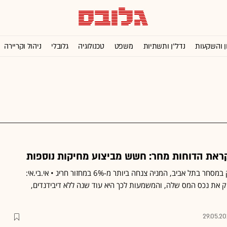
ן והשקעות
נדל''ן ותשתיות
משפט
טכנולוגיה
גלובלי
ניהול וקריירה
קראת הדוחות מחר: חשש מביצוע מחיקות נוספות
לחץ כבד נרשם במניית בזק במסחר בתל אביב, המניה צנחה ביותר מ-6% במחזור חריג • אי.בי.אי:
ק את נכס המס שלה, והמשמעות לכך היא עוד שנה ללא דיבידנדים,
29.05.20