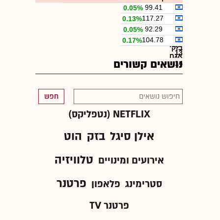
99.41
0.05%
בזק
117.27
0.13%
אגח
בזק
92.29
0.05%
11
אגח
בזק
104.78
0.17%
12
אגח
בזק
13
אגח
נושאים קשורים
14
חפש
NETFLIX (נטפליקס)
אילן סיגל
בזק
הוט
טלוויזיה
אירועים ומינויים
פרטנר
סטרימינג
פלאפון
פרטנר TV