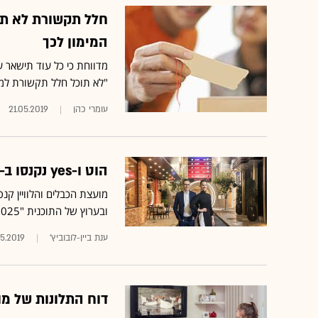
המימון לכך
"לא תוכל חלל תקשורת לממש את תוכנית עמוס 8 במת
עומרי כהן
21.05.2019
הוט ו-yes נקנסו ב-403 אלף שקל על שידור תוכן שיווקי אסור
ובערוץ של התוכנית "2025" • בין היתר נמצא תוכן שיווקי אסור למותגים שופרסל, דלתא ורנואר
ענת ביין-לובוביץ'
05.2019
דוח התלונות של מועצ