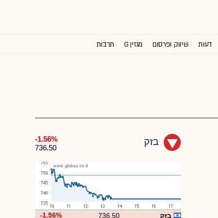
דעות
שיווק ופרסום
מגזין G
תרבות
וול סטריט ג'ורנל
-1.56%
בזק
736.50
-1.56%
בזק
736.50