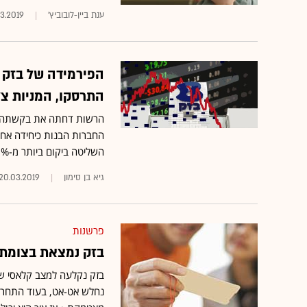
ענת ביין-לובוביץ'
3.2019
הפירמידה של בזק 
התרסקו, המניות צל
הרשות דחתה את בקשתה ש
השליטה ביקום ביותר מ-90% • לאומי שוקי הון: "איננו רואים בירידות בבזק הזדמנות כניסה"
גיא בן סימון
20.03.2019
פרשנות
בזק נמצאת בצומת 
בזק נקלעה למצב קלאסי שב
נחלש אט-אט, בעוד התחרו