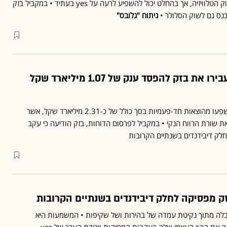
לא יהפוך אותה לשחקן בשוק הטלוויזיה, אך בהחלט יכול להשפיע לרעה על yes בעתיד • במקביל בזק
ס גם לשוק הסלולר •
ניתוח "גלובס"
המחיקות ב-yes העבירו את בזק להפסד ענק של 1.07 מיליארד שקל
התוצאות לשנת 2018 הושפעו מהוצאות חד-פעמיות בסך כולל של כ-2.31 מיליארד שקל, אשר
ת שורת הרווח הנקי • במקביל לפרסום הדוחות, בזק הודיעה כי עקב
לה מתוך נקיטת עמדה של בהירות ושל שקיפות • המשמעות היא