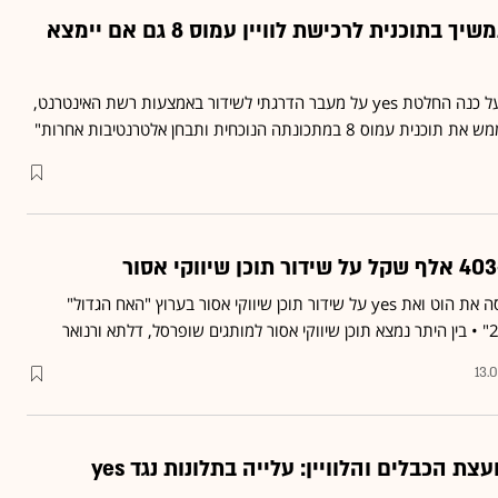
חלל תקשורת לא תמשיך בתוכנית לרכישת לוויין עמוס 8 גם אם יימצא
מדווחת כי כל עוד תישאר על כנה החלטת yes על מעבר הדרגתי לשידור באמצעות רשת האינטרנט,
כונתה הנוכחית ותבחן אלטרנטיבות אחרות"
מועצת הכבלים והלוויין קנסה את הוט ואת yes על שידור תוכן שיווקי אסור בערוץ "האח הגדול"
13.
ת הכבלים והלוויין: עלייה בתלונות נגד yes