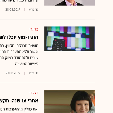
שהחברה ככל הנראה שחקה א
גד פרץ
28.03.2019
בלעדי
הוט ו-yes יוכלו לשווק חבילות ערוצי טלוויזיה צרות על פי שיקול דעתן
מועצת הכבלים והלוויין, ב
שונים ולהתמודד בשוק התח
לאישור המועצה
גד פרץ
27.03.2019
בלעדי
אחרי 16 שנה: תקציב הפרסום של yes עובר ממקאן לאדלר-חומסקי
זאת כחלק מההיערכות הכו