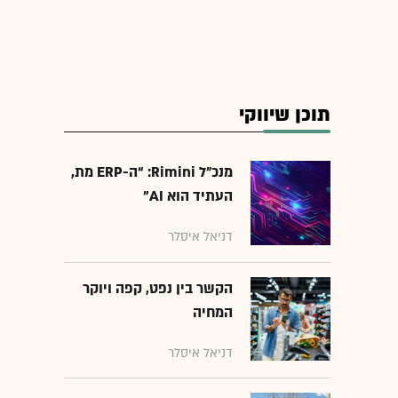
תוכן שיווקי
מנכ״ל Rimini: “ה-ERP מת,
העתיד הוא AI"
דניאל איסלר
הקשר בין נפט, קפה ויוקר
המחיה
דניאל איסלר