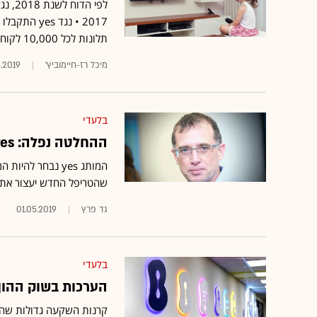
תלונות לכל 10,000 לקוחות • על מה התלוננו הכי הרבה?
מיכל רז-חיימוביץ'
.2019
בלעדי
ההחלטה נפלה: yes תוביל את הטריפל החדש בקבוצת בזק
המותג yes נבחר 
שהטריפל החדש יעצור את הנטישה ב-yes בעקבות הת
גד פרץ
01.05.2019
בלעדי
הערכות בשוק ההון:
קרנות השקעה גדולות שהשק