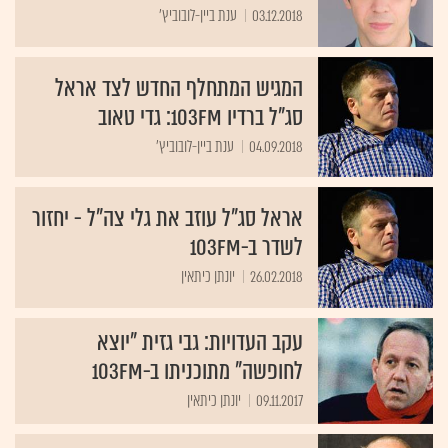
03.12.2018
ענת ביין-לובוביץ'
המגיש המתחלף החדש לצד אראל
סג"ל ברדיו 103FM: גדי טאוב
04.09.2018
ענת ביין-לובוביץ'
אראל סג"ל עוזב את גלי צה"ל - יחזור
לשדר ב-103FM
26.02.2018
יונתן כיתאין
עקב העדויות: גבי גזית "יוצא
לחופשה" מתוכניתו ב-103FM
09.11.2017
יונתן כיתאין