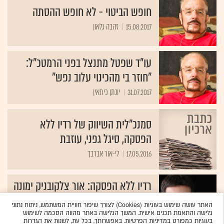
חופש הביטוי - לא חופש ההסתה
15.08.2017
זהבה גלאון
עו"ד שפטל מתנצל בפני הרמטכ"ל:
"חוזר בי מהכינוי עלוב נפש"
31.07.2017
יונתן כיתאין
סמנכ"לית השיווק של רדיו ללא
הפסקה, סיגל גפני, עוזבת
17.05.2016
לי-אור אברבך
רדיו ללא הפסקה: אור צלקובניק ימונה
למנכ"ל
האתר עושה שימוש בעוגיות (Cookies) לצורך שיפור חוויית המשתמש, ניתוח נתוני
גלישה והתאמת תכנים אישית. המשך הגלישה באתר מהווה הסכמה לשימוש
22.10.2015
לי-אור אברבך
בעוגיות כמפורט
במדיניות הפרטיות
. באפשרותך, בכל עת, לשנות את הגדרות