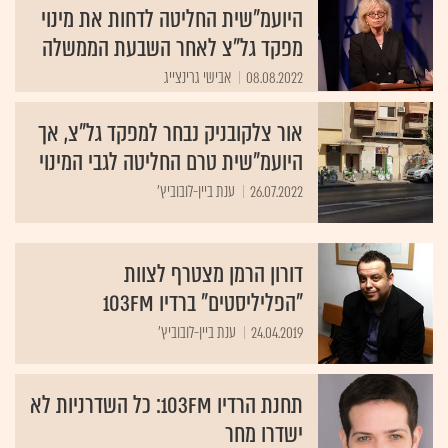
היועמ"שית החליטה לדחות את מינוי
מפקד גל"צ לאחר השבעת הממשלה
08.08.2022
אבישי גרינצייג
אור צלקובניק נבחר למפקד גל"צ, אך
היועמ"שית טרם החליטה לגבי המינוי
26.07.2022
ענת ביין-לובוביץ'
דורון הרמן מצטרף לצוות
"הפליליסטים" ברדיו 103FM
24.04.2019
ענת ביין-לובוביץ'
תחנת הרדיו 103FM: כל השדרניות לא
ישדרו מחר