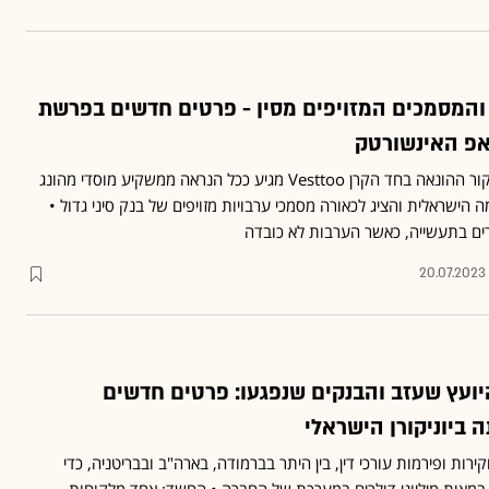
 והמסמכים המזויפים מסין - פרטים חדשים בפרשת
פ האינשורטק
הערפל מתחיל להתפזר: מקור ההונאה בחד הקרן Vesttoo מגיע ככל הנראה ממשקיע מוסדי מהונג
שראלית והציג לכאורה מסמכי ערבויות מזויפים של בנק סיני גדול •
ים בתעשייה, כאשר הערבות לא כובדה
20.07.2023
יועץ שעזב והבנקים שנפגעו: פרטים חדשים
ביוניקורן הישראלי
ות ופירמות עורכי דין, בין היתר בברמודה, בארה"ב ובבריטניה, כדי