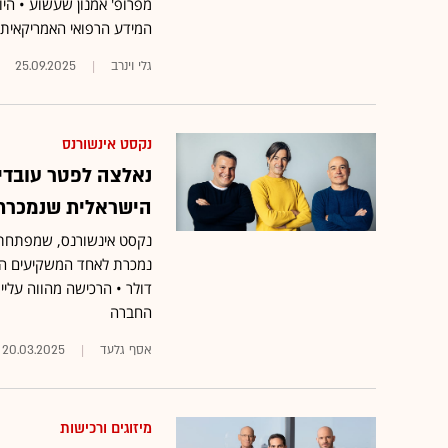
מפרופ' אמנון שעשוע • הי
המידע הרפואי האמריקאית Datavant
גלי וינרב
25.09.2025
נקסט אינשורנס
נאלצה לפטר עובדים
הישראלית שנמכרת ב-2.6 מיליארד
נקסט אינשורנס, שמפתחת ו
החברה
אסף גלעד
20.03.2025
מיזוגים ורכישות