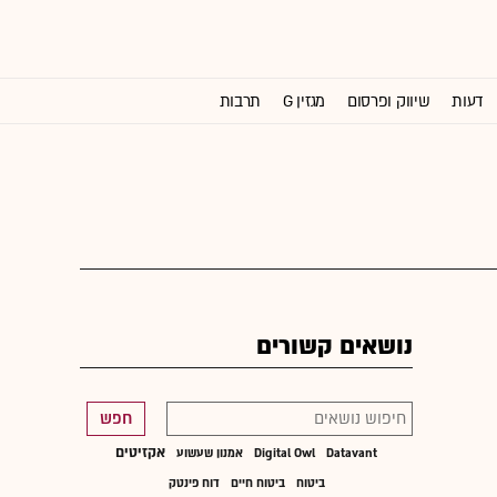
דעות
שיווק ופרסום
מגזין G
תרבות
וול סטריט ג'ורנל
נושאים קשורים
חפש
אקזיטים
Datavant
Digital Owl
אמנון שעשוע
ביטוח
ביטוח חיים
דוח פינטק