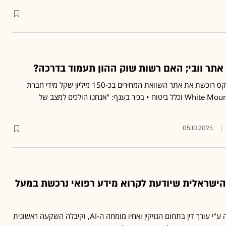
אתר וובי; האם רשות שוק ההון תעמוד בדרכה?
סוכנות אורן מזרח של הפניקס רוכשת את אתר השוואת המחירים בכ-150 מיליון שקל מידי חברת
הביטוח האמריקאית White Mountains וכלל ביטוח • בכיר בענף: "אנחנו הולכים למצב של
05.10.2025
ישראלית שיודעת לקרוא מידע רפואי נרכשת במעל
חברת Digital Owl הוקמה ע"י עורך דין בתחום הנזיקין ואחיו מומחה ה-AI, וקיבלה השקעה ראשונית