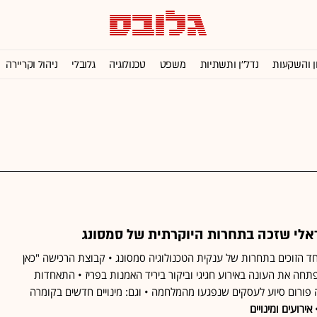
ן והשקעות
נדל''ן ותשתיות
משפט
טכנולוגיה
גלובלי
ניהול וקריירה
י שזכה בתחרות היוקרתית של סמסונג
חד הזוכים בתחרות של ענקית הטכנולוגיה סמסונג • קבוצת הרכישה "כאן
 פתחה את העונה באירוע חגיגי וביקור ביריד האמנות בפריז • התאחדות
ורום סיוע לעסקים שנפגעו מהמלחמה • וגם: מינויים חדשים בקומרה
•
אירועים ומינויים