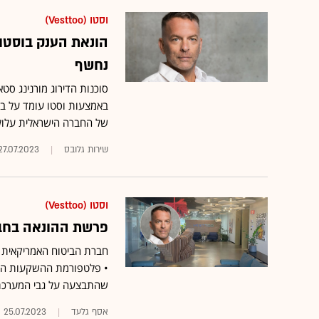
וסטו (Vesttoo)
הונאת הענק בוסטו
נחשף
סוכנות הדירוג מורנינג ס
של החברה הישראלית עלול
שירות גלובס
27.07.2023
וסטו (Vesttoo)
פרשת ההונאה בחברת
חברת הביטוח האמריקאית ק
• פלטפורמת ההשקעות היש
שהתבצעה על גבי המערכ
אסף גלעד
25.07.2023