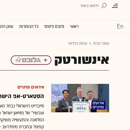
ראשי
גלובס פיננסי
כל הכותרות
שוק ההו
עמוד הבית
תגיות כלליות
אינשורטק
אירועים ומינויים
הסטארט-אפ הישראל
סייברייט הישראלי נבחר כא
ועכשיו" של מוזיאון ישראל
המלאכה והתעשייה משיקה פ
קפיטל ובחברת סימילרווב 