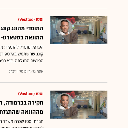
וסטו (Vesttoo)
המוסדי מהונג קונג
ההונאה בסטארט-א
קונג שהשתמש בפלטפורמה הי
הפרשה התגלתה, לפי בכיר
אסף גלעד ומיטל וייזברג
וסטו (Vesttoo)
חקירה בברמודה, ה
מההונאה שהתגלתה 
חברת וסטו שכרה משרד חקיר