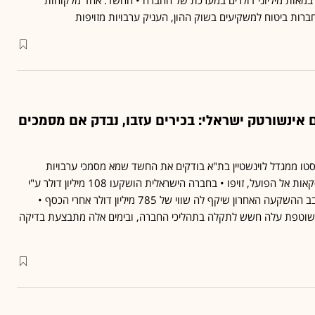
מאות מיליוני דולרים במערכת של החברה • החשד: אחד מלקוחות
רות ביטוח למשקיעים בשוק ההון, העניק ערבויות מזויפות
אינשורטק ישראלי: בכירים עזבו, נבדק אם מסמכים
סטו ממגדל לוינשטיין בת"א בודקים את החשד שמא מסמכי ערבויות
שהוצגו במטרה להוציא עסקאות אל הפועל, זויפו • בחברה הישראלית הושקעו 108 מיליון דולר ע"י
גופי ענק בינלאומיים, כשסבב ההשקעה האחרון שיקף לה שווי של 785 מיליון דולר אחרי הכסף •
השוטפת עלה חשש לתקלה בתהליכי החברה, ובימים אלה מתבצעת בדיקה