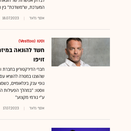
לבדוק אפשרות של הונאה ב
המערכת, ש"משדכת" בין חב
אסף גלעד
18.07.2023
וסטו (Vesttoo)
חשד להונאה במיזם 
זויפו
חברי הדירקטוריון בחברת ו
ווסטו: "במהלך הפעילות 
ע"י גורמי מקצוע"
אסף גלעד
17.07.2023