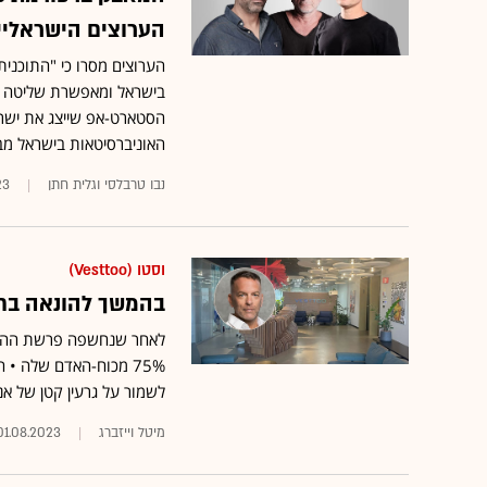
הערוצים הישראליי
הערוצים מסרו כי "התוכני
בישראל ומאפשרת שליטה פ
הסטארט-אפ שייצג את ישרא
האוניברסיטאות בישראל מבחי
נבו טרבלסי וגלית חתן
23
וסטו (Vesttoo)
בהמשך להונאה בחברת וסטו: 75%
75% מכוח-האדם שלה •
לשמור על גרעין קטן של אנ
מיטל וייזברג
01.08.2023