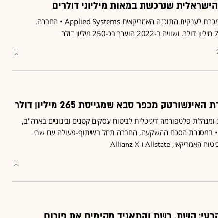
ישראלית שנרכשת במאות מיליוני דולרים
חברת פלאנק הישראלית נמכרת לענקית התוכנה האמריקאית Applied Systems • החברה,
שורטק מכפר סבא שמגייסת 265 מיליון דולר
מנהלת פלטפורמה דיגיטלית לביטוח עסקים קטנים ובינוניים בארה"ב,
ק • במסגרת הסכם ההשקעה, החברה תחל בשיתוף-פעולה עם שתי
, Allstate ו-Allianz X
עי: קשת, רשת והתאגיד מקימים את פורום