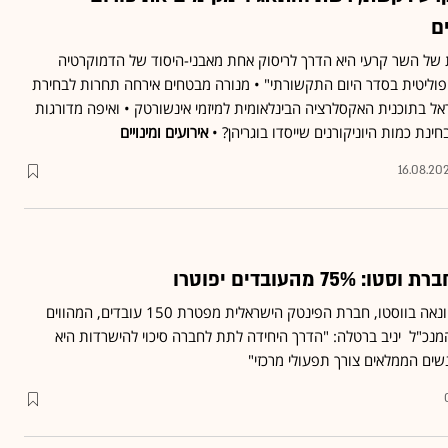
ם
ת של השר קרעי היא הדרך לריסוק אחת מאבני-היסוד של הדמוקרטיה
וליטית בסדר היום התקשורתי" • מנורה מבטחים אירחה תחרות לבחירת
ל בתוכנית האקסלרציה הבינלאומית למיזמי אינשורטק • ואיפה מדורגות
נת כמות היוניקורנים שייסדו בוגריהן? •
אירועים ומינויים
16.08.20
 מהעובדים יפוטרו
לאחר שנחשפה פרשת ההונאה בווסטו, חברת הפינטק הישראלית מפטרת 150 עובדים, המהווים
 המנכ"ל יניב ברטלה: "הדרך היחידה לתת לחברה סיכוי להישרדות היא
שים הממלאים צורך תפעולי מרכזי"