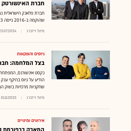
חברת האינשורטק ה
שהוקמה ב-2016 גייסה 73 מיליון דולר, ושוויה ב-2022 הוערך בכ-250 מיליון דולר
מיטל וייזברג
23.07.2024
גיוסים והשקעות
בצל המלחמה: חברת האינ
נקסט אינשורנס, המפתחת ו
הודיע על גיוס בהיקף ענ
שחקניות מרכזיות בשוק הביטוח האמריקאי
מיטל וייזברג
01.11.2023
אירועים ומינויים
המאבק ברפורמת קר