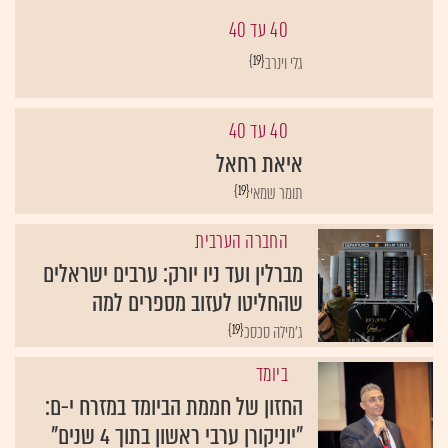
40 עד 40
{19}
גלי וינרב
40 עד 40
איאת רחאל
{19}
תומר שמאי
החברה הערבית
מברלין ועד ניו יורק: ערבים ישראלים
שהחליטו לעזוב מספרים למה
{19}
ג'מילה סכסכ
ביומד
החזון של חממת הביומד במזרח י-ם:
"יוניקורן ערבי ראשון בתוך 4 שנים"