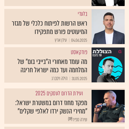
בלעדי
ראש הרשות לפיתוח כלכלי של מגזר
המיעוטים פורש מתפקידו
04.06.2025
עידן ארץ
פודקאסט
מה עומד מאחורי ה"בייבי בום" של
המלחמה ועד כמה ישראל חריגה
31.05.2025
הילה ויסברג
ועידת הדרום לעסקים 2025
מפקד מחוז דרום במשטרת ישראל:
"מחירי הנשק ירדו לאלפי שקלים"
{19}
שירה ספיר