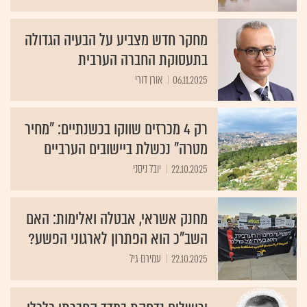
מחקר חדש מצביע על הבעיה הגדולה
בתעסוקת החברה הערבית
06.11.2025
אורן דורי
רק 4 מכרזים שווקו בכשנתיים: "מחיר
מטרה" נכשלת ביישובים הערביים
22.10.2025
יובל ניסני
מחנק אשראי, אבטלה ואלימות: האם
השב"כ הוא הפתרון לארגוני הפשע?
22.10.2025
עמירם גיל