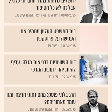
ירושלים נדחקת במדד החברתי כלכלי,
אבל זה לא כל הסיפור
08.08.2025
אוריה בר-מאיר וצוות המשרוקית ש ...
בית המשפט העליון מחמיר את
הענישה על פרוטקשן
11.06.2025
עמירם גיל
דוח השוויוניות בבריאות מגלה: עדיף
להיות יהודי תושב המרכז
09.06.2025
גלי וינרב
הרג בלתי פוסק: מהם נתוני הרצח, ומה
עומד מאחוריהם?
05.06.2025
צוות המשרוקית של גלובס