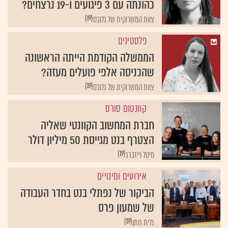
כהונתה עם 3 פיגועים ו-19 נרצחים?
{19}
צוות המשרוקית של גלובס
פלסטינים
הממשלה הקודמת הייתה הראשונה
שהכניסה אלפי פועלים מעזה?
{19}
צוות המשרוקית של גלובס
קוונטום סורס
חברת המחשוב הקוונטי שאליה
הצטרף בנט מגייסת 50 מיליון דולר
{19}
מיטל וייזברג
אירועים ומינויים
הביקור של נפתלי בנט בחדר העבודה
של שמעון פרס
{19}
גלית חתן