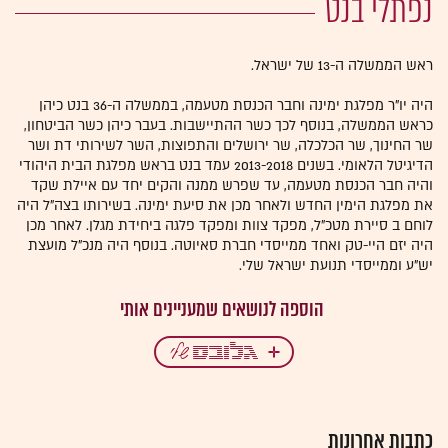
נפתלי בנט
ראש הממשלה ה-13 של ישראל.
היה יו"ר מפלגת ימינה וחבר הכנסת מטעמה, בממשלה ה-36 בנט כיהן
כראש הממשלה, בנוסף לכך כשר ההתיישבות. בעבר כיהן כשר הביטחון,
שר החינוך, שר הכלכלה, שר ירושלים והתפוצות, השר לשירותי דת ושר
הדיגיטל הלאומי. בשנים 2013-2018 עמד בנט בראש מפלגת הבית היהודי
והיה חבר הכנסת מטעמה, עד שפרש ממנה והקים יחד עם איילת שקד
את מפלגת הימין החדש ולאחר מכן את סיעת ימינה. בשירותו בצה"ל היה
לוחם ב סיירת מטכ"ל, מפקד צוות ומפקד פלגה ביחידת מגלן. לאחר מכן
היה יזם היי-טק ואחד ממייסדי חברת סאיוטה. בנוסף היה מנכ"ל מועצת
יש"ע וממייסדי תנועת ישראל שלי.
כתבות אחרונות