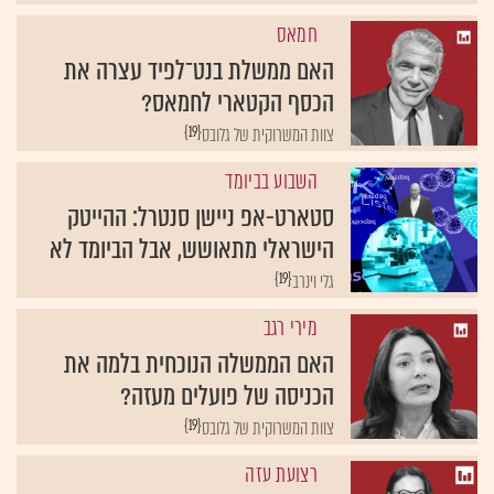
חמאס
האם ממשלת בנט־לפיד עצרה את
הכסף הקטארי לחמאס?
{19}
צוות המשרוקית של גלובס
השבוע בביומד
סטארט-אפ ניישן סנטרל: ההייטק
הישראלי מתאושש, אבל הביומד לא
{19}
גלי וינרב
מירי רגב
האם הממשלה הנוכחית בלמה את
הכניסה של פועלים מעזה?
{19}
צוות המשרוקית של גלובס
רצועת עזה