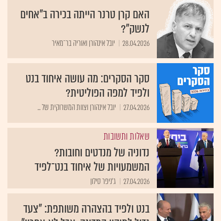
האם קרן טרנר הייתה בכירה ב"אחים
לנשק"?
28.04.2026
יובל אינהורן ואוריה בר־מאיר
סקר הסקרים: מה עושה איחוד בנט
ולפיד למפה הפוליטית?
27.04.2026
יובל אינהורן וצוות המשרוקית של ...
שאלות ותשובות
נדוניה של מנדטים וחובות?
המשמעויות של איחוד בנט־לפיד
27.04.2026
ג'ניפר סילון
בנט ולפיד בהצהרה משותפת: "צעד