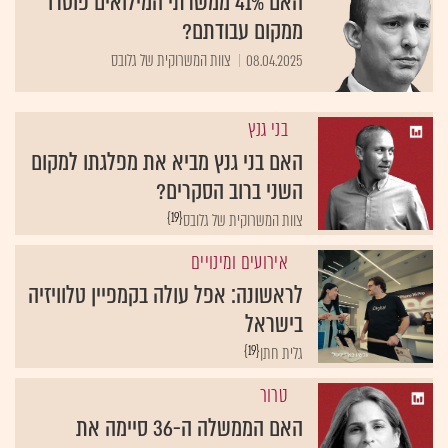
האם 41% ממשרתי המילואים פוטרו
ממקום עבודתם?
08.04.2025
צוות המשרוקית של גלובס
בני גנץ
האם בני גנץ מביא את מפלגתו למקום
השני ברוב הסקרים?
{19}
צוות המשרוקית של גלובס
אירועים ומינויים
לראשונה: אפל עולה בקמפיין טלוויזיה
בישראל
{19}
גלית חתן
טרור
האם הממשלה ה-36 סיימה את