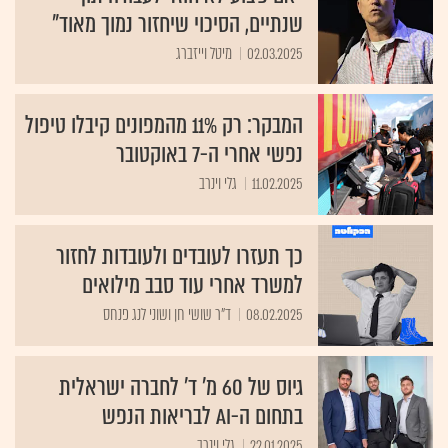
שנתיים, הסיכוי שיחזור נמוך מאוד"
02.03.2025
מיטל וייזברג
המבקר: רק 11% מהמפונים קיבלו טיפול
נפשי אחרי ה-7 באוקטובר
11.02.2025
גלי וינרב
כך תעזרו לעובדים ולעובדות לחזור
למשרד אחרי עוד סבב מילואים
08.02.2025
ד"ר שושי חן ושוני לנג פנחס
גיוס של 60 מ' ד' לחברה ישראלית
בתחום ה-AI לבריאות הנפש
22.01.2025
גלי וינרב