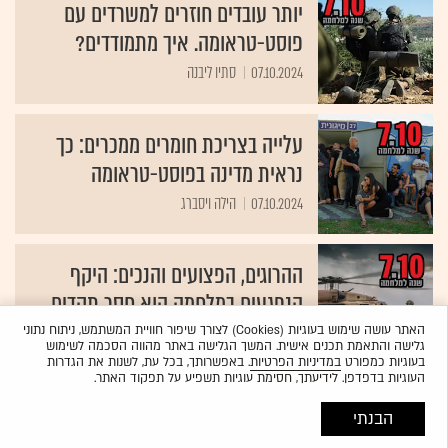
יותר עובדים חוזרים למשרדים עם
פוסט-טראומה. איך מתמודדים?
07.10.2024
סתיו ליבנה
עלייה בצריכת חומרים ממכרים: כך
נראית מדינה בפוסט-טראומה
07.10.2024
הילה ויסברג
ההרוגים, הפצועים והנכים: היקף
הנפגעים במלחמה הוא חסר תקדים
האתר עושה שימוש בעוגיות (Cookies) לצורך שיפור חוויית המשתמש, ניתוח נתוני
07.10.2024
עידן ארץ
גלישה והתאמת תכנים אישית. המשך הגלישה באתר מהווה הסכמה לשימוש
בעוגיות כמפורט
במדיניות הפרטיות
. באפשרותך, בכל עת, לשנות את הגדרות
העוגיות בדפדפן. לידיעתך, חסימת עוגיות תשפיע על תפקוד האתר.
תרופות פסיכיאטריות
הבנתי
שוק התרופות הפסיכדליות חטף מכה