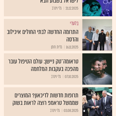
לישראל בשבוע הבא
21.12.2025
גלי וינרב
בלעדי
התרומה החדשה לבתי החולים איכילוב
והדסה
16.11.2025
גלית חתן
טראומה־טק ניישן: עולם הטיפול עובר
מהפכה בעקבות המלחמה
07.10.2025
גלי וינרב
תרופות חדשות לדיכאון? המוצרים
שממשל טראמפ רוצה לראות בשוק
03.08.2025
גלי וינרב