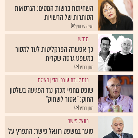
השחיתות ברשות המסים: הגרסאות
הסותרות של הרשויות
{19}
משה ליכטמן
מח"ש
כך אפשרה הפרקליטות לעד למסור
במשפט גרסה שקרית
{19}
מתן ברניר
כנס לשכת עורכי הדין באילת
שופט מחוזי מכהן נגד הפגיעה בשלטון
החוק: "אסור לשתוק"
{19}
מתן ברניר
רונאל פישר
סוער במשפט רונאל פישר: התפרץ על
התובע ונקנס ב-1,000 ש'