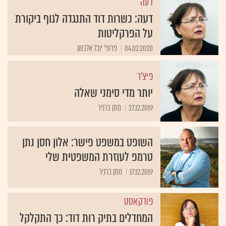
דעה: כשרות דוד התנגדה לגוף ביקורת
על הפרקליטות
04.02.2020
פרופ' יובל אלבשן
פיצ'ר
יותר מדי סימני שאלה
27.12.2019
מתן ברניר
השופט במשפט פישר: אלון חסן נתן
טרמפ לעוזרת המשפטית שלי
17.12.2019
מתן ברניר
פודקאסט
המחדלים בתיק רות דוד: כך התקלקל
תיק הדגל של מח"ש והפרקליטות