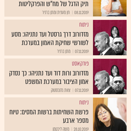
08.11.2019
חן מענית ומתן ברניר
ניתוח
מזדורוב דרך גרסטל ועד נתניהו: מסע
לשורשי שחיקת האמון במערכת
07.11.2019
מתן ברניר
פודקאסט
מזדורוב ורות דוד ועד נתניהו: כך נסדק
אמון הציבור במערכת המשפט
07.11.2019
צוות גלובסטוק
ניתוח
פרשת השחיתות ברשות המסים: טיוח
מספר ארבע
28.10.2019
משה ליכטמן