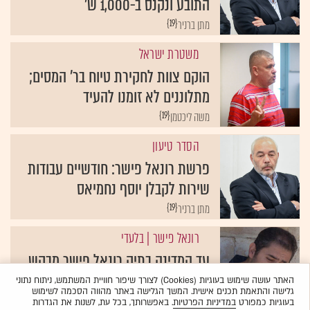
{19}
מתן ברניר
משטרת ישראל
הוקם צוות לחקירת טיוח בר' המסים;
מתלוננים לא זומנו להעיד
{19}
משה ליכטמן
הסדר טיעון
פרשת רונאל פישר: חודשיים עבודות
שירות לקבלן יוסף נחמיאס
{19}
מתן ברניר
רונאל פישר
| בלעדי
עד המדינה בתיק רונאל פישר מבקש
להשתחרר מהכלא
האתר עושה שימוש בעוגיות (Cookies) לצורך שיפור חוויית המשתמש, ניתוח נתוני
{19}
חן מענית
גלישה והתאמת תכנים אישית. המשך הגלישה באתר מהווה הסכמה לשימוש
בעוגיות כמפורט
במדיניות הפרטיות
. באפשרותך, בכל עת, לשנות את הגדרות