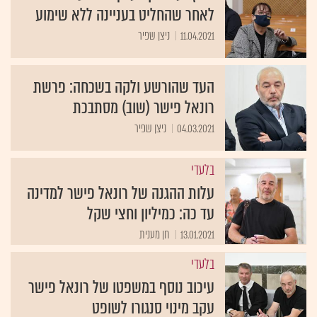
לאחר שהחליט בעניינה ללא שימוע
11.04.2021
ניצן שפיר
העד שהורשע ולקה בשכחה: פרשת
רונאל פישר (שוב) מסתבכת
04.03.2021
ניצן שפיר
בלעדי
עלות ההגנה של רונאל פישר למדינה
עד כה: כמיליון וחצי שקל
13.01.2021
חן מענית
בלעדי
עיכוב נוסף במשפטו של רונאל פישר
עקב מינוי סנגורו לשופט
10.01.2021
חן מענית וניצן שפיר