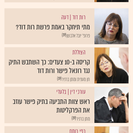
רות דוד
| דעה
מתי תיחקר באמת פרשת רות דוד?
{19}
פרופ' יובל אלבשן
הצוללת
קריסה ב-10 צעדים: כך השתבש התיק
נגד רונאל פישר ורות דוד
{19}
חן מענית ומתן ברניר
עורכי דין
| בלעדי
ראש צוות התביעה בתיק פישר עוזב
את הפרקליטות
{19}
מתן ברניר
רפי רותם