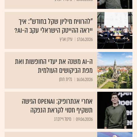
"להרוויח מיליון שקל בחודש": איך
ייראה ההייטק הישראלי עקב ה-AI?
17.06.2026
עידן ארץ
ה-AI משנה את יעדי החופשות ואת
מפת הביקושים העולמית
16.06.2026
גלית חתן
אחרי אנתרופיק: OpenAI הגישה
תשקיף חסוי לקראת הנפקה
09.06.2026
מיטל וייזברג