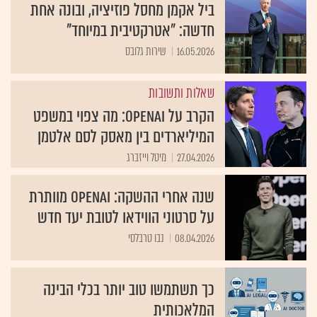
ביל אקמן מחסל פוזיציה, ובונה אחת
חדשה: "אטרקטיבית במיוחד"
16.05.2026
שירות גלובס
שאלות ותשובות
הקרב על OpenAI: מה צפוי במשפט
המיליארדים בין מאסק לסם אלטמן
27.04.2026
מיטל וייזברג
שנה אחרי ההשקה: OpenAI מוותרת
על סרטוני הווידאו לטובת יעד חדש
08.04.2026
נבו טרבלסי
כך תשתמשו טוב יותר בכלי הבינה
המלאכותית