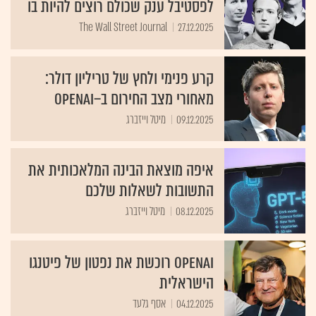
לפסטיבל ענק שכולם רוצים להיות בו
The Wall Street Journal
27.12.2025
קרע פנימי ולחץ של טריליון דולר:
מאחורי מצב החירום ב–OpenAI
09.12.2025
מיטל וייזברג
איפה מוצאת הבינה המלאכותית את
התשובות לשאלות שלכם
08.12.2025
מיטל וייזברג
OpenAI רוכשת את נפטון של פיטנגו
הישראלית
04.12.2025
אסף גלעד