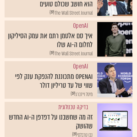
הוא חושב שכולם טועים
{19}
The Wall Street Journal
OpenAI
איך סם אלטמן רתם את עמק הסיליקון
לחלום ה-AI שלו
{19}
The Wall Street Journal
OpenAI
OpenAI מתכוננת להנפקת ענק לפי
שווי של עד טריליון דולר
{19}
מיטל וייזברג
בדיקה טכנולוגית
זה מה שחשבנו על דפדפן ה-AI החדש
שהושק
{19}
נבו טרבלסי