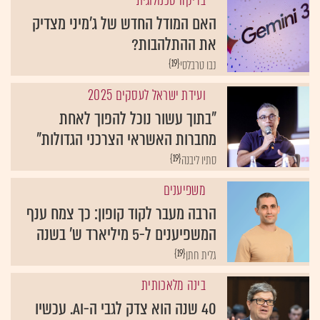
בדיקה טכנולוגית
האם המודל החדש של ג'מיני מצדיק
את ההתלהבות?
{19}
נבו טרבלסי
ועידת ישראל לעסקים 2025
"בתוך עשור נוכל להפוך לאחת
מחברות האשראי הצרכני הגדולות"
{19}
סתיו ליבנה
משפיענים
הרבה מעבר לקוד קופון: כך צמח ענף
המשפיענים ל-5 מיליארד ש' בשנה
{19}
גלית חתן
בינה מלאכותית
40 שנה הוא צדק לגבי ה-AI. עכשיו