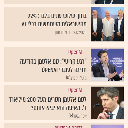
בתוך שלוש שנים בלבד: 92%
מהישראלים משתמשים בכלי AI
03.12.2025
גלית חתן
OpenAI
"רגע קריטי": סם אלטמן בהודעה
חריגה לעובדי OpenAI
{19}
מיטל וייזברג
OpenAI
לסם אלטמן חסרים מעל 200 מיליארד
ד'. מאיפה הוא יביא אותם?
{19}
אסף גלעד