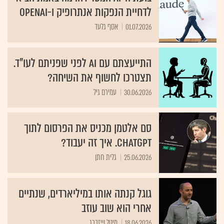
לדחיית הנפקות אנתרופיק ו-OpenAI
01.07.2026
אסף גלעד
התייעצתם עם AI לפני שפניתם לעו"ד.
תצטרכו לחשוף את השיחה?
30.06.2026
עמירם גיל
סם אלטמן מכניס את הפרסום לתוך
ChatGPT. איך זה יעבוד?
25.06.2026
גלית חתן
גוגל קנתה אותו במיליארדים, שנתיים
אחרי הוא שוב עוזב
18.06.2026
מיטל וייזברג