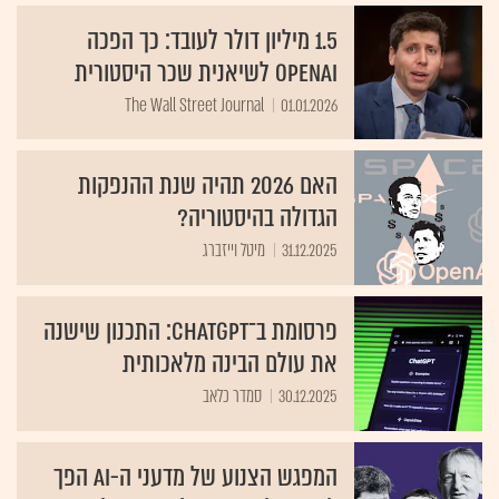
1.5 מיליון דולר לעובד: כך הפכה
OpenAI לשיאנית שכר היסטורית
The Wall Street Journal
01.01.2026
האם 2026 תהיה שנת ההנפקות
הגדולה בהיסטוריה?
31.12.2025
מיטל וייזברג
פרסומת ב־ChatGPT: התכנון שישנה
את עולם הבינה מלאכותית
30.12.2025
סמדר כלאב
המפגש הצנוע של מדעני ה-AI הפך