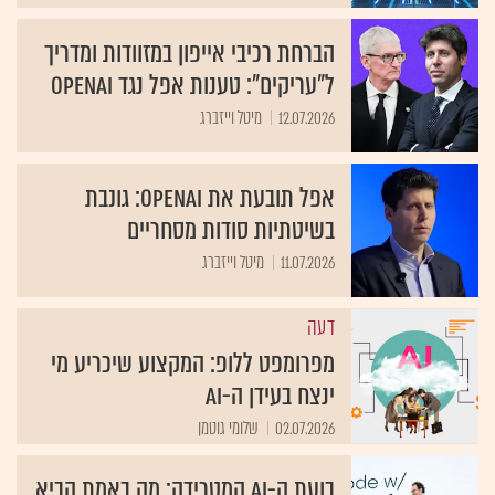
הברחת רכיבי אייפון במזוודות ומדריך
ל"עריקים": טענות אפל נגד OpenAI
12.07.2026
מיטל וייזברג
אפל תובעת את OpenAI: גונבת
בשיטתיות סודות מסחריים
11.07.2026
מיטל וייזברג
דעה
מפרומפט ללופ: המקצוע שיכריע מי
ינצח בעידן ה-AI
02.07.2026
שלומי גוטמן
בועת ה-AI המטרידה: מה באמת הביא