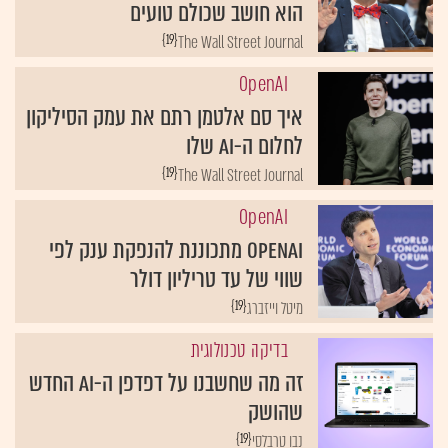
הוא חושב שכולם טועים
{19}
The Wall Street Journal
OpenAI
איך סם אלטמן רתם את עמק הסיליקון
לחלום ה-AI שלו
{19}
The Wall Street Journal
OpenAI
OpenAI מתכוננת להנפקת ענק לפי
שווי של עד טריליון דולר
{19}
מיטל וייזברג
בדיקה טכנולוגית
זה מה שחשבנו על דפדפן ה-AI החדש
שהושק
{19}
נבו טרבלסי