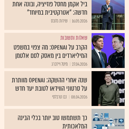
ביל אקמן מחסל פוזיציה, ובונה אחת
חדשה: "אטרקטיבית במיוחד"
16.05.2026
שירות גלובס
שאלות ותשובות
הקרב על OpenAI: מה צפוי במשפט
המיליארדים בין מאסק לסם אלטמן
27.04.2026
מיטל וייזברג
שנה אחרי ההשקה: OpenAI מוותרת
על סרטוני הווידאו לטובת יעד חדש
08.04.2026
נבו טרבלסי
כך תשתמשו טוב יותר בכלי הבינה
המלאכותית