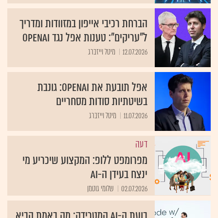
הברחת רכיבי אייפון במזוודות ומדריך
ל"עריקים": טענות אפל נגד OpenAI
12.07.2026
מיטל וייזברג
אפל תובעת את OpenAI: גונבת
בשיטתיות סודות מסחריים
11.07.2026
מיטל וייזברג
דעה
מפרומפט ללופ: המקצוע שיכריע מי
ינצח בעידן ה-AI
02.07.2026
שלומי גוטמן
בועת ה-AI המטרידה: מה באמת הביא