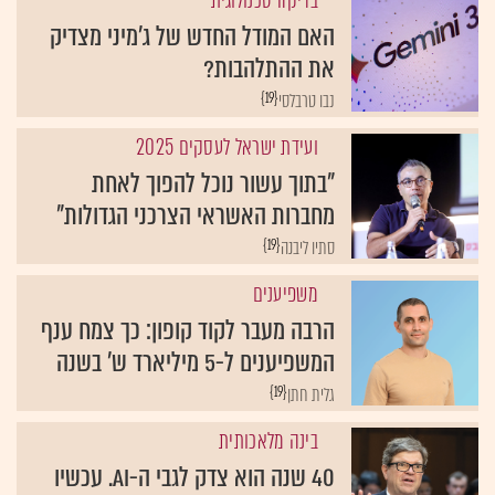
בדיקה טכנולוגית
האם המודל החדש של ג'מיני מצדיק
את ההתלהבות?
{19}
נבו טרבלסי
ועידת ישראל לעסקים 2025
"בתוך עשור נוכל להפוך לאחת
מחברות האשראי הצרכני הגדולות"
{19}
סתיו ליבנה
משפיענים
הרבה מעבר לקוד קופון: כך צמח ענף
המשפיענים ל-5 מיליארד ש' בשנה
{19}
גלית חתן
בינה מלאכותית
40 שנה הוא צדק לגבי ה-AI. עכשיו