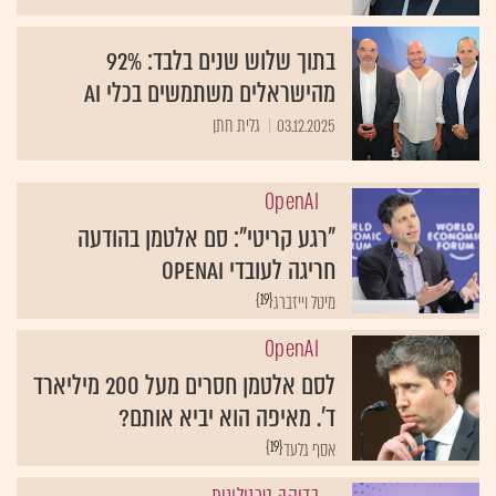
בתוך שלוש שנים בלבד: 92%
מהישראלים משתמשים בכלי AI
03.12.2025
גלית חתן
OpenAI
"רגע קריטי": סם אלטמן בהודעה
חריגה לעובדי OpenAI
{19}
מיטל וייזברג
OpenAI
לסם אלטמן חסרים מעל 200 מיליארד
ד'. מאיפה הוא יביא אותם?
{19}
אסף גלעד