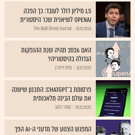
1.5 מיליון דולר לעובד: כך הפכה
OpenAI לשיאנית שכר היסטורית
The Wall Street Journal
01.01.2026
האם 2026 תהיה שנת ההנפקות
הגדולה בהיסטוריה?
31.12.2025
מיטל וייזברג
פרסומת ב־ChatGPT: התכנון שישנה
את עולם הבינה מלאכותית
30.12.2025
סמדר כלאב
המפגש הצנוע של מדעני ה-AI הפך