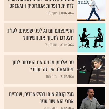
לדחיית הנפקות אנתרופיק ו-OpenAI
01.07.2026
אסף גלעד
התייעצתם עם AI לפני שפניתם לעו"ד.
תצטרכו לחשוף את השיחה?
30.06.2026
עמירם גיל
סם אלטמן מכניס את הפרסום לתוך
ChatGPT. איך זה יעבוד?
25.06.2026
גלית חתן
גוגל קנתה אותו במיליארדים, שנתיים
אחרי הוא שוב עוזב
18.06.2026
מיטל וייזברג