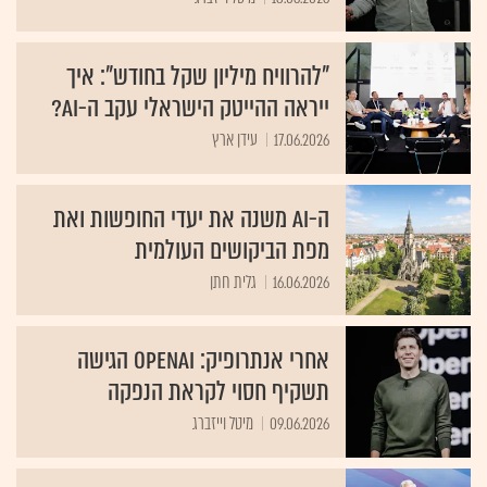
"להרוויח מיליון שקל בחודש": איך
ייראה ההייטק הישראלי עקב ה-AI?
17.06.2026
עידן ארץ
ה-AI משנה את יעדי החופשות ואת
מפת הביקושים העולמית
16.06.2026
גלית חתן
אחרי אנתרופיק: OpenAI הגישה
תשקיף חסוי לקראת הנפקה
09.06.2026
מיטל וייזברג