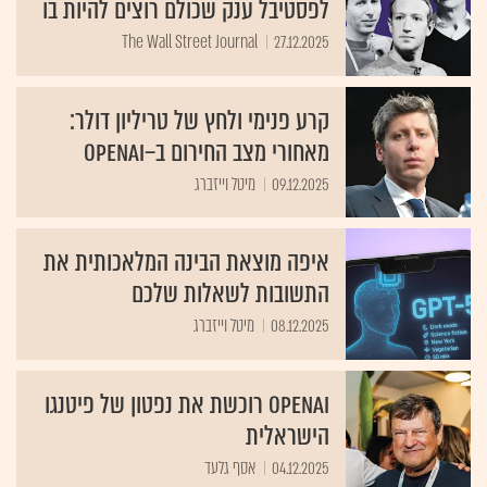
לפסטיבל ענק שכולם רוצים להיות בו
The Wall Street Journal
27.12.2025
קרע פנימי ולחץ של טריליון דולר:
מאחורי מצב החירום ב–OpenAI
09.12.2025
מיטל וייזברג
איפה מוצאת הבינה המלאכותית את
התשובות לשאלות שלכם
08.12.2025
מיטל וייזברג
OpenAI רוכשת את נפטון של פיטנגו
הישראלית
04.12.2025
אסף גלעד