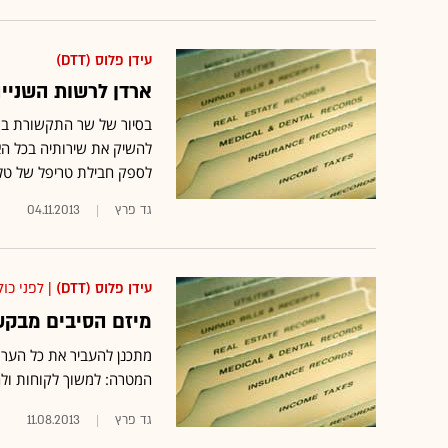
עידן פלוס (DTT)
ארדן לרשות השנייה
בסיור של שר התקשורת בס
להשיק את שירותיה בכל הא
לספק חבילת טריפל של טלוו
גד פרץ
04.11.2013
עידן פלוס (DTT)
| לפני כול
מיזם הסיבים מבקש 
מתכנן להעביר את כל הערוצ
המטרה: למשוך לקוחות ולה
גד פרץ
11.08.2013