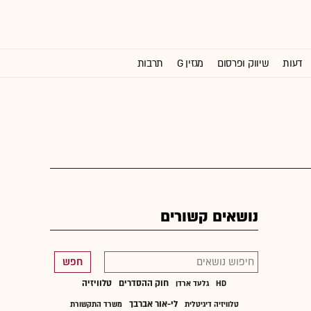
דעות
שיווק ופרסום
מגזין G
תרבות
וול סטריט ג'ורנל
נושאים קשורים
חפש
חוק ההסדרים
טלוויזיה
HD
גלעד ארדן
לי-אור אברבך
טלוויזיה דיגיטלית
משרד התקשורת