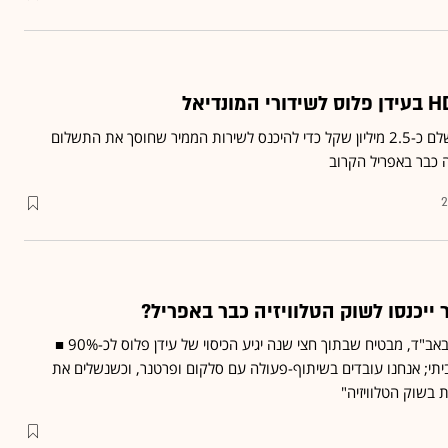
הערכות: רשות השידור תשלם כ-2.5 מיליון שקל כדי להיכנס לשירות הממיר שחוסך את התשלום
לה כבר באפריל הקרוב
2
ייכנסו לשוק הטלוויזיה כבר באפריל?
מנכ"ל הרשות השנייה, שי באב"ד, מבטיח שבתוך חצי שנה יגיע הכיסוי של עידן פלוס לכ-90% ■
כיסוי פנים ביתי; אנחנו עובדים בשיתוף-פעולה עם סלקום ופרטנר, וכשנשלים את
 בשוק הטלוויזיה"