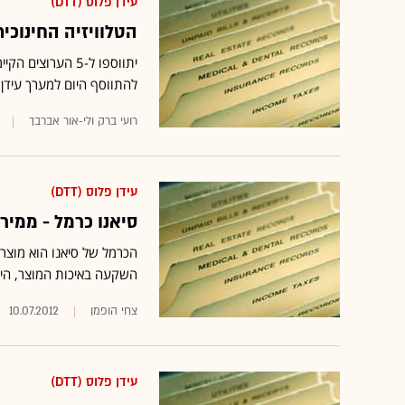
עידן פלוס (DTT)
הטלוויזיה החינוכי
להתווסף היום למערך עידן+
רועי ברק ולי-אור אברבך
עידן פלוס (DTT)
סיאנו כרמל - ממיר 
הכרמל של סיאנו הוא מוצר י
השקעה באיכות המוצר, היה 
צחי הופמן
10.07.2012
עידן פלוס (DTT)