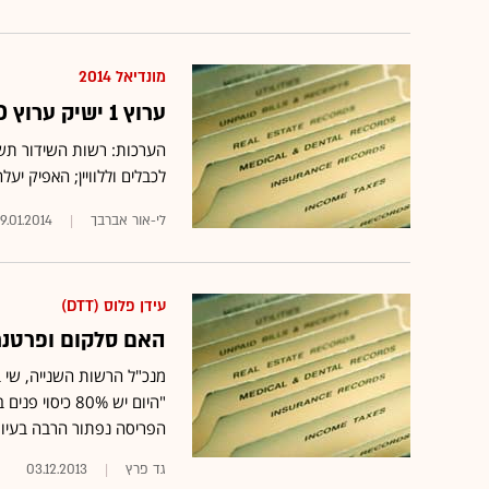
מונדיאל 2014
ערוץ 1 ישיק ערוץ HD בעידן פלוס לשידורי המונדיאל
לכבלים וללוויין; האפיק יע
לי-אור אברבך
9.01.2014
עידן פלוס (DTT)
האם סלקום ופרטנר 
"היום יש 80% 
הפריסה נפתור הרבה בעיות
גד פרץ
03.12.2013