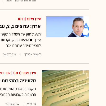
אפרת אהרוני וצחי הופמן
עידן פלוס (DTT)
ארדן: ערוצים 1, 2, 10, 23, 33 ו-99 יופצו גם באינטרנט
הצעת חוק של משרד התקשורת ק
עידן+ ■ הצעת החוק מקדמת את
להפיץ לציבור ערוצים אלה
לי-אור אברבך
14.07.2014
עידן פלוס (DTT)
| לפני כול
טלוויזיה במהירות שיא: IBC תעביר שידורי 
ביקשה ממשרד התקשורת ריש
הרשמית בשבועות הקרובים 
גד פרץ
27.04.2014