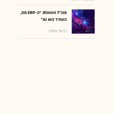
מנכ״ל Rimini: “ה-ERP מת,
העתיד הוא AI"
דניאל איסלר