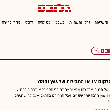
ן והשקעות
נדל''ן ותשתיות
משפט
טכנולוגיה
גלובלי
ניהול וקריירה
של yes והוט?
של תכנים, אבל כזה שלא יתאים לחובבי הספורט או לבתים בהם יש
בני-נוער ■ התכנים של הוט ו-yes הרבה יותר עשירים, אבל המחירים בהתאם ■ כל מה שרציתם
ה