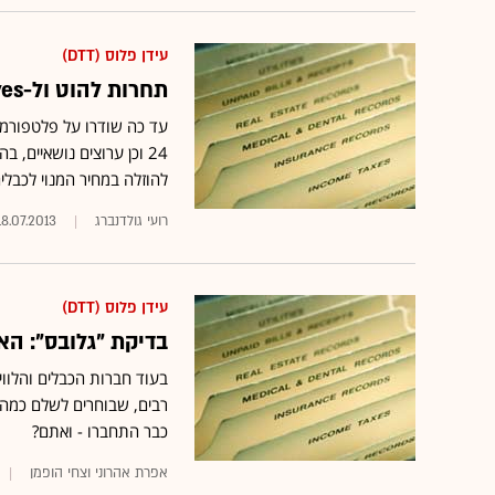
עידן פלוס (DTT)
תחרות להוט ול-yes? ועדת הכלכלה אישרה את הרחבת עידן+
24 וכן ערוצים נושאיים,
להוזלה במחיר המנוי לכבלים 
רועי גולדנברג
18.07.2013
עידן פלוס (DTT)
בדיקת "גלובס": האם
בעוד חברות הכבלים והלווין
רבים, שבוחרים לשלם כמה 
כבר התחברו - ואתם?
אפרת אהרוני וצחי הופמן