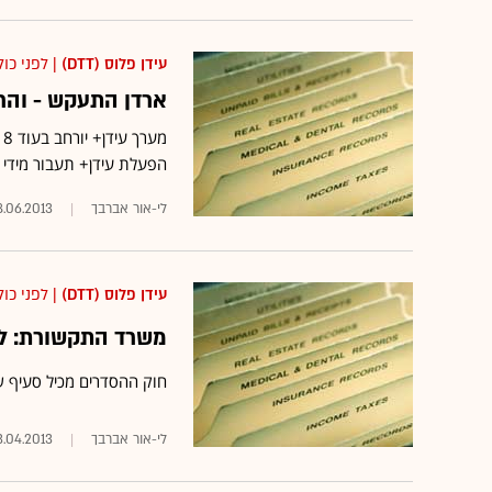
עידן פלוס (DTT)
| לפני כול
ארדן התעקש - והר
מ
הפעלת עידן+ תעבור מידי
לי-אור אברבך
8.06.2013
עידן פלוס (DTT)
| לפני כול
משרד התקשורת: למ
חוק ההסדרים מכיל סעיף 
לי-אור אברבך‏
3.04.2013