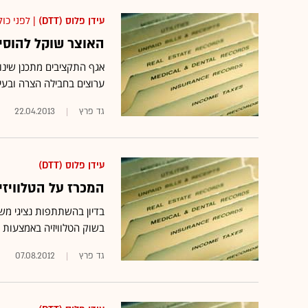
עידן פלוס (DTT)
| לפני כול
האוצר שוקל להוסיף 
אגף התקציבים מתכנן שינו
ערוצים בחבילה הצרה ובעי
גד פרץ
22.04.2013
עידן פלוס (DTT)
המכרז על הטלוויזי
בדיון בהשתתפות נציגי מ
בשוק הטלוויזיה באמצעות 
גד פרץ
07.08.2012