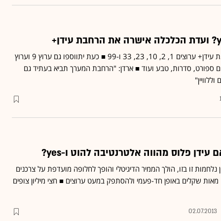
עד כה שודרו על פלטפורמת עידן+ ערוצים 1, 2, 10, 23, 33 ו-99 ■ כעת יתווספו גם ערוץ 9 וערוץ
 בהם ספורט, סדרות, טבע ועוד ■ ארדן: "הרחבת המערך תביא בעתיד גם
וללוויין"
 עידן פלוס מהווה אלטרנטיבה להוט ו-yes?
 נלחמות זו בזו, הולך הממיר הדיגיטלי והופך לחלופה מועדפת על צרכנים
מאות שקלים באופן חד-פעמי ולהסתפק במעט ערוצים ■ חצי מיליון צופים
02.07.2013