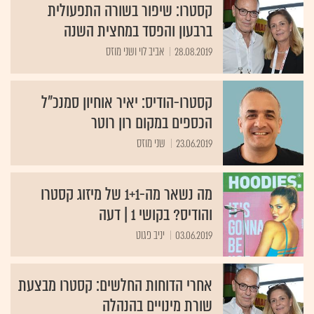
קסטרו: שיפור בשורה התפעולית
ברבעון והפסד במחצית השנה
28.08.2019
אביב לוי ושני מוזס
קסטרו-הודיס: יאיר אוחיון סמנכ"ל
הכספים במקום רון רוטר
23.06.2019
שני מוזס
מה נשאר מה-1+1 של מיזוג קסטרו
והודיס? בקושי 1 | דעה
03.06.2019
יניב פגוט
אחרי הדוחות החלשים: קסטרו מבצעת
שורת מינויים בהנהלה