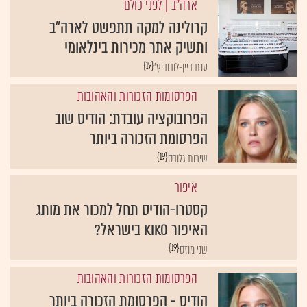
ארה"ב
| לפני כולם
קרולינה למקה תתפשט לארה"ב
ותשיק אתר מכירות בינלאומי
{19}
ענת ביין-לובוביץ'
הפרסומות הזכורות והאהובות
הפרובוקציה עובדת: הודיס שוב
הפרסומת הזכורה ביותר
{19}
שירות גלובס
איפור
קסטרו-הודיס תחל למכור את מותג
האיפור Kiko בישראל?
{19}
שני מוזס
הפרסומות הזכורות והאהובות
הודיס - הפרסומת הזכורה ביותר