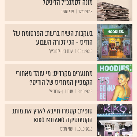
מונה לסמנכ"ל הדיגיטל
12.11.2018
שני מוזס
בעקבות השיח ברשת: הפרסומת של
הודיס - הכי זכורה השבוע
08.11.2018
ענת ביין-לובוביץ'
מתנערים מקרדיט: מי עומד מאחורי
הקמפיין המתריס של הודיס?
31.10.2018
ענת ביין-לובוביץ'
סופית: קסטרו תייבא לארץ את מותג
הקוסמטיקה Kiko Milano
10.10.2018
שני מוזס