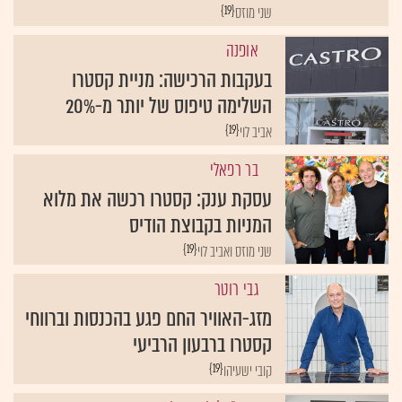
{19}
שני מוזס
אופנה
בעקבות הרכישה: מניית קסטרו
השלימה טיפוס של יותר מ-20%
{19}
אביב לוי
בר רפאלי
עסקת ענק: קסטרו רכשה את מלוא
המניות בקבוצת הודיס
{19}
שני מוזס ואביב לוי
גבי רוטר
מזג-האוויר החם פגע בהכנסות וברווחי
קסטרו ברבעון הרביעי
{19}
קובי ישעיהו