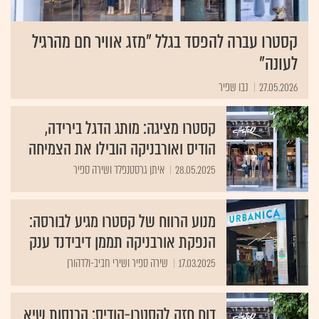
קסטרו עברה להפסד בגלל "מזג אוויר חם מהרגיל
לעונה"
27.05.2026
נבו שפיר
קסטרו מציגה: מותג הדגל בירידה,
הודיס ואורבניקה הובילו את הצמיחה
28.05.2025
איתן גרסטנפלד ושירה ספיר
מנוע הרווח של קסטרו מגיע לבורסה:
הנפקת אורבניקה תממן דיבידנד ענק
17.03.2025
שירה ספיר ושירי חביב-ולדהורן
דוח חזק לקסטרו-הודיס: הכנסות שיא