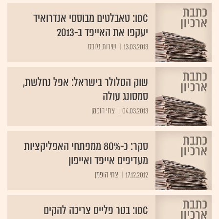
IDC: טאבלטים מבוססי אנדרואיד
יעקפו את האייפד ב-2013
13.03.2013
שירות גלובס
שוק הסלולר בישראל: אפל נחלשת,
סמסונג עולה
04.03.2013
צחי הופמן
סקר: כ-80% ממפתחי האפליקציות
מעדיפים אייפד ואייפון
17.12.2012
צחי הופמן
IDC: בטר פלייס צריכה להקים
אופרציית ליסינג עצמאית