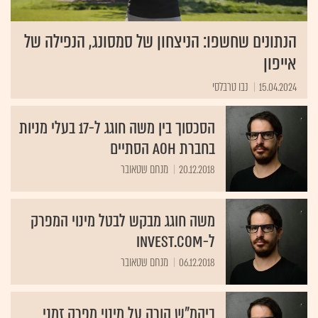
הנתונים שחשפו: הניצחון של סמסונג, הנפילה של
אייפון
15.04.2024
נבו טרבלסי
הסכסוך בין משה חוגג ל-17 בעלי מניות
בחברת AOH הסתיים
20.12.2018
מנחם שטאובר
משה חוגג מבקש לבטל מינוי המפרק
ל-invest.com
06.12.2018
מנחם שטאובר
ביהמ"ש הורה על מינוי מפרק זמני