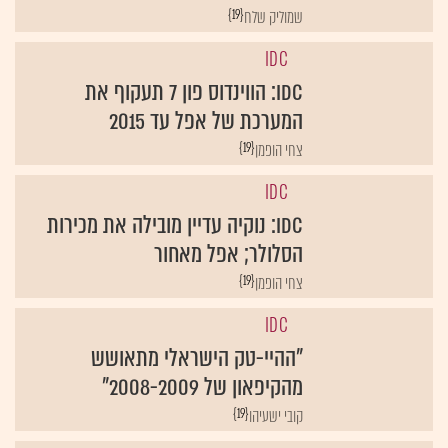
IDC
IDC: הווינדוס פון 7 תעקוף את
המערכת של אפל עד 2015
{19}
צחי הופמן
IDC
IDC: נוקיה עדיין מובילה את מכירות
הסלולר; אפל מאחור
{19}
צחי הופמן
IDC
"ההיי-טק הישראלי מתאושש
מהקיפאון של 2008-2009"
{19}
קובי ישעיהו
acer (אייסר)