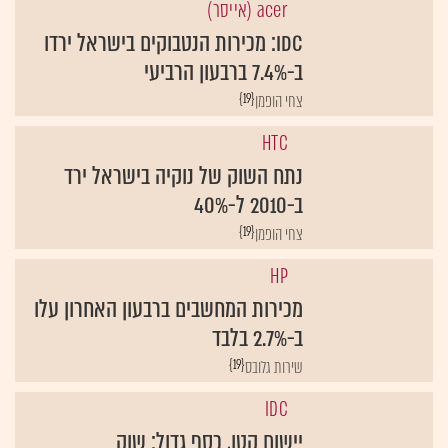
IDC: מכירות הנטבוקים בישראל ירדו
ב-7.4% ברבעון הרביעי
{19}
צחי הופמן
HTC
נתח השוק של נוקיה בישראל ירד
ב-2010 ל-40%
{19}
צחי הופמן
HP
מכירות המחשבים ברבעון האחרון עלו
ב-2.7% בלבד
{19}
שירות גלובס
IDC
יישום קטן, כסף גדול: שוק