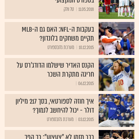
בספורט המקצועי
11.05.2018
טל וולק
בעקבות ה-NFL: האם גם ה-MLB
תקיים משחקים בלונדון?
10.12.2015
מערכת גלובספורט
הקנס האדיר שישלמו הדודג'רס על
חריגה מתקרת השכר
06.12.2015
איך חוזה לספורטאי, בסך 217 מיליון
דולר - יכול להיחשב לנמוך?
03.12.2015
מערכת גלובספורט
כבר מזמן לא "צעצוע": כך הפך