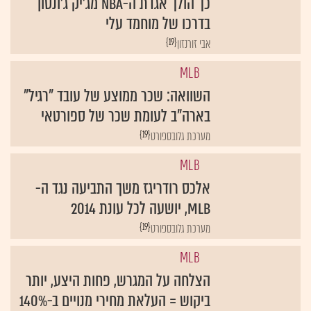
כך הולך אגדת ה-NBA מג'יק ג'ונסון
בדרכו של מוחמד עלי
{19}
אבי זורנזון
MLB
השוואה: שכר ממוצע של עובד "רגיל"
בארה"ב לעומת שכר של ספורטאי
{19}
מערכת גלובספורט
MLB
אלכס רודריגז משך התביעה נגד ה-
MLB, יושעה לכל עונת 2014
{19}
מערכת גלובספורט
MLB
הצלחה על המגרש, פחות היצע, יותר
ביקוש = העלאת מחירי מנויים ב-140%