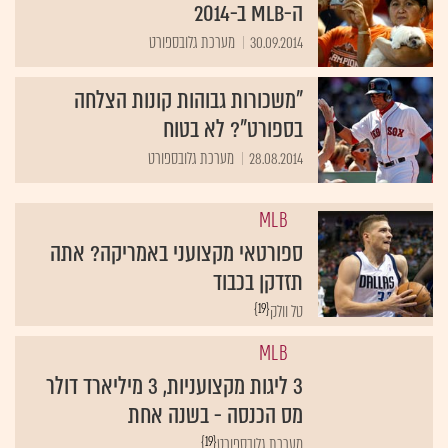
ה-MLB ב-2014
30.09.2014
מערכת גלובספורט
"משכורות גבוהות קונות הצלחה
בספורט"? לא בטוח
28.08.2014
מערכת גלובספורט
MLB
ספורטאי מקצועני באמריקה? אתה
תזדקן בכבוד
{19}
טל וולק
MLB
3 ליגות מקצועניות, 3 מיליארד דולר
מס הכנסה - בשנה אחת
{19}
מערכת גלובספורט