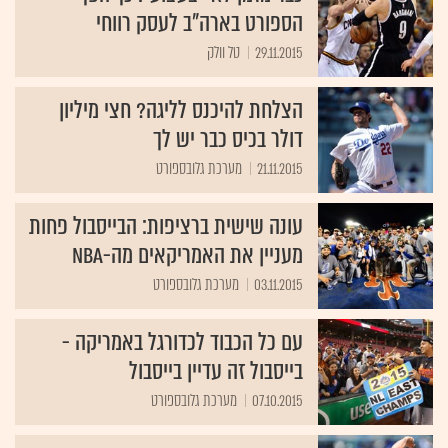
הספורט בארה"ב לעסק רווחי
29.11.2015
טל וולק
הצלחת להיכנס לליגה? חצי מיליון
דולר בכיס כבר יש לך
21.11.2015
מערכת גלובספורט
עונה שישית ברציפות: הבייסבול פחות
מעניין את האמריקאים מה-NBA
03.11.2015
מערכת גלובספורט
עם כל הכבוד לכדורגל באמריקה -
בייסבול זה עדיין בייסבול
07.10.2015
מערכת גלובספורט