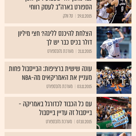
הספורט בארה"ב לעסק רווחי
29.11.2015
טל וולק
הצלחת להיכנס לליגה? חצי מיליון
דולר בכיס כבר יש לך
21.11.2015
מערכת גלובספורט
עונה שישית ברציפות: הבייסבול פחות
מעניין את האמריקאים מה-NBA
03.11.2015
מערכת גלובספורט
עם כל הכבוד לכדורגל באמריקה -
בייסבול זה עדיין בייסבול
07.10.2015
מערכת גלובספורט