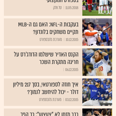
בספורט המקצועי
11.05.2018
טל וולק
בעקבות ה-NFL: האם גם ה-MLB
תקיים משחקים בלונדון?
10.12.2015
מערכת גלובספורט
הקנס האדיר שישלמו הדודג'רס על
חריגה מתקרת השכר
06.12.2015
איך חוזה לספורטאי, בסך 217 מיליון
דולר - יכול להיחשב לנמוך?
03.12.2015
מערכת גלובספורט
כבר מזמן לא "צעצוע": כך הפך