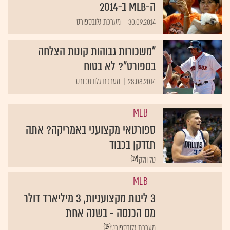
ה-MLB ב-2014
30.09.2014
מערכת גלובספורט
"משכורות גבוהות קונות הצלחה
בספורט"? לא בטוח
28.08.2014
מערכת גלובספורט
MLB
ספורטאי מקצועני באמריקה? אתה
תזדקן בכבוד
{19}
טל וולק
MLB
3 ליגות מקצועניות, 3 מיליארד דולר
מס הכנסה - בשנה אחת
{19}
מערכת גלובספורט