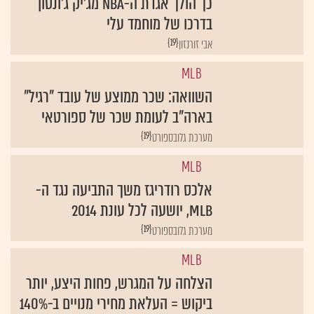
כך הולך אגדת ה-NBA מג'יק ג'ונסון
בדרכו של מוחמד עלי
{19}
אבי זורנזון
MLB
השוואה: שכר ממוצע של עובד "רגיל"
בארה"ב לעומת שכר של ספורטאי
{19}
מערכת גלובספורט
MLB
אלכס רודריגז משך התביעה נגד ה-
MLB, יושעה לכל עונת 2014
{19}
מערכת גלובספורט
MLB
הצלחה על המגרש, פחות היצע, יותר
ביקוש = העלאת מחירי מנויים ב-140%