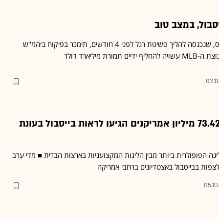
סבול, במצב טוב
רשמית: לוס אנג'לס דודג'רס, שנכנסה להליך פשיטת רגל לפני 4 חודשים, תימכר בפיקוח ביהמ"ש
רת מיליארד דולר
02.11
הספורט של העם: 73.42 מיליון אמריקנים הגיעו לראות בייסבול בעונת
 הליגה הפופולרית ביותר מבין הליגות המקצועניות בארצות הברית ■ מדי ערב
05.10