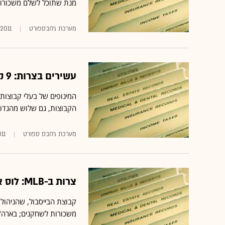
מנת שתוכל לשלם משכורו
מערכת גלובספורט
.2011
עשירים בצרות: 9 קבוצות ב-MLB חרגו מהתקרה המותרת לחובות
המינופים של בעלי קבוצות 
הקבוצות, גם שלוש מהגדולות
מערכת גלובס ספורט
11
צרות ב-MLB: לוס אנג'לס דודג'רס על סף פשיטת רגל
קבוצת הבייסבול, שהניהול
משכורות לשחקנים; בארה"ב