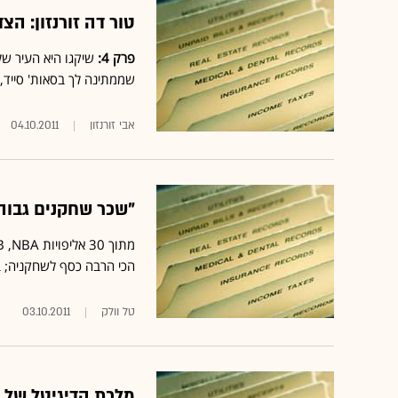
טור דה זורנזון: הצ
פרק 4:
שיקגו היא העיר של 
שממתינה לך בסאות' סייד,
אבי זורנזון
04.10.2011
"שכר שחקנים גבוה
הכי הרבה כסף לשחקניה; 
טל וולק
03.10.2011
מלכת הדיגיטל של הס