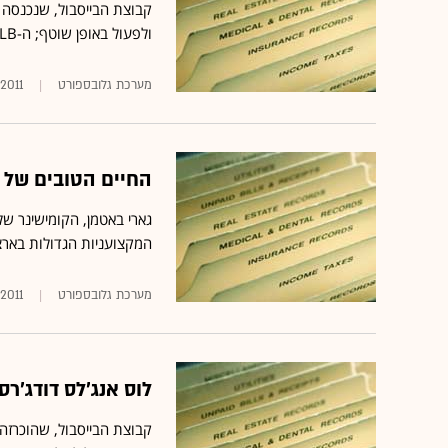
קבוצת הבייסבול, שנכנסה 
ולפעול באופן שוטף; ה-MLB לא תוכל להשתלט על הפרנצ'ייז
מערכת גלובספורט
.2011
החיים הטובים של 
המקצועניות הגדולות בארצו
מערכת גלובספורט
.2011
לוס אנג'לס דודג'רס