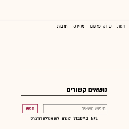
דעות
שיווק ופרסום
מגזין G
תרבות
וול סטריט ג'ורנל
נושאים קשורים
חפש
בייסבול
NFL
לונדון
לוס אנג'לס דודג'רס