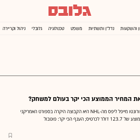
ן והשקעות
נדל''ן ותשתיות
משפט
טכנולוגיה
גלובלי
ניהול וקריירה
את המחיר הממוצע הכי יקר בעולם למשחק?
לייקרס? ברצלונה? דווקא טורונטו מייפל ליפס מה-NHL היא הקבוצה היקרה בספורט האמריקני
ענף הכי יקר: פוטבול