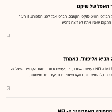
ד האפל של שיקגו
הבולס, הווייט-סוקס, הקאבס, הברס. אבל לפני הספורט: זו העיר
 המקום שאליו אתה לא רוצה להגיע
 מביא אליפות". באמת?
מתוך 30 אליפויות ‏NBA‏,‏MLB ‎‏ ו-NFL בעשור האחרון, רק פעמיים זכתה בתואר הקבוצה ששילמה
בכדורגל המשכורות דווקא משחקות תפקיד יותר משמעותי
פורט האמריקני: ה-NFL