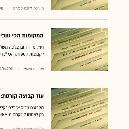
מערכת גלובס ספורט
11
המקומות הכי טובי
לקבוצות הספורט הכי "נדיב
שרון בורנשטיין
1.04.2011
עוד קבוצה קורסת: ה-MLB לקחה אחריות על תפעול ה
הקבוצה מלוס אנג'לס נקלע
רק לאחרונה לקחה ה-NBA בעלות על ניו אורלינס הורנטס