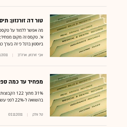
טור דה זורנזון: תי
מה אפשר ללמוד על טקסס מ
א'. טקסס זה מקום מפחיד; ב
ביוסטון ברגל כי זה בערך כ
אבי זורנזון, ארה"ב
1.2011
מפחיד עד כמה ספו
בהשוואה ל-22% לפני עשור ■ קבוצות גוררות חובות שמסתכמים ב-18.2 מיליארד דולר
טל וולק
02.11.2011