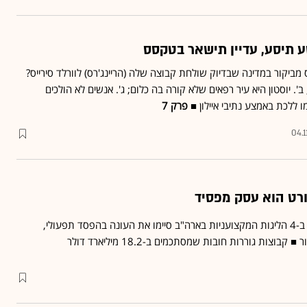
סע תיסע, עדיין תישאר בטקסס
ביקור במדינה שבדיוק שולחת קבוצה שלה (הריינג'רס) לוורלד סירייס?
'. יוסטון היא עיר רפאים שלא קורה בה כלום; ג'. אנשים לא הולכים
מו ללכת באמצע נתיבי איילון ■
פרק 7
04.1
רט הוא עסק מפסיד
31% מתוך 122 הקבוצות ב-4 הליגות המקצועניות בארה"ב סיימו את העונה בהפסד תפעולי,