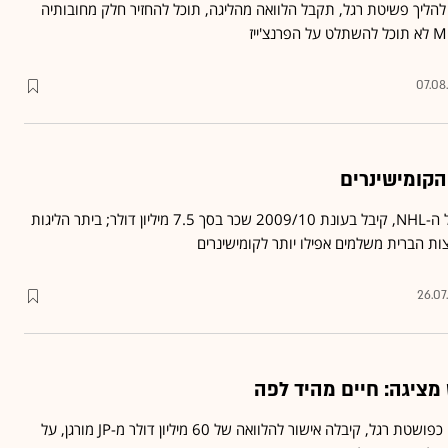
להליך פשיטת רגל, תקבל הלוואה מהליגה, תוכל להחזיר חלק מחובותיה
07.08
הקומישינרים
גארי באטמן, הקומישינר של ה-NHL, קיבל בעונת 2009/10 שכר בסך 7.5 מיליון דולר; ביתר הליגות
ת הברית משלמים אפילו יותר לקומישינרים
26.07
 מציגה: חיים מהיד לפה
קבוצת הבייסבול, שהוכרזה כפושטת רגל, קיבלה אישור להלוואה של 60 מיליון דולר מ-JP מורגן, על