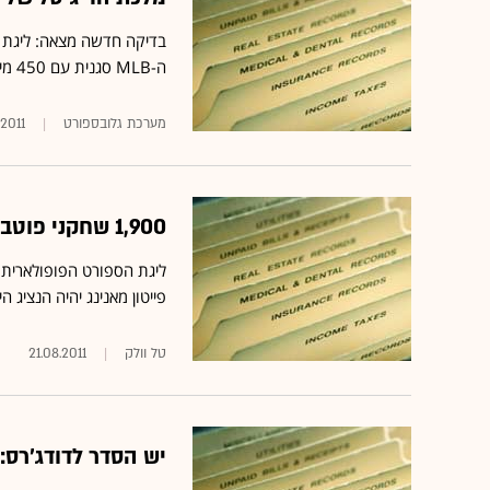
בדיקה חדשה מצאה: ליגת הפ
ה-MLB סגנית עם 450 מיליון דולר, ה-NBA משתרכת מאחור יחד עם ה-NHL
מערכת גלובספורט
.2011
1,900 שחקני פוטבול, ורק אחד מרוויח מעל 20 מיליון דולר
ליגת הספורט הפופולארית ו
פייטון מאנינג יהיה הנציג היחיד במועדון 
טל וולק
21.08.2011
יש הסדר לדודג'רס: ה-MLB תלווה לקבוצה 150 מילי