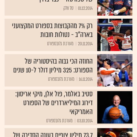
01.12.2014
טל וולק
רק 7% מהקבוצות בספורט המקצועני
בארה"ב - נטולות חובות
20.11.2014
מערכת גלובספורט
החוזה הכי גבוה בהיסטוריה של
הספורט: 325 מיליון דולר ל-10 שנים
16.11.2014
מערכת גלובספורט
סטיב באלמר, פול אלן, מיקי אריסון:
דירוג המיליארדרים של הספורט
האמריקאי
03.10.2014
מערכת גלובספורט
73.7 מיליון צופים בעונה הסדירה של