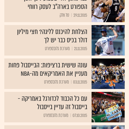
הספורט בארה"ב לעסק רווחי
29.11.2015
טל וולק
הצלחת להיכנס לליגה? חצי מיליון
דולר בכיס כבר יש לך
21.11.2015
מערכת גלובספורט
עונה שישית ברציפות: הבייסבול פחות
מעניין את האמריקאים מה-NBA
03.11.2015
מערכת גלובספורט
עם כל הכבוד לכדורגל באמריקה -
בייסבול זה עדיין בייסבול
07.10.2015
מערכת גלובספורט