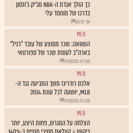
כך הולך אגדת ה-NBA מג'יק ג'ונסון
בדרכו של מוחמד עלי
{19}
אבי זורנזון
MLB
השוואה: שכר ממוצע של עובד "רגיל"
בארה"ב לעומת שכר של ספורטאי
{19}
מערכת גלובספורט
MLB
אלכס רודריגז משך התביעה נגד ה-
MLB, יושעה לכל עונת 2014
{19}
מערכת גלובספורט
MLB
הצלחה על המגרש, פחות היצע, יותר
ביקוש = העלאת מחירי מנויים ב-140%