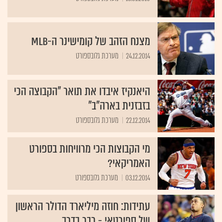
מצנח הזהב של קומישינר ה-MLB
24.12.2014
מערכת גלובספורט
היאנקיז איבדו את תואר "הקבוצה הכי
בזבזנית בארה"ב"
22.12.2014
מערכת גלובספורט
מי הקבוצות הכי מרוויחות בספורט
האמריקאי?
03.12.2014
מערכת גלובספורט
עתידות: חוזה מיליארד הדולר הראשון
של ספורטאי - כבר בדרך