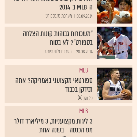
ה-MLB ב-2014
30.09.2014
מערכת גלובספורט
"משכורות גבוהות קונות הצלחה
בספורט"? לא בטוח
28.08.2014
מערכת גלובספורט
MLB
ספורטאי מקצועני באמריקה? אתה
תזדקן בכבוד
{19}
טל וולק
MLB
3 ליגות מקצועניות, 3 מיליארד דולר
מס הכנסה - בשנה אחת
{19}
מערכת גלובספורט