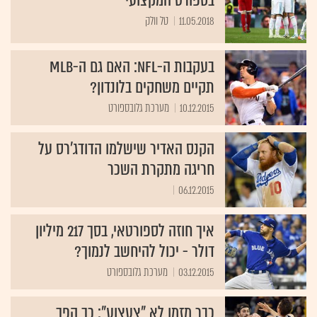
בספורט המקצועי
11.05.2018
טל וולק
בעקבות ה-NFL: האם גם ה-MLB
תקיים משחקים בלונדון?
10.12.2015
מערכת גלובספורט
הקנס האדיר שישלמו הדודג'רס על
חריגה מתקרת השכר
06.12.2015
איך חוזה לספורטאי, בסך 217 מיליון
דולר - יכול להיחשב לנמוך?
03.12.2015
מערכת גלובספורט
כבר מזמן לא "צעצוע": כך הפך