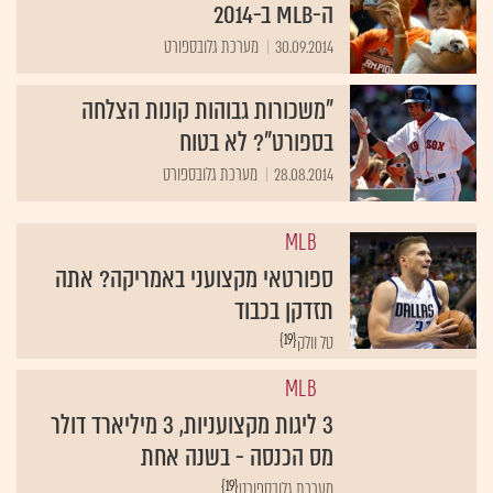
ה-MLB ב-2014
30.09.2014
מערכת גלובספורט
"משכורות גבוהות קונות הצלחה
בספורט"? לא בטוח
28.08.2014
מערכת גלובספורט
MLB
ספורטאי מקצועני באמריקה? אתה
תזדקן בכבוד
{19}
טל וולק
MLB
3 ליגות מקצועניות, 3 מיליארד דולר
מס הכנסה - בשנה אחת
{19}
מערכת גלובספורט