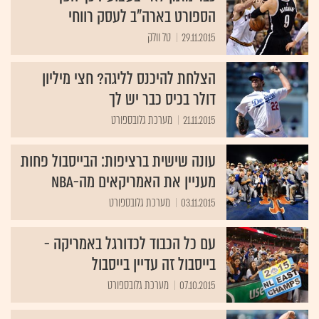
הספורט בארה"ב לעסק רווחי
29.11.2015
טל וולק
הצלחת להיכנס לליגה? חצי מיליון
דולר בכיס כבר יש לך
21.11.2015
מערכת גלובספורט
עונה שישית ברציפות: הבייסבול פחות
מעניין את האמריקאים מה-NBA
03.11.2015
מערכת גלובספורט
עם כל הכבוד לכדורגל באמריקה -
בייסבול זה עדיין בייסבול
07.10.2015
מערכת גלובספורט