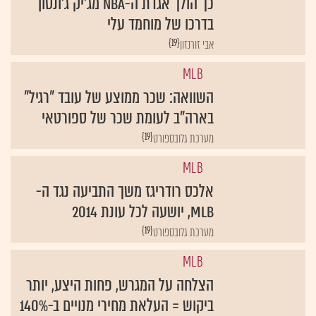
כך הולך אגדת ה-NBA מג'יק ג'ונסון
בדרכו של מוחמד עלי
{19}
אבי זורנזון
MLB
השוואה: שכר ממוצע של עובד "רגיל"
בארה"ב לעומת שכר של ספורטאי
{19}
מערכת גלובספורט
MLB
אלכס רודריגז משך התביעה נגד ה-
MLB, יושעה לכל עונת 2014
{19}
מערכת גלובספורט
MLB
הצלחה על המגרש, פחות היצע, יותר
ביקוש = העלאת מחירי מנויים ב-140%