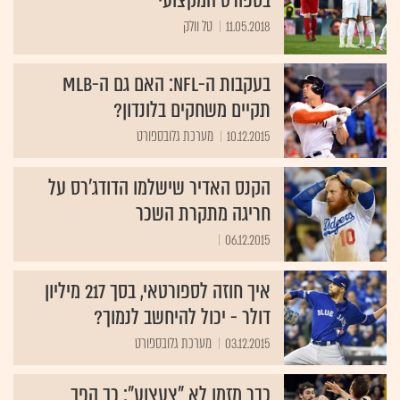
בספורט המקצועי
11.05.2018
טל וולק
בעקבות ה-NFL: האם גם ה-MLB
תקיים משחקים בלונדון?
10.12.2015
מערכת גלובספורט
הקנס האדיר שישלמו הדודג'רס על
חריגה מתקרת השכר
06.12.2015
איך חוזה לספורטאי, בסך 217 מיליון
דולר - יכול להיחשב לנמוך?
03.12.2015
מערכת גלובספורט
כבר מזמן לא "צעצוע": כך הפך