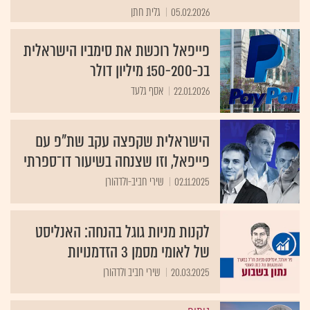
05.02.2026
גלית חתן
פייפאל רוכשת את סימביו הישראלית
בכ-150-200 מיליון דולר
22.01.2026
אסף גלעד
הישראלית שקפצה עקב שת"פ עם
פייפאל, וזו שצנחה בשיעור דו־ספרתי
02.11.2025
שירי חביב-ולדהורן
לקנות מניות גוגל בהנחה: האנליסט
של לאומי מסמן 3 הזדמנויות
20.03.2025
שירי חביב ולדהורן