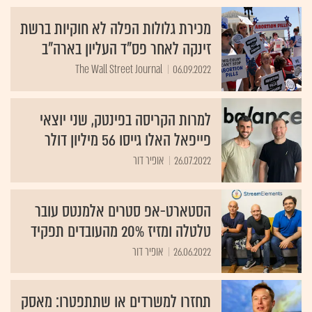
מכירת גלולות הפלה לא חוקיות ברשת
זינקה לאחר פס"ד העליון בארה"ב
The Wall Street Journal
06.09.2022
למרות הקריסה בפינטק, שני יוצאי
פייפאל האלו גייסו 56 מיליון דולר
26.07.2022
אופיר דור
הסטארט-אפ סטרים אלמנטס עובר
טלטלה ומזיז 20% מהעובדים תפקיד
26.06.2022
אופיר דור
תחזרו למשרדים או שתתפטרו: מאסק