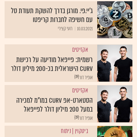
ג'יי.פי. מורגן בדרך להשקת תעודת סל
עם חשיפה לחברות קריפטו
10.03.2021
רועי קצירי
אקזיטים
רשמית: פייפאל מודיעה על רכישת
Curv הישראלית בכ-200 מיליון דולר
{19}
אופיר דור
אקזיטים
הסטארט-אפ Curv במו"מ למכירה
במעל 200 מיליון דולר לפייפאל
{19}
אופיר דור
ביטקוין
| ניתוח