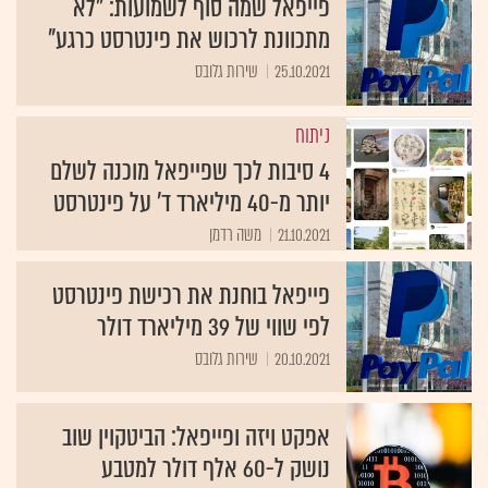
פייפאל שמה סוף לשמועות: "לא
מתכוונת לרכוש את פינטרסט כרגע"
25.10.2021
שירות גלובס
ניתוח
4 סיבות לכך שפייפאל מוכנה לשלם
יותר מ-40 מיליארד ד' על פינטרסט
21.10.2021
משה רדמן
פייפאל בוחנת את רכישת פינטרסט
לפי שווי של 39 מיליארד דולר
20.10.2021
שירות גלובס
אפקט ויזה ופייפאל: הביטקוין שוב
נושק ל-60 אלף דולר למטבע