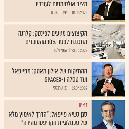
מציב אולטימטום לעובדיו
01.06.2022
שירות גלובס
הקיצוצים מגיעים לפינטק: קלרנה
מתכננת לפטר 10% מהעובדים
23.05.2022
אסף גלעד
ההחזקות של אילון מאסק: מפייפאל
ועד טסלה ו-SpaceX
27.04.2022
נבו טרבלסי
ראיון
סגן נשיא פייפאל: "הדרך לאימוץ מלא
של טכנולוגיית הקריפטו מהירה"