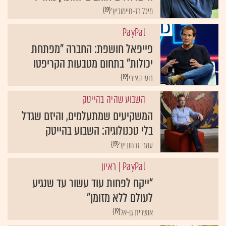
{19}
מיכל רז-חיימוביץ'
פייפאל חושפת: החברה "מפתחת
יכולות" בתחום מטבעות הקריפטו
{19}
רועי קצירי
השבוע שהיה בהייטק
המשקיעים שמתעלמים, והיזם שגדל
בלי טכנולוגיה: השבוע בהייטק
{19}
עמרי זרחוביץ'
| ראיון
“ייקח לפחות עוד עשור עד שנגיע
לעולם ללא מזומן”
{19}
אושרית גן-אל