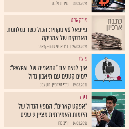
31.03.2021
שירות גלובס
פודקאסט
פייפאל VS סקוויר: הכול כשר במלחמת
הארנקים של אמריקה
24.03.2021
ד"ר אושי שהם-קראוס
פיצ'ר
איך לנצח את "המאפיה של PayPal":
יזמים קטנים עם תיאבון גדול
19.03.2021
ניל"י גולדפיין ורונן גפני
דעה
"אפקט קארים": המפץ הגדול של
היזמות האמירתית מציין 9 שנים
14.03.2021
יריב כהן