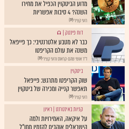
מדוע הביטקוין הכפיל את מחירו
השנה? 4 סיבות אפשריות
{19}
רועי קצירי
דוח פינטק
|
כבר לא מטבע אלטרנטיבי: כך פייפאל
משנה את עולם הקריפטו
{19}
ד"ר אושי שהם-קראוס ורועי קצירי
ביטקוין
שוק הקריפטו מתרגש: פייפאל
תאפשר קנייה ומכירה של ביטקוין
{19}
רועי קצירי
קניות באינטרנט
| ראיון
על איקאה, האמירויות ולמה
הישראלים אוהבים להזמין מחו"ל