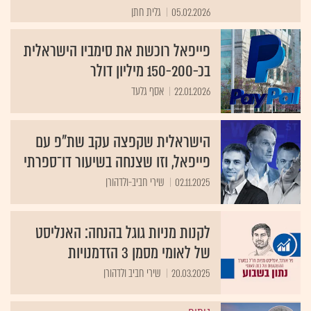
05.02.2026
גלית חתן
פייפאל רוכשת את סימביו הישראלית
בכ-150-200 מיליון דולר
22.01.2026
אסף גלעד
הישראלית שקפצה עקב שת"פ עם
פייפאל, וזו שצנחה בשיעור דו־ספרתי
02.11.2025
שירי חביב-ולדהורן
לקנות מניות גוגל בהנחה: האנליסט
של לאומי מסמן 3 הזדמנויות
20.03.2025
שירי חביב ולדהורן