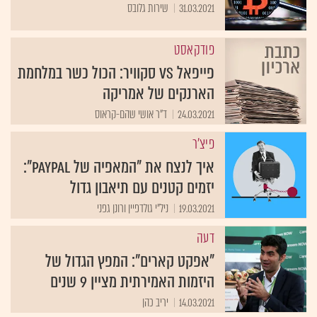
31.03.2021
שירות גלובס
פודקאסט
פייפאל VS סקוויר: הכול כשר במלחמת
הארנקים של אמריקה
24.03.2021
ד"ר אושי שהם-קראוס
פיצ'ר
איך לנצח את "המאפיה של PayPal":
יזמים קטנים עם תיאבון גדול
19.03.2021
ניל"י גולדפיין ורונן גפני
דעה
"אפקט קארים": המפץ הגדול של
היזמות האמירתית מציין 9 שנים
14.03.2021
יריב כהן