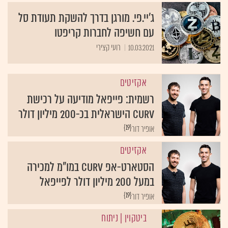
ג'יי.פי. מורגן בדרך להשקת תעודת סל
עם חשיפה לחברות קריפטו
10.03.2021
רועי קצירי
אקזיטים
רשמית: פייפאל מודיעה על רכישת
Curv הישראלית בכ-200 מיליון דולר
{19}
אופיר דור
אקזיטים
הסטארט-אפ Curv במו"מ למכירה
במעל 200 מיליון דולר לפייפאל
{19}
אופיר דור
ביטקוין
| ניתוח