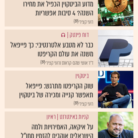
מדוע הביטקוין הכפיל את מחירו
השנה? 4 סיבות אפשריות
{19}
רועי קצירי
דוח פינטק
|
כבר לא מטבע אלטרנטיבי: כך פייפאל
משנה את עולם הקריפטו
{19}
ד"ר אושי שהם-קראוס ורועי קצירי
ביטקוין
שוק הקריפטו מתרגש: פייפאל
תאפשר קנייה ומכירה של ביטקוין
{19}
רועי קצירי
קניות באינטרנט
| ראיון
על איקאה, האמירויות ולמה
הישראלים אוהבים להזמין מחו"ל