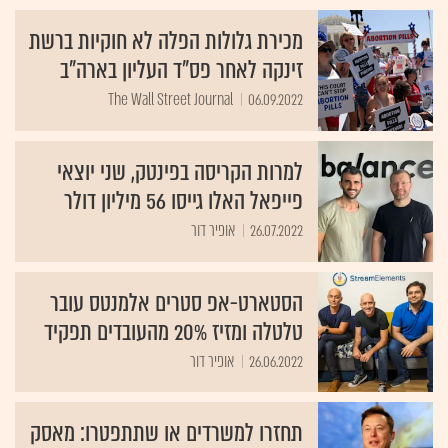
מכירת גלולות הפלה לא חוקיות ברשת
זינקה לאחר פס"ד העליון בארה"ב
The Wall Street Journal
06.09.2022
למרות הקריסה בפינטק, שני יוצאי
פייפאל האלו גייסו 56 מיליון דולר
26.07.2022
אופיר דור
הסטארט-אפ סטרים אלמנטס עובר
טלטלה ומזיז 20% מהעובדים תפקיד
26.06.2022
אופיר דור
תחזרו למשרדים או שתתפטרו: מאסק