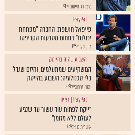
{19}
מיכל רז-חיימוביץ'
פייפאל חושפת: החברה "מפתחת
יכולות" בתחום מטבעות הקריפטו
{19}
רועי קצירי
השבוע שהיה בהייטק
המשקיעים שמתעלמים, והיזם שגדל
בלי טכנולוגיה: השבוע בהייטק
{19}
עמרי זרחוביץ'
| ראיון
“ייקח לפחות עוד עשור עד שנגיע
לעולם ללא מזומן”
{19}
אושרית גן-אל