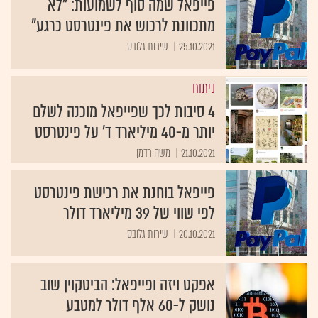
פייפאל שמה סוף לשמועות: "לא
מתכוונת לרכוש את פינטרסט כרגע"
25.10.2021
שירות גלובס
ניתוח
4 סיבות לכך שפייפאל מוכנה לשלם
יותר מ-40 מיליארד ד' על פינטרסט
21.10.2021
משה רדמן
פייפאל בוחנת את רכישת פינטרסט
לפי שווי של 39 מיליארד דולר
20.10.2021
שירות גלובס
אפקט ויזה ופייפאל: הביטקוין שוב
נושק ל-60 אלף דולר למטבע