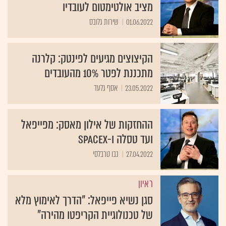
מציב אולטימטום לעובדיו
01.06.2022
שירות גלובס
הקיצוצים מגיעים לפינטק: קלרנה
מתכננת לפטר 10% מהעובדים
23.05.2022
אסף גלעד
ההחזקות של אילון מאסק: מפייפאל
ועד טסלה ו-SpaceX
27.04.2022
נבו טרבלסי
ראיון
סגן נשיא פייפאל: "הדרך לאימוץ מלא
של טכנולוגיית הקריפטו מהירה"