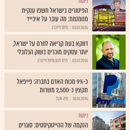
ניתוח
הפיטורים בישראל חשפו ענקית
מנומנמת: מה עובר על איביי?
03.07.2024
מיטל וייזברג
דווקא בעת קריאה לחרם על ישראל,
יותר עסקים מוכרים בשוק הגלובלי
02.07.2024
גלית חתן ומיטל וייזברג
כ-9% מכוח האדם בחברה: פייפאל
תקצץ כ-2,500 משרות
30.01.2024
חיה אנגל
ניתוח
הנקמה של ההייטקיסטים: סוגרים