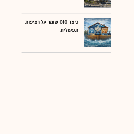
כיצד CIO שומר על רציפות
תפעולית