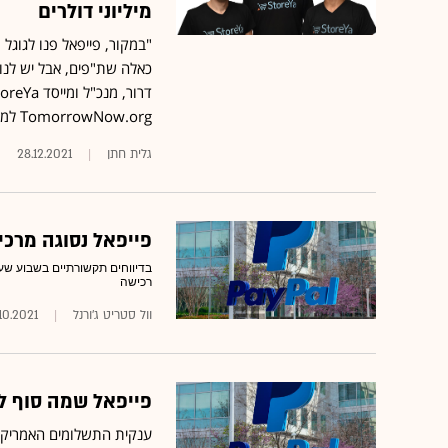
מיליוני דולרים
"במקור, פייפאל פנו לגוגל 
כאלה שת"פים, אבל יש לנו
TomorrowNow.org למען מודיעין אקלימי שיעזור לחוסן החקלאי באפריקה •
גלית חתן
28.12.2021
פייפאל נסוגה מרכי
בדיווחים תקשורתיים בשבוע שע
רכישה
וול סטריט ג'ורנל
10.2021
פייפאל שמה סוף ל
ענקית התשלומים האמריקא