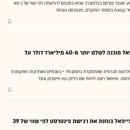
החברתית בשלב זה • בשבוע שעבר פורסם בבלומברג שהיא במגעים לרכישתה לפי שווי של כ-40
יפאל קופצת במסחר המוקדם; פינטרסט צונחת
4 סיבות לכך שפייפאל מוכנה לשלם יותר מ-40 מיליארד דולר על
ן ולרשת חברתית שמתמקדת בתמונות? • בשנתיים האחרונות האיקומרס
ות, ופייפאל רוצה להיות שם בדיוק כמו פייסבוק וגוגל
עסקת ענק בדרך? פייפאל בוחנת את רכישת פינטרסט לפי שווי של 39