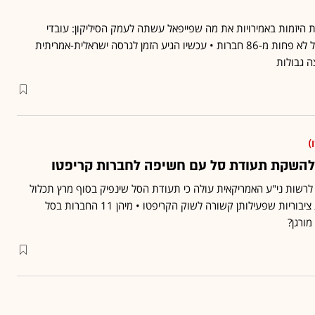
יזמות באמירויות את מה שפייפאל עשתה לעמק הסיליקון: עובדי
החברה לשעבר אחראיים על לא פחות מ-86 חברות • עכשיו הגיע הזמן לגרסה ישראלית-אמריתית
 גבולות
)
רך להשקת תעודת סל עם חשיפה לחברות קריפטו
רשות ני"ע האמריקאית עולה כי תעודת הסל שינפיק בסוף מרץ תכלול
החזקות במניות של חברות ציבוריות שפעילותן קשורה לשוק הקריפטו • מיהן 11 החברות בסל
מורגן?