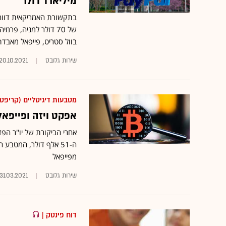
מיליארד דולר
בתקשורת האמריקאית דווח
בוול סטריט, פייפאל מאבדת
שירות גלובס
20.10.2021
מטבעות דיגיטליים (קריפטו
אפקט ויזה ופייפאל: הביטקו
אחרי הביקורת של יו"ר הפד 
ה-51 אלף דולר, המטבע
מפייפאל
שירות גלובס
31.03.2021
דוח פינטק
|