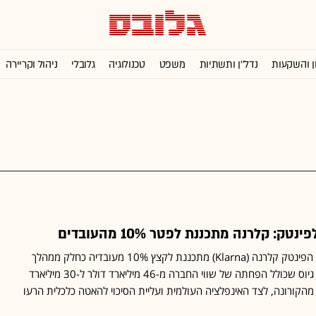
ן והשקעות
נדל''ן ותשתיות
משפט
טכנולוגיה
גלובלי
ניהול וקריירה
ק: קלרנה מתכננת לפטר 10% מהעובדים
בשבדיה מדווחים כי ענקית הפינטק קלרנה (Klarna) מתכננת לקצץ 10% מעובדיה כחלק ממהלך
ארגון מחדש ויציאה לסיבוב גיוס שכולל הפחתה של שווי החברה מ-46 מיליארד דולר ל-30 מיליארד
הקורונה, לצד האינפלציה העולמית ועליית הסיכוי להאטה כלכלית הרעו