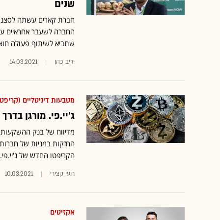
שנים
חברת קארים עשתה לסצנת ה
שתביא לשיתוף פעולה חוצה
יריב כהן
14.03.2021
מטבעות דיגיטליים (קריפטו
ג'יי.פי. מורגן בד
מדיווח של בנק ההשקעות ל
הקריפטו החדש של ג'יי.פי. 
רועי קצירי
10.03.2021
אקזיטים