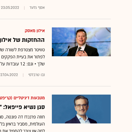
אסף גלעד
23.05.2022
אילון מאסק
ההחזקות של אילון מא
טוויטר מצטרפת לשורה ש
לפתור את בעיית הפקקים 
שלך • וגם: 12 עובדות על אילון מאסק
נבו טרבלסי
27.04.2022
מטבעות דיגיטליים (קריפטו
סגן נשיא פייפאל: 
חוזה פרננדז דה פונטה, סגן
העולמית, מסביר בראיון בל
למה אין צורך להספיד את הרגול