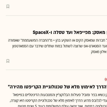
סק: מפייפאל ועד טסלה ו-SpaceX
ל חברות שמאסק הקים או השקיע בהן • מ"החברה המשעממת" שאמורה
ועד הסטארט-אפ שרוצה לשתול במוח שתלים שידבר עם הסמארטפון
)
"הדרך לאימוץ מלא של טכנולוגיית הקריפטו מהירה"
 נשיא בכיר ומוביל פעילות הבלוקצ'יין והמטבעות הדיגיטליים בפייפאל
עדי לגלובס מדוע הדרך לאימוץ מלא של טכנולוגיית הקריפטו היא קצרה,
ציה בתחום, ואיך ייראה עולם התשלומים בעוד 5 שנים מהיום