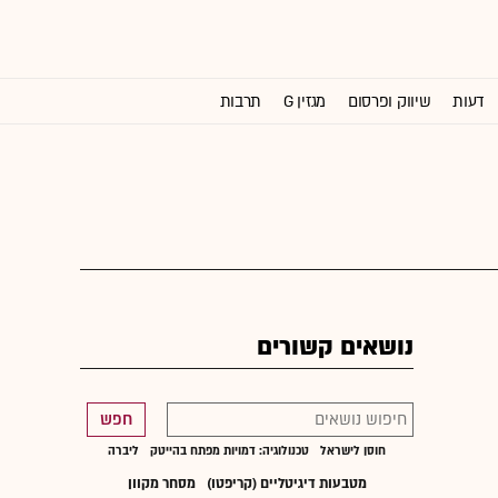
דעות
שיווק ופרסום
מגזין G
תרבות
וול סטריט ג'ורנל
נושאים קשורים
חפש
חוסן לישראל
טכנולוגיה: דמויות מפתח בהייטק
ליברה
מטבעות דיגיטליים (קריפטו)
מסחר מקוון