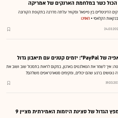
ם הדיגיטליים בין פייפאל וסקוויר עלתה מדרגה בתקופת הקורונה
בנקאות הקלאסי
•
האזינו
24.03.20
נים עם תיאבון גדול
: איך לשמר את הטאלנטים בארגון, במקום לראות בתסכול שוב ושוב את
רה נוטשים ברגע שהם יכולים, ומקימים סטארט־אפים משלהם?
19.03.20
"אפקט קארים": המפץ הגדול של סצינת היזמות האמירתית מציין 9