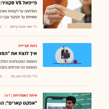
פייפאל VS סקוויר: הכול כשר במלחמת הארנקים של אמריקה
המלחמה על לקוחות הארנקי
ומאיימת על תפקוד ענף ה
ד"ר אושי שהם-קראוס
21
ניהול וקריירה
איך לנצח את "המאפיה של PayPal": יזמים קט
החממה הטכנולוגית התלבטה
המוחות הכי יצירתיים בחב
ניל"י גולדפיין ורונן גפני
21
איחוד האמירויות
| דעה