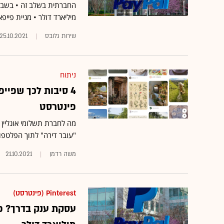
מיליארד דולר • מניית פי
שירות גלובס
25.10.2021
ניתוח
פינטרסט
מה לחברת תשלומי אונליי
"עובר דירה" לתוך הפלטפורמ
משה רדמן
21.10.2021
Pinterest (פינטרסט)