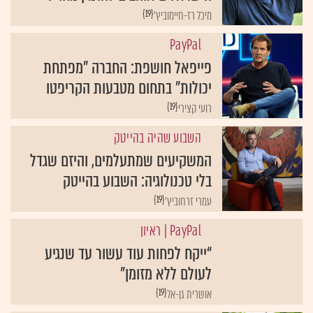
{19}
מיכל רז-חיימוביץ'
פייפאל חושפת: החברה "מפתחת
יכולות" בתחום מטבעות הקריפטו
{19}
רועי קצירי
השבוע שהיה בהייטק
המשקיעים שמתעלמים, והיזם שגדל
בלי טכנולוגיה: השבוע בהייטק
{19}
עמרי זרחוביץ'
| ראיון
“ייקח לפחות עוד עשור עד שנגיע
לעולם ללא מזומן”
{19}
אושרית גן-אל