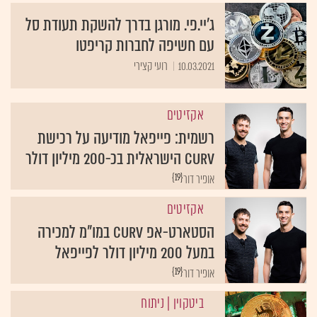
ג'יי.פי. מורגן בדרך להשקת תעודת סל
עם חשיפה לחברות קריפטו
10.03.2021
רועי קצירי
אקזיטים
רשמית: פייפאל מודיעה על רכישת
Curv הישראלית בכ-200 מיליון דולר
{19}
אופיר דור
אקזיטים
הסטארט-אפ Curv במו"מ למכירה
במעל 200 מיליון דולר לפייפאל
{19}
אופיר דור
ביטקוין
| ניתוח