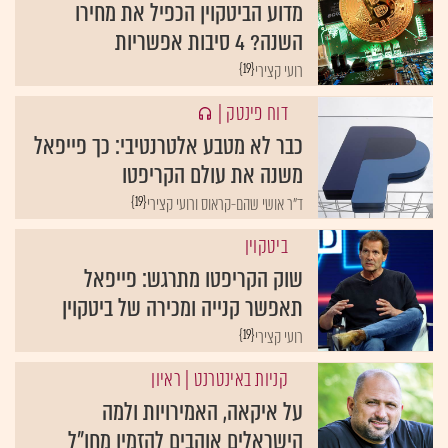
מדוע הביטקוין הכפיל את מחירו
השנה? 4 סיבות אפשריות
{19}
רועי קצירי
דוח פינטק
|
כבר לא מטבע אלטרנטיבי: כך פייפאל
משנה את עולם הקריפטו
{19}
ד"ר אושי שהם-קראוס ורועי קצירי
ביטקוין
שוק הקריפטו מתרגש: פייפאל
תאפשר קנייה ומכירה של ביטקוין
{19}
רועי קצירי
קניות באינטרנט
| ראיון
על איקאה, האמירויות ולמה
הישראלים אוהבים להזמין מחו"ל