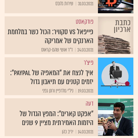
31.03.2021
שירות גלובס
פודקאסט
פייפאל VS סקוויר: הכול כשר במלחמת
הארנקים של אמריקה
24.03.2021
ד"ר אושי שהם-קראוס
פיצ'ר
איך לנצח את "המאפיה של PayPal":
יזמים קטנים עם תיאבון גדול
19.03.2021
ניל"י גולדפיין ורונן גפני
דעה
"אפקט קארים": המפץ הגדול של
היזמות האמירתית מציין 9 שנים
14.03.2021
יריב כהן