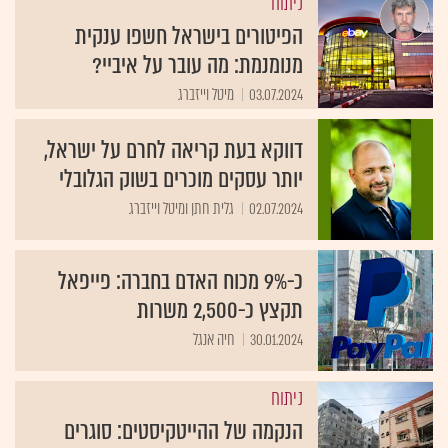
ניתוח
הפיטורים בישראל חשפו ענקית
מנומנמת: מה עובר על איביי?
03.07.2024
מיטל וייזברג
דווקא בעת קריאה לחרם על ישראל,
יותר עסקים מוכרים בשוק הגלובלי
02.07.2024
גלית חתן ומיטל וייזברג
כ-9% מכוח האדם בחברה: פייפאל
תקצץ כ-2,500 משרות
30.01.2024
חיה אנגל
ניתוח
הנקמה של ההייטקיסטים: סוגרים