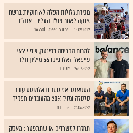
מכירת גלולות הפלה לא חוקיות ברשת
זינקה לאחר פס"ד העליון בארה"ב
The Wall Street Journal
06.09.2022
למרות הקריסה בפינטק, שני יוצאי
פייפאל האלו גייסו 56 מיליון דולר
26.07.2022
אופיר דור
הסטארט-אפ סטרים אלמנטס עובר
טלטלה ומזיז 20% מהעובדים תפקיד
26.06.2022
אופיר דור
תחזרו למשרדים או שתתפטרו: מאסק