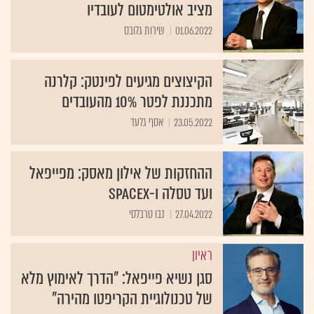
מציב אולטימטום לעובדיו
01.06.2022
שירות גלובס
הקיצוצים מגיעים לפינטק: קלרנה
מתכננת לפטר 10% מהעובדים
23.05.2022
אסף גלעד
ההחזקות של אילון מאסק: מפייפאל
ועד טסלה ו-SpaceX
27.04.2022
נבו טרבלסי
ראיון
סגן נשיא פייפאל: "הדרך לאימוץ מלא
של טכנולוגיית הקריפטו מהירה"