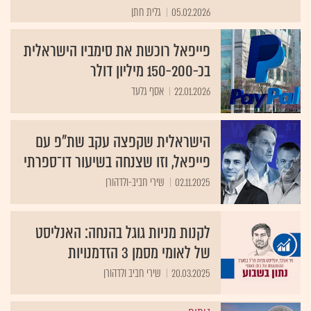
05.02.2026
גלית חתן
פייפאל רוכשת את סימביו הישראלית
בכ-150-200 מיליון דולר
22.01.2026
אסף גלעד
הישראלית שקפצה עקב שת"פ עם
פייפאל, וזו שצנחה בשיעור דו־ספרתי
02.11.2025
שירי חביב-ולדהורן
לקנות מניות גוגל בהנחה: האנליסט
של לאומי מסמן 3 הזדמנויות
20.03.2025
שירי חביב ולדהורן