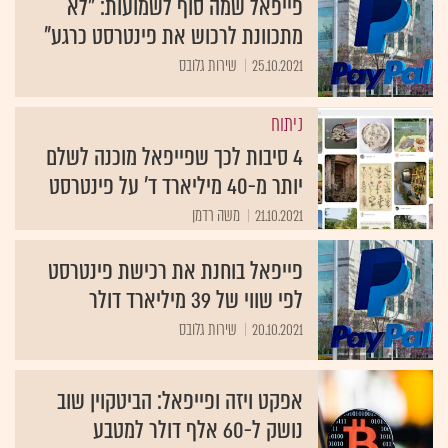
פייפאל שמה סוף לשמועות: "לא
מתכוונת לרכוש את פינטרסט כרגע"
25.10.2021
שירות גלובס
ניתוח
4 סיבות לכך שפייפאל מוכנה לשלם
יותר מ-40 מיליארד ד' על פינטרסט
21.10.2021
משה רדמן
פייפאל בוחנת את רכישת פינטרסט
לפי שווי של 39 מיליארד דולר
20.10.2021
שירות גלובס
אפקט ויזה ופייפאל: הביטקוין שוב
נושק ל-60 אלף דולר למטבע