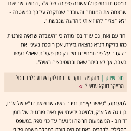
במסגרתו נחשפו לראשונה סיפורה של א"ק, החשד שהיא זו
שרצחה את המנוחה והעובדה שנחקרה על כך במשטרה -
"לא הצליח להזיז אותי מהדעה שגבשתי".
יחד עם זאת, גם עו"ד בסן מודה כי "העובדה שראיה פורנזית
כמו בדיקת דנ"א נמצאה בזירה, אכן הופכת בעיניי את
הקערה על פיה ומחייבת מיד נקיטת פעולות שאולי נעשו
בעבר, אך לא ביתר שאת ובמוטיבציה ראויה".
מהקפה בבוקר ועד התדלוק השבועי: למה הכול
מתייקר דווקא עכשיו?
לטענתה, "כאשר קיימת בזירה ראיה שנושאת דנ"א של א"ח,
בן זוגה של א"ק, ולמיטב ידיעתי אין ראיה פורנזית של רומן
זדורוב - המשמעות חריפה ומגיעה עד כדי ספק במשפט
הפלילי". לדבריה, "אם זה היה קורה במהלך משפט פלילי