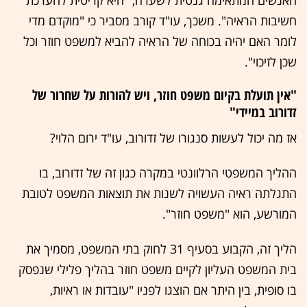
האנשים המתאימה גנטית לשערה, "היא קריטית להערכת
חשיבות הראיה". משכך, עו"ד קורב מסביר כי "מוקדם מדי
לומר האם יהיה בכוחה של הראיה להביא למשפט חוזר וכל
שכן לזיכוי".
"אין תועלת בקיום משפט חוזר, ויש להורות על שחרור של
זדורוב במיידי"
אז מה יכול לעשות סנגורו של זדורוב, עו"ד ירום הלוי?
ההליך המשפטי הרלוונטי במקרה כגון זה של זדורוב, בו
התגלתה ראיה העשויה לשנות את תוצאות המשפט לטובת
המורשע, הוא "משפט חוזר".
הליך זה, הקבוע בסעיף 31 לחוק בתי המשפט, מסמיך את
בית המשפט העליון לקיים משפט חוזר בהליך פלילי שנפסק
בו סופית, בין היתר אם הוצגו לפניו "עובדות או ראיות,