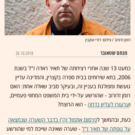
רומן זדורוב / צילום: דודי ועקנין
מנחם שטאובר
26.10.2018
כמעט 13 שנה אחרי רציחתה של תאיר ראדה ז"ל בשנת
2006, בתא שירותים בבית ספרה בקצרין, והמדינה עדיין
גועשת ומפולגת בעניין זה, ובעיקר סביב שאלה אחת: האם
רומן זדורוב - שהורשע על-ידי בית המשפט המחוזי פעמיים,
ו
ערעורו לעליון נדחה
- הוא הרוצח?
כעת, ובהמשך ל
פרסום אתמול (ה') בדבר השערה שנמצאה
על גופתה של תאיר ז"ל
- שערה שאינה שייכת למי שהורשע