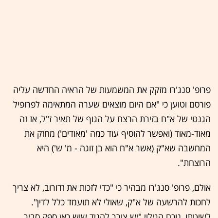
פרופ' סנג'רו מזקק את המשמעות של הראיה החדשה עליה
פורסם וטוען כי "אם היום מוצאים שערה המתאימה לפרופיל
הגנטי של א"ח בזירת הרצח על הגוף של תאיר ז"ל, אז זה
מאוד-מאוד (ואפשר להוסיף עוד כמה 'מאודים') מחזק את
המחשבה שא"ק (אשר א"ח הוא בן זוגה - מ' ש') היא
הרוצחת".
אולם, פרופ' סנג'רו מבהיר כי "כדי לזכות את זדורוב, לא צריך
לחכות להרשעה של א"ק, שאולי לא תועמד כלל לדין".
לשיטתו, נוכח הגילוי "יש צורך להגיד שיש כאן ספק סביר