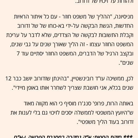
ולהורות על זיכויו של זדורוב.
מניסיונה, "ההליך של משפט חוזר - עם כל איתור הראיות
החדשות, הגשת הבקשה על-ידי בא-כוחו של של זדורוב
וקבלת התשובות לבקשה של הצדדים, שלא לדבר על עריכת
המשפט החוזר עצמו - זה הליך שאורך שנים על גבי שנים,
ובקצב הרגיל של הדברים, המשפט החוזר יסתיים עוד 7
שנים".
לכן, ממשיכה עו"ד רובינשטיין, "בהינתן שזדורוב יושב כבר 12
שנים בכלא, אני חושבת שצריך לשחרר אותו באופן מיידי".
באותה הרוח, פרופ' סנג'רו מוסיף כי הוא מקווה מאוד
ש"היועץ המשפטי לממשלה יסכים לזיכוי גם בלי לענות את
זדורוב בעוד הליך משפטי".
*** חזקת החפות: א"ק נחקרה במסגרת הפרשה, ו-א"ח