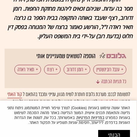
מסר בה עדות. שניהם זכאים ליהנות מחזקת החפות. רומן
זדורוב, רצף שעבד באותה התקופה בבית הספר בו נרצה
תאיר ראדה ז"ל, הורשע כאמור ברצח של המנוחה בפסק דין
חלוט (בדעת רוב) על-ידי בית המשפט העליון.
הוספה לנושאים שמעניינים אותי
ענבל רובינשטיין
רומן זדורוב
רצח
תאיר ראדה
כל תגיות הכתבה
בועז סנג'רו
לתשומת לבכם: מערכת גלובס חותרת לשיח מגוון, ענייני ומכבד בהתאם ל
קוד האתי
המופיע
בדו"ח האמון
לפיו אנו פועלים. ביטויי אלימות, גזענות, הסתה או כל שיח
בלתי הולם אחר מסוננים בצורה
אוטומטית
ולא יפורסמו באתר.
האתר עושה שימוש בעוגיות (Cookies) לצורך שיפור חוויית המשתמש, ניתוח נתוני
גלישה והתאמת תכנים אישית. המשך הגלישה באתר מהווה הסכמה לשימוש
בעוגיות כמפורט
במדיניות הפרטיות
. באפשרותך, בכל עת, לשנות את הגדרות
העוגיות בדפדפן. לידיעתך, חסימת עוגיות תשפיע על תפקוד האתר.
הבנתי