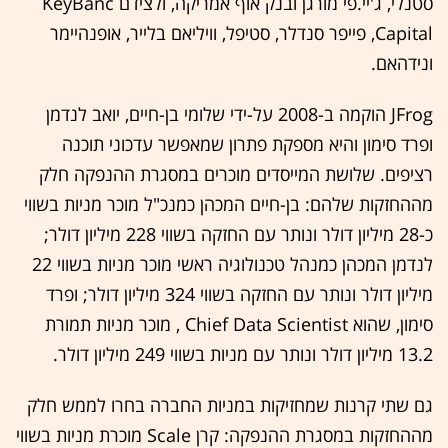
סטנלי, ג'יי.פי מורגן ובנק אוף אמריקה, ולצידם KeyBanc
Capital, פייפר סנדלר, סטיפל, וויליאם בלייר, אופנהיימר
ונידהאם.
JFrog הוקמה ב-2008 על-ידי שלומי בן-חיים, יואב לנדמן
ופרד סימון והיא מספקת פתרון שמאפשר עדכוני תוכנה
רציפים. שלושת המייסדים מוכרים במסגרת ההנפקה חלק
מההחזקות שלהם: בן-חיים המכהן כמנכ"ל מוכר מניות בשווי
כ-28 מיליון דולר ונותר עם החזקה בשווי 228 מיליון דולר;
לנדמן המכהן כמנהל טכנולוגיה ראשי מוכר מניות בשווי 22
מיליון דולר ונותר עם החזקה בשווי 324 מיליון דולר; ופרד
סימון, שהוא Chief Data Scientist , מוכר מניות תמורת
13.2 מיליון דולר ונותר עם מניות בשווי 249 מיליון דולר.
גם שתי קרנות שמחזיקות במניות החברה בחרו לממש חלק
מההחזקות במסגרת ההנפקה: קרן Scale מוכרת מניות בשווי